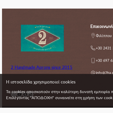
53.40€.
Επικοινωνί
Φιλίππου 
+30 2431
+30 697 
2 Handmade Aprons since 2015
info@2ha.
Handmade custom aprons & accessories
Η ιστοσελίδα χρησιμοποιεί cookies
Τα cookies αποσκοπούν στην καλύτερη δυνατή εμπειρία 
Instagram
YouTube
Facebook
TikTok
Επιλέγοντας "ΑΠΟΔΟΧΗ" συναινείτε στη χρήση των cookie