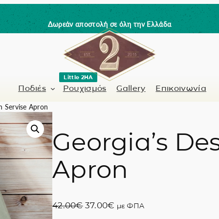
Δωρεάν αποστολή σε όλη την Ελλάδα
Little 2HA
Ποδιές
Ρουχισμός
Gallery
Επικοινωνία
n Servise Apron
Georgia’s Des
Κουρέας-Κομμωτής
Γνήσιο δέρμα
Apron
 / Barman
Μανικιουρίστα
Trick or Treat?
ς
Ζωγραφισμένα σ
O
Η
42.00
€
37.00
€
με ΦΠΑ
Coffee Lovers
r
τ