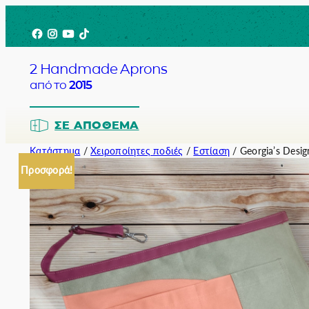
Μετάβαση
Facebook
Instagram
YouTube
TikTok
στο
περιεχόμενο
2 Handmade Aprons
από το
2015
ΣΕ ΑΠΌΘΕΜΑ
Κατάστημα
/
Χειροποίητες ποδιές
/
Εστίαση
/ Georgia’s Desig
Προσφορά!
Barista
Bartender
Σερβιτόρο
Σεφ