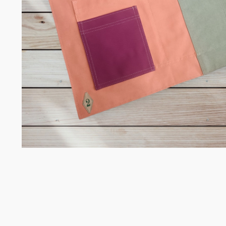
Σομελιέ