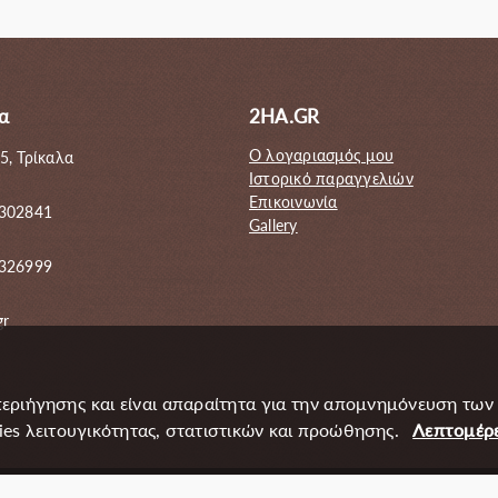
50.00€.
60.00€.
α
2HA.GR
Ο λογαριασμός μου
5, Τρίκαλα
Ιστορικό παραγγελιών
Επικοινωνία
 302841
Gallery
6326999
gr
περιήγησης και είναι απαραίτητα για την απομνημόνευση των
s λειτουγικότητας, στατιστικών και προώθησης.
Λεπτομέρε