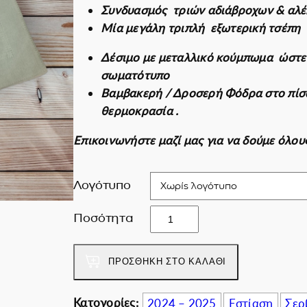
Συνδυασμός τριών αδιάβροχων & αλ
Εκπτωτικές για ε
i
ρ
Μία μεγάλη τριπλή εξωτερική τσέπη
g
έ
i
χ
Δέσιμο με μεταλλικό κούμπωμα ώστε 
n
ο
σωματότυπο
a
υ
Βαμβακερή / Δροσερή Φόδρα στο πίσω
l
σ
θερμοκρασία .
p
α
Επικοινωνήστε μαζί μας για να δούμε όλο
r
τ
i
ι
c
μ
Λογότυπο
e
ή
w
ε
G
Ποσότητα
a
ί
e
s
ν
o
ΠΡΟΣΘΉΚΗ ΣΤΟ ΚΑΛΆΘΙ
:
α
r
4
ι
g
2
:
i
Κατογορίες:
2024 – 2025
Εστίαση
Σερ