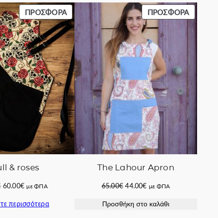
ΠΡΟΪΌΝ
ΠΡΟΪΌ
ΠΡΟΣΦΟΡΆ
ΠΡΟΣΦΟΡΆ
ΣΕ
ΣΕ
ΠΡΟΣΦΟΡΆ
ΠΡΟΣΦ
ll & roses
The Lahour Apron
Original
Η
Original
Η
€
60.00
€
65.00
€
44.00
€
με ΦΠΑ
με ΦΠΑ
price
τρέχουσα
price
τρέχουσα
τε περισσότερα
Προσθήκη στο καλάθι
was:
τιμή
was:
τιμή
67.00€.
είναι:
65.00€.
είναι: