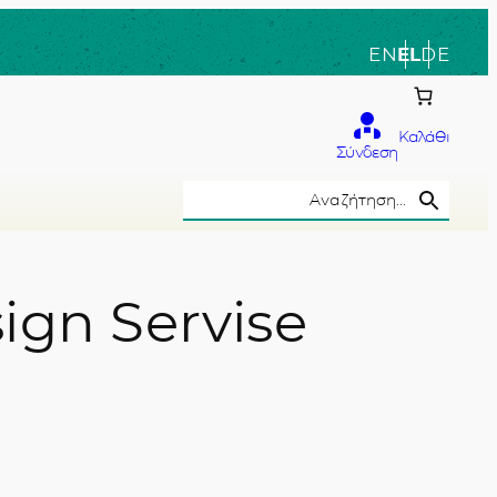
EN
EL
DE
Καλάθι
Σύνδεση
Search Button
Search
for:
ign Servise
το χέρι