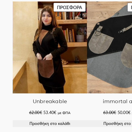
ΠΡΟΪΌΝ
ΠΡΟΣΦΟΡΆ
ΣΕ
ΠΡΟΣΦΟΡΆ
immortal 
Unbreakable
Original
Original
Η
63.00
€
50.00
€
62.00
€
53.40
€
με ΦΠΑ
price
price
τρέχουσα
Προσθήκη στο 
Προσθήκη στο καλάθι
was:
was:
τιμή
63.00€.
ε
62.00€.
είναι: