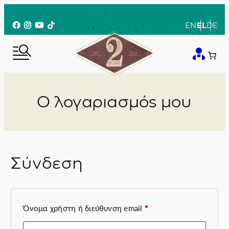
Μετάβαση
στο
Facebook
Instagram
YouTube
TikTok
EN
EL
DE
περιεχόμενο
Ο λογαριασμός μου
Σύνδεση
Απαιτείται
Όνομα χρήστη ή διεύθυνση email
*