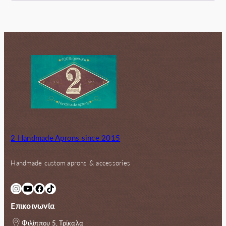
2 Handmade Aprons since 2015
Handmade custom aprons & accessories
Instagram
YouTube
Facebook
TikTok
Επικοινωνία
Φιλίππου 5, Τρίκαλα