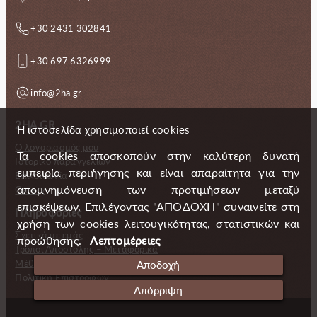
+30 2431 302841
+30 697 6326999
info@2ha.gr
2HA.GR
Η ιστοσελίδα χρησιμοποιεί cookies
Ο λογαριασμός μου
Τα cookies αποσκοπούν στην καλύτερη δυνατή
Ιστορικό παραγγελιών
εμπειρία περιήγησης και είναι απαραίτητα για την
Επικοινωνία
απομνημόνευση των προτιμήσεων μεταξύ
Gallery
επισκέψεων. Επιλέγοντας "ΑΠΟΔΟΧΗ" συναινείτε στη
Πληροφορίες
χρήση των cookies λειτουγικότητας, στατιστικών και
Σχετικά με εμάς
προώθησης.
Λεπτομέρειες
Τρόποι Αποστολής – Μεταφορικά
Μέθοδοι πληρωμής
Αποδοχή
Πολιτική Επιστροφών
Απόρριψη