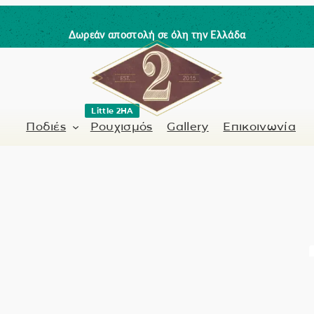
Δωρεάν αποστολή σε όλη την Ελλάδα
Little 2HA
Ποδιές
Ρουχισμός
Gallery
Επικοινωνία
Κουρέας-Κομμωτής
Γνήσιο δέρμα
 / Barman
Μανικιουρίστα
Trick or Treat?
ς
Ζωγραφισμένα σ
Coffee Lovers