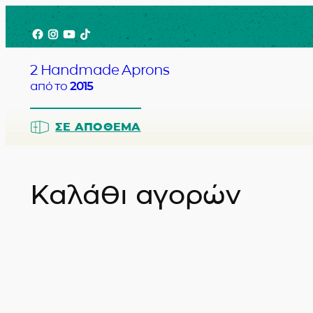
Μετάβαση
Facebook
Instagram
YouTube
TikTok
στο
περιεχόμενο
2 Handmade Aprons
από το
2015
ΣΕ ΑΠΌΘΕΜΑ
Καλάθι αγορών
Barista
Bartender
Σερβιτόρο
Σεφ