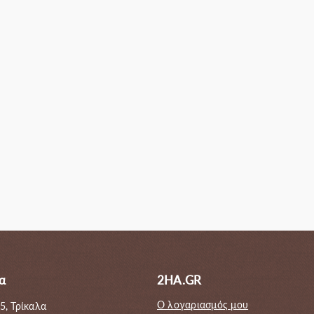
Εκπτωτικές για ε
α
2HA.GR
Ο λογαριασμός μου
5, Τρίκαλα