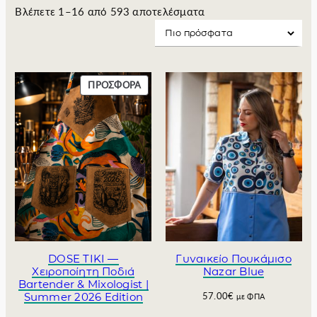
S
Βλέπετε 1–16 από 593 αποτελέσματα
o
r
t
e
Π
ΠΡΟΣΦΟΡΆ
d
Ρ
b
Ο
y
Ϊ
l
Ό
Ν
a
Σ
t
Ε
e
Π
s
Ρ
t
Ο
Σ
Φ
DOSE TIKI —
Γυναικείο Πουκάμισο
Ο
Χειροποίητη Ποδιά
Nazar Blue
Ρ
Bartender & Mixologist |
Summer 2026 Edition
57.00
€
Ά
με ΦΠΑ