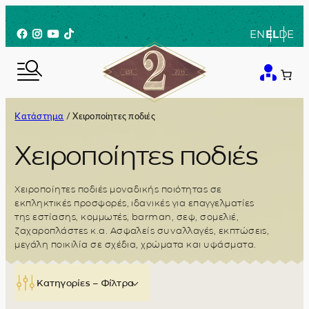
Μετάβαση
στο
Facebook
Instagram
YouTube
TikTok
EN
EL
DE
περιεχόμενο
Κατάστημα
/ Χειροποίητες ποδιές
Χειροποίητες ποδιές
Χειροποίητες ποδιές μοναδικής ποιότητας σε
εκπληκτικές προσφορές, ιδανικές για επαγγελματίες
της εστίασης, κομμωτές, barman, σεφ, σομελιέ,
ζαχαροπλάστες κ.α. Ασφαλείς συναλλαγές, εκπτώσεις,
μεγάλη ποικιλία σε σχέδια, χρώματα και υφάσματα.
Κατηγορίες – Φίλτρα