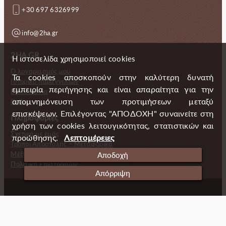
+30 697 6326999
info@2ha.gr
2HA.GR
Η ιστοσελίδα χρησιμοποιεί cookies
Ο λογαριασμός μου
Τα cookies αποσκοπούν στην καλύτερη δυνατή
Ιστορικό παραγγελιών
εμπειρία περιήγησης και είναι απαραίτητα για την
Επικοινωνία
απομνημόνευση των προτιμήσεων μεταξύ
Gallery
επισκέψεων. Επιλέγοντας "ΑΠΟΔΟΧΗ" συναινείτε στη
Πληροφορίες
χρήση των cookies λειτουγικότητας, στατιστικών και
Σχετικά με εμάς
προώθησης.
Λεπτομέρειες
Τρόποι Αποστολής – Μεταφορικά
Μέθοδοι πληρωμής
Αποδοχή
Πολιτική Επιστροφών
Απόρριψη
Copyright (c) 2024 2 Handmade Aprons
Cookies
Ταυτότητα
Πολιτική απορρήτου