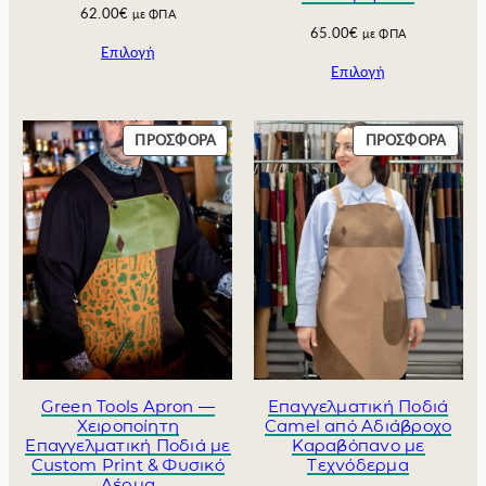
62.00
€
με ΦΠΑ
€
0
65.00
€
με ΦΠΑ
.
0
Επιλογή
€
Επιλογή
.
Π
Π
ΠΡΟΣΦΟΡΆ
ΠΡΟΣΦΟΡΆ
Ρ
Ρ
Ο
Ο
Ϊ
Ϊ
Ό
Ό
Ν
Ν
Σ
Σ
Ε
Ε
Π
Π
Ρ
Ρ
Ο
Ο
Σ
Σ
Φ
Φ
Green Tools Apron —
Επαγγελματική Ποδιά
Ο
Ο
Χειροποίητη
Camel από Αδιάβροχο
Ρ
Ρ
Επαγγελματική Ποδιά με
Καραβόπανο με
Custom Print & Φυσικό
Τεχνόδερμα
Ά
Ά
Δέρμα