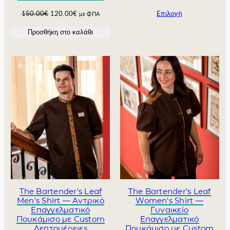
O
Η
150.00
€
120.00
€
Επιλογή
με ΦΠΑ
r
τ
Προσθήκη στο καλάθι
i
ρ
g
έ
i
χ
n
ο
a
υ
l
σ
p
α
r
τ
i
ι
c
μ
e
ή
w
ε
a
ί
s
ν
:
α
1
ι
The Bartender’s Leaf
The Bartender’s Leaf
5
:
Men’s Shirt — Αντρικό
Women’s Shirt —
0
1
Επαγγελματικό
Γυναικείο
Πουκάμισο με Custom
Επαγγελματικό
.
2
Λεπτομέρειες
Πουκάμισο με Custom
0
0