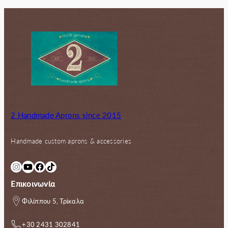
2 Handmade Aprons since 2015
Handmade custom aprons & accessories
Instagram
YouTube
Facebook
TikTok
Επικοινωνία
Φιλίππου 5, Τρίκαλα
+30 2431 302841