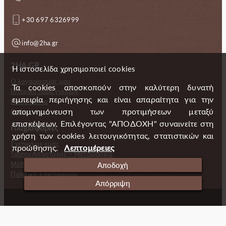
+30 697 6326999
info@2ha.gr
2HA.GR
Η ιστοσελίδα χρησιμοποιεί cookies
Ο λογαριασμός μου
Τα cookies αποσκοπούν στην καλύτερη δυνατή
Ιστορικό παραγγελιών
εμπειρία περιήγησης και είναι απαραίτητα για την
Επικοινωνία
απομνημόνευση των προτιμήσεων μεταξύ
Gallery
επισκέψεων. Επιλέγοντας "ΑΠΟΔΟΧΗ" συναινείτε στη
Πληροφορίες
χρήση των cookies λειτουγικότητας, στατιστικών και
Σχετικά με εμάς
προώθησης.
Λεπτομέρειες
Τρόποι Αποστολής – Μεταφορικά
Μέθοδοι πληρωμής
Αποδοχή
Πολιτική Επιστροφών
Απόρριψη
Copyright (c) 2024 2 Handmade Aprons
Cookies
Ταυτότητα
Πολιτική απορρήτου