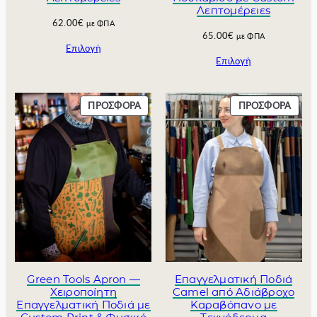
Λεπτομέρειες
0
.
62.00
€
με ΦΠΑ
€
0
65.00
€
με ΦΠΑ
.
0
Επιλογή
€
Επιλογή
.
Π
Π
ΠΡΟΣΦΟΡΆ
ΠΡΟΣΦΟΡΆ
Ρ
Ρ
Ο
Ο
Ϊ
Ϊ
Ό
Ό
Ν
Ν
Σ
Σ
Ε
Ε
Π
Π
Ρ
Ρ
Ο
Ο
Σ
Σ
Φ
Φ
Green Tools Apron —
Επαγγελματική Ποδιά
Ο
Ο
Χειροποίητη
Camel από Αδιάβροχο
Ρ
Ρ
Επαγγελματική Ποδιά με
Καραβόπανο με