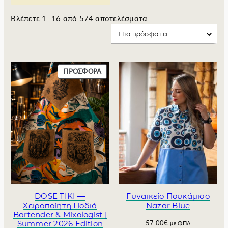
S
Βλέπετε 1–16 από 574 αποτελέσματα
o
r
t
e
Π
ΠΡΟΣΦΟΡΆ
d
Ρ
b
Ο
y
Ϊ
l
Ό
Ν
a
Σ
t
Ε
e
Π
s
Ρ
t
Ο
Σ
Φ
DOSE TIKI —
Γυναικείο Πουκάμισο
Ο
Χειροποίητη Ποδιά
Nazar Blue
Ρ
Bartender & Mixologist |
Summer 2026 Edition
57.00
€
Ά
με ΦΠΑ