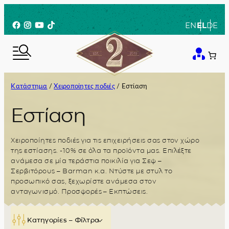
Μετάβαση
στο
Facebook
Instagram
YouTube
TikTok
EN
EL
DE
περιεχόμενο
Κατάστημα
/
Χειροποίητες ποδιές
/ Εστίαση
Εστίαση
Χειροποίητες ποδιές για τις επιχειρήσεις σας στον χώρο
της εστίασης. -10% σε όλα τα προϊόντα μας. Επιλέξτε
ανάμεσα σε μία τεράστια ποικιλία για Σεφ –
Σερβιτόρους – Barman κ.α. Ντύστε με στυλ το
προσωπικό σας, ξεχωρίστε ανάμεσα στον
ανταγωνισμό. Προσφορές – Εκπτώσεις.
Κατηγορίες – Φίλτρα