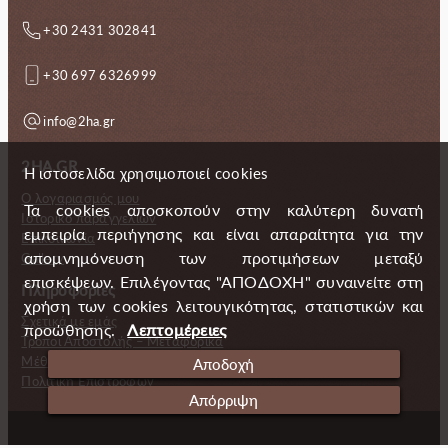
+30 2431 302841
+30 697 6326999
info@2ha.gr
2HA.GR
Η ιστοσελίδα χρησιμοποιεί cookies
Ο λογαριασμός μου
Τα cookies αποσκοπούν στην καλύτερη δυνατή
Ιστορικό παραγγελιών
εμπειρία περιήγησης και είναι απαραίτητα για την
Επικοινωνία
απομνημόνευση των προτιμήσεων μεταξύ
Gallery
επισκέψεων. Επιλέγοντας "ΑΠΟΔΟΧΗ" συναινείτε στη
Πληροφορίες
χρήση των cookies λειτουγικότητας, στατιστικών και
Σχετικά με εμάς
προώθησης.
Λεπτομέρειες
Τρόποι Αποστολής – Μεταφορικά
Μέθοδοι πληρωμής
Αποδοχή
Πολιτική Επιστροφών
Απόρριψη