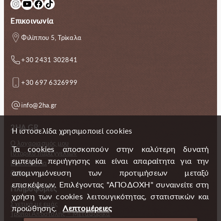
Instagram
YouTube
Facebook
TikTok
Επικοινωνία
Φιλίππου 5, Τρίκαλα
+30 2431 302841
+30 697 6326999
info@2ha.gr
2HA.GR
Η ιστοσελίδα χρησιμοποιεί cookies
Ο λογαριασμός μου
Τα cookies αποσκοπούν στην καλύτερη δυνατή
Ιστορικό παραγγελιών
εμπειρία περιήγησης και είναι απαραίτητα για την
Επικοινωνία
απομνημόνευση των προτιμήσεων μεταξύ
Gallery
επισκέψεων. Επιλέγοντας "ΑΠΟΔΟΧΗ" συναινείτε στη
Πληροφορίες
χρήση των cookies λειτουγικότητας, στατιστικών και
Σχετικά με εμάς
προώθησης.
Λεπτομέρειες
Τρόποι Αποστολής – Μεταφορικά