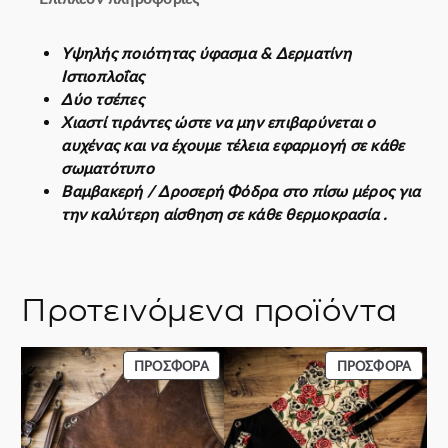
η
τ
α
Υψηλής ποιότητας ύφασμα & Δερματίνη
Ιστιοπλοΐας
Δύο τσέπες
Χιαστί τιράντες ώστε να μην επιβαρύνεται ο
αυχένας και να έχουμε τέλεια εφαρμογή σε κάθε
σωματότυπο
Βαμβακερή / Δροσερή Φόδρα στο πίσω μέρος για
την καλύτερη αίσθηση σε κάθε θερμοκρασία .
Προτεινόμενα προϊόντα
ΠΡΟΪΌΝ
ΠΡΟΪ
ΠΡΟΣΦΟΡΆ
ΠΡΟΣΦΟΡΆ
ΣΕ
ΣΕ
ΠΡΟΣΦΟΡΆ
ΠΡΟΣ