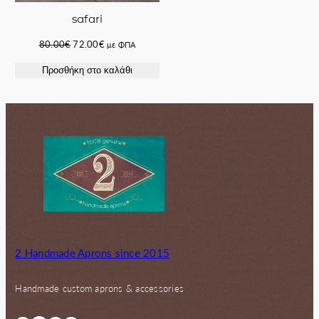
safari
Original
Η
80.00
€
72.00
€
με ΦΠΑ
price
τρέχουσα
Προσθήκη στο καλάθι
was:
τιμή
80.00€.
είναι:
72.00€.
2 Handmade Aprons since 2015
Handmade custom aprons & accessories