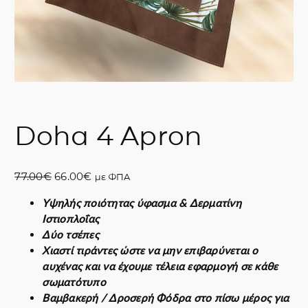
Doha 4 Apron
O
Η
77.00
€
66.00
€
με ΦΠΑ
r
τ
Υψηλής ποιότητας ύφασμα & Δερματίνη
i
ρ
Ιστιοπλοΐας
g
έ
Δύο τσέπες
i
χ
Χιαστί τιράντες ώστε να μην επιβαρύνεται ο
n
ο
αυχένας και να έχουμε τέλεια εφαρμογή σε κάθε
a
υ
σωματότυπο
l
σ
Βαμβακερή / Δροσερή Φόδρα στο πίσω μέρος για
p
α