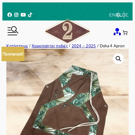
Μετάβαση
στο
Facebook
Instagram
YouTube
TikTok
EN
EL
DE
περιεχόμενο
Κατάστημα
/
Χειροποίητες ποδιές
/
2024 – 2025
/ Doha 4 Apron
Προσφορά!