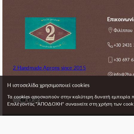
Επικοινωνί
Φιλίππου 
+30 2431
+30 697 
2 Handmade Aprons since 2015
info@2ha.
Handmade custom aprons & accessories
Η ιστοσελίδα χρησιμοποιεί cookies
Τα cookies αποσκοπούν στην καλύτερη δυνατή εμπειρία 
Instagram
YouTube
Facebook
TikTok
Επιλέγοντας "ΑΠΟΔΟΧΗ" συναινείτε στη χρήση των cookie
Copyright (c) 2024 2 Handmade Aprons