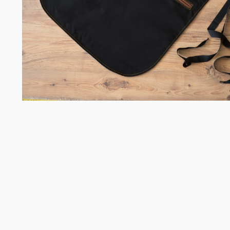
Σομελιέ