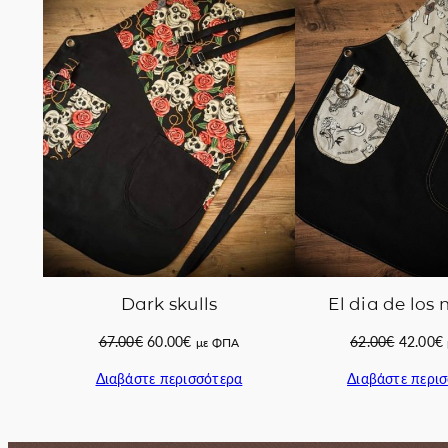
ΣΕ
ΠΡΟΣΦΟΡΆ
Dark skulls
El dia de los
Original
Η
Original
67.00
€
60.00
€
62.00
€
42.00
€
με ΦΠΑ
price
τρέχουσα
price
Διαβάστε περισσότερα
Διαβάστε περι
was:
τιμή
was:
67.00€.
είναι:
62.00€.
ε
60.00€.