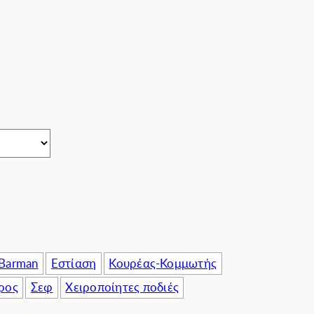
πιχειρήσεις
 Barman
Εστίαση
Κουρέας-Κομμωτής
ρος
Σεφ
Χειροποίητες ποδιές