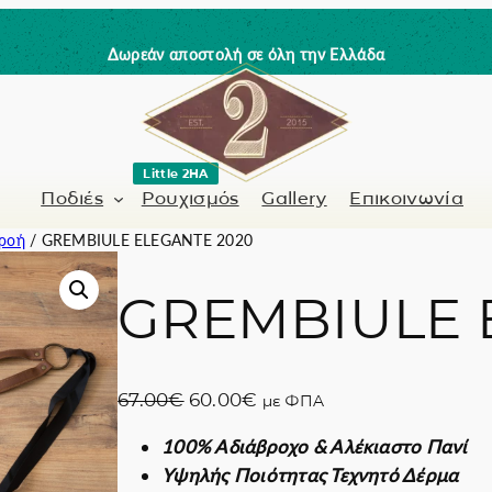
Δωρεάν αποστολή σε όλη την Ελλάδα
Little 2HA
Ποδιές
Ρουχισμός
Gallery
Επικοινωνία
 ροή
/ GREMBIULE ELEGANTE 2020
GREMBIULE 
Κουρέας-Κομμωτής
Γνήσιο δέρμα
 / Barman
Μανικιουρίστα
Trick or Treat?
O
Η
67.00
€
60.00
€
με ΦΠΑ
ς
Ζωγραφισμένα σ
r
τ
100% Αδιάβροχο & Αλέκιαστο Πανί
i
ρ
Coffee Lovers
Υψηλής Ποιότητας Τεχνητό Δέρμα
g
έ