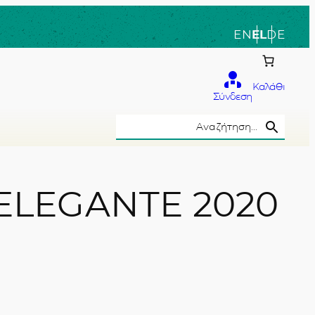
EN
EL
DE
Καλάθι
Σύνδεση
Search Button
Search
for:
ELEGANTE 2020
το χέρι