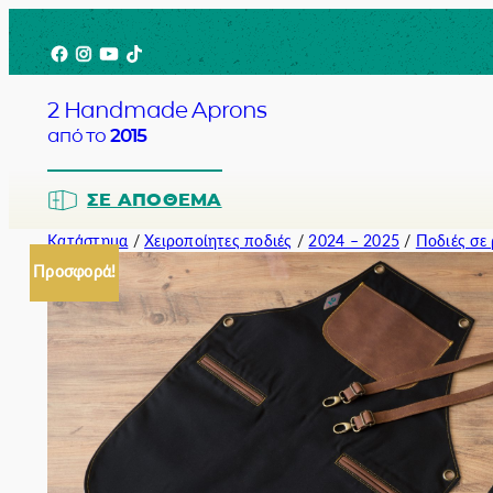
Μετάβαση
Facebook
Instagram
YouTube
TikTok
στο
περιεχόμενο
2 Handmade Aprons
από το
2015
ΣΕ ΑΠΌΘΕΜΑ
Κατάστημα
/
Χειροποίητες ποδιές
/
2024 – 2025
/
Ποδιές σε
Προσφορά!
Barista
Bartender
Σερβιτόρο
Σεφ