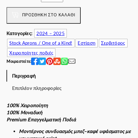
0
6
e
0
.
o
€
0
m
ΠΡΟΣΘΉΚΗ ΣΤΟ ΚΑΛΆΘΙ
.
0
e
€
t
Κατογορίες:
2024 – 2025
.
r
Stock Aprons / One of a Kind!
Εστίαση
Σερβιτόρος
i
c
Χειροποίητες ποδιές
B
Μοιραστείτε:
e
i
Περιγραφή
g
e
Επιπλέον πληροφορίες
W
a
100% Χειροποίητη
i
100% Μοναδική
s
Premium Επαγγελματική Ποδιά
t
A
Μοντέρνος συνδυασμός μπεζ–καφέ υφάσματος με
p