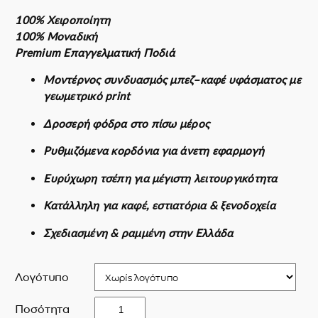
r
τ
100% Χειροποίητη
i
ρ
100% Μοναδική
g
έ
Premium Επαγγελματική Ποδιά
i
χ
n
ο
Μοντέρνος συνδυασμός μπεζ–καφέ υφάσματος με
a
υ
γεωμετρικό print
l
σ
p
α
Δροσερή φόδρα στο πίσω μέρος
r
τ
Ρυθμιζόμενα κορδόνια για άνετη εφαρμογή
i
ι
c
μ
Ευρύχωρη τσέπη για μέγιστη λειτουργικότητα
e
ή
w
ε
Κατάλληλη για καφέ, εστιατόρια & ξενοδοχεία
a
ί
Σχεδιασμένη & ραμμένη στην Ελλάδα
s
ν
:
α
4
ι
Λογότυπο
0
:
.
3
G
Ποσότητα