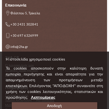
Επικοινωνία
Φιλίππου 5, Τρίκαλα
+30 2431 302841
+30 697 6326999
info@2ha.gr
2HA.GR
Η ιστοσελίδα χρησιμοποιεί cookies
Ο λογαριασμός μου
Τα cookies αποσκοπούν στην καλύτερη δυνατή
Ιστορικό παραγγελιών
εμπειρία περιήγησης και είναι απαραίτητα για την
Επικοινωνία
απομνημόνευση των προτιμήσεων μεταξύ
Gallery
επισκέψεων. Επιλέγοντας "ΑΠΟΔΟΧΗ" συναινείτε στη
Πληροφορίες
χρήση των cookies λειτουγικότητας, στατιστικών και
Σχετικά με εμάς
προώθησης.
Λεπτομέρειες
Τρόποι Αποστολής – Μεταφορικά
Μέθοδοι πληρωμής
Αποδοχή