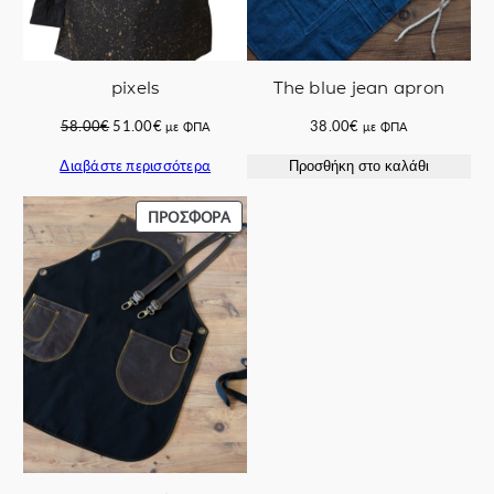
pixels
The blue jean apron
Original
Η
58.00
€
51.00
€
38.00
€
με ΦΠΑ
με ΦΠΑ
price
τρέχουσα
Διαβάστε περισσότερα
Προσθήκη στο καλάθι
was:
τιμή
58.00€.
είναι:
51.00€.
ΠΡΟΪΌΝ
ΠΡΟΣΦΟΡΆ
ΣΕ
ΠΡΟΣΦΟΡΆ