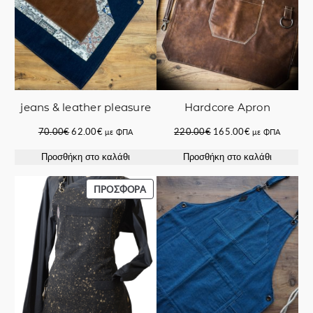
jeans & leather pleasure
Hardcore Apron
Original
Η
Original
Η
70.00
€
62.00
€
220.00
€
165.00
€
με ΦΠΑ
με ΦΠΑ
price
τρέχουσα
price
τρέχουσα
Προσθήκη στο καλάθι
Προσθήκη στο καλάθι
was:
τιμή
was:
τιμή
70.00€.
είναι:
220.00€.
είναι:
62.00€.
165.00€.
ΠΡΟΪΌΝ
ΠΡΟΣΦΟΡΆ
ΣΕ
ΠΡΟΣΦΟΡΆ