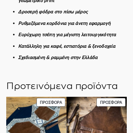
γεωμετρικό print
r
o
Δροσερή φόδρα στο πίσω μέρος
n
Ρυθμιζόμενα κορδόνια για άνετη εφαρμογή
π
ο
Ευρύχωρη τσέπη για μέγιστη λειτουργικότητα
σ
ό
Κατάλληλη για καφέ, εστιατόρια & ξενοδοχεία
τ
Σχεδιασμένη & ραμμένη στην Ελλάδα
η
τ
α
Προτεινόμενα προϊόντα
ΠΡΟΪΌΝ
ΠΡΟΪ
ΠΡΟΣΦΟΡΆ
ΠΡΟΣΦΟΡΆ
ΣΕ
ΣΕ
ΠΡΟΣΦΟΡΆ
ΠΡΟΣ