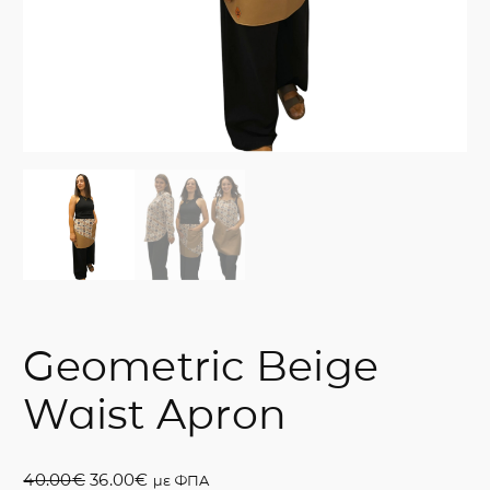
Geometric Beige
Waist Apron
O
Η
40.00
€
36.00
€
με ΦΠΑ