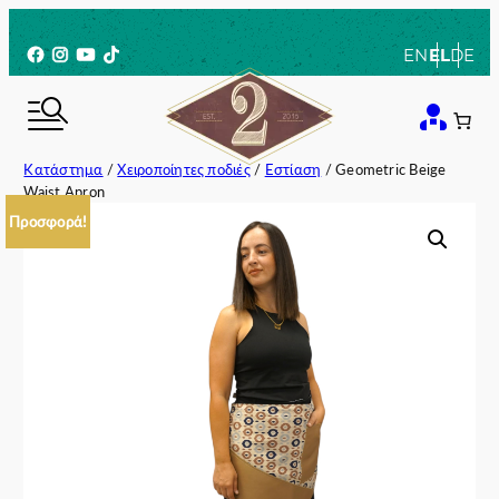
Μετάβαση
στο
Facebook
Instagram
YouTube
TikTok
EN
EL
DE
περιεχόμενο
Κατάστημα
/
Χειροποίητες ποδιές
/
Εστίαση
/ Geometric Beige
Waist Apron
Προσφορά!