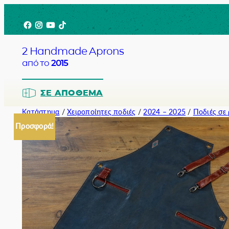
Μετάβαση
Facebook
Instagram
YouTube
TikTok
στο
περιεχόμενο
2 Handmade Aprons
από το
2015
ΣΕ ΑΠΌΘΕΜΑ
Κατάστημα
/
Χειροποίητες ποδιές
/
2024 – 2025
/
Ποδιές σε
Προσφορά!
Barista
Bartender
Σερβιτόρο
Σεφ