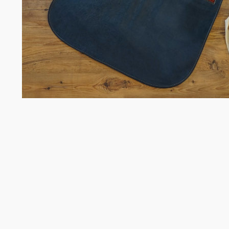
Σομελιέ