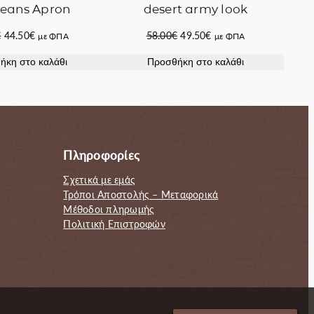
Jeans Apron
desert army look
Original
Η
Original
Η
€
44.50
€
58.00
€
49.50
€
με ΦΠΑ
με ΦΠΑ
price
τρέχουσα
price
τρέχουσα
ήκη στο καλάθι
Προσθήκη στο καλάθι
was:
τιμή
was:
τιμή
53.00€.
είναι:
58.00€.
είναι:
44.50€.
49.50€.
Πληροφορίες
Σχετικά με εμάς
Τρόποι Αποστολής – Μεταφορικά
Μέθοδοι πληρωμής
Πολιτική Επιστροφών