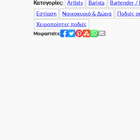
b
Κατογορίες:
Artists
Barista
Bartender /
0
0
l
0
.
Εστίαση
Νοικοκυριό & Δώρα
Ποδιές σ
u
€
0
Χειροποίητες ποδιές
π
.
0
Μοιραστείτε:
ο
€
σ
.
ό
τ
η
τ
α