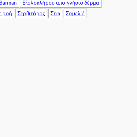
 Barman
Εξολοκλήρου απο γνήσιο δέρμα
ε ροή
Σερβιτόρος
Σεφ
Σομελιέ