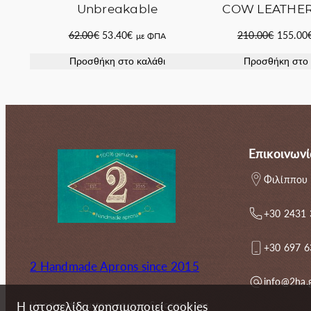
COW LEATHE
Unbreakable
Original
Original
Η
210.00
€
155.00
62.00
€
53.40
€
με ΦΠΑ
price
price
τρέχουσα
Προσθήκη στο 
Προσθήκη στο καλάθι
was:
was:
τιμή
210.00€
62.00€.
είναι:
53.40€.
Επικοινωνί
Φιλίππου 
+30 2431
+30 697 
2 Handmade Aprons since 2015
info@2ha.
Handmade custom aprons & accessories
Η ιστοσελίδα χρησιμοποιεί cookies