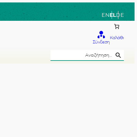
EN
EL
DE
Καλάθι
Σύνδεση
Search Button
Search
for:
το χέρι