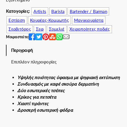
r
τ
i
ι
Κατογορίες:
Artists
Barista
Bartender / Barman
c
μ
Εστίαση
Κουρέας-Κομμωτής
Μανικιουρίστα
e
ή
Σερβιτόρος
Σεφ
Σομελιέ
Χειροποίητες ποδιές
w
ε
a
ί
Μοιραστείτε:
s
ν
:
α
Περιγραφή
7
ι
Επιπλέον πληροφορίες
2
:
.
6
0
4
Υψηλής ποιότητας ύφασμα με ψηφιακή εκτύπωση
0
.
Συνδυασμός με καφέ σκούρα δερματίνη
€
8
Δύο εσωτερικές τσέπες
.
0
Κρίκος για πετσέτα
€
Χιαστί τιράντες
.
Δροσερή εσωτερική φόδρα