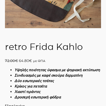
retro Frida Kahlo
O
Η
72.00
€
64.80
€
με ΦΠΑ
r
τ
Υψηλής ποιότητας ύφασμα με ψηφιακή εκτύπωση
i
ρ
Συνδυασμός με καφέ σκούρα δερματίνη
g
έ
Δύο εσωτερικές τσέπες
i
χ
Κρίκος για πετσέτα
n
ο
Χιαστί τιράντες
a
υ
Δροσερή εσωτερική φόδρα
l
σ
p
α
Εξαντλημένο