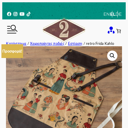
Μετάβαση
στο
Facebook
Instagram
YouTube
TikTok
EN
EL
DE
περιεχόμενο
Κατάστημα
/
Χειροποίητες ποδιές
/
Εστίαση
/ retro Frida Kahlo
Προσφορά!