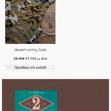
desert army look
Original
Η
58.00
€
49.50
€
με ΦΠΑ
price
τρέχουσα
Προσθήκη στο καλάθι
was:
τιμή
58.00€.
είναι:
49.50€.