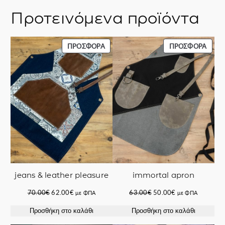
Προτεινόμενα προϊόντα
ΠΡΟΪΌΝ
ΠΡΟΪ
ΠΡΟΣΦΟΡΆ
ΠΡΟΣΦΟΡΆ
ΣΕ
ΣΕ
ΠΡΟΣΦΟΡΆ
ΠΡΟΣ
jeans & leather pleasure
immortal apron
Original
Η
Original
Η
70.00
€
62.00
€
63.00
€
50.00
€
με ΦΠΑ
με ΦΠΑ
price
τρέχουσα
price
τρέχουσα
Προσθήκη στο καλάθι
Προσθήκη στο καλάθι
was:
τιμή
was:
τιμή
70.00€.
είναι:
63.00€.
είναι: