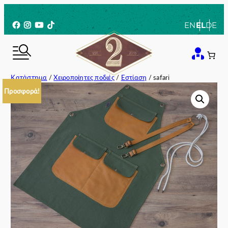
Μετάβαση
στο
Facebook
Instagram
YouTube
TikTok
EN
EL
DE
περιεχόμενο
Κατάστημα
/
Χειροποίητες ποδιές
/
Εστίαση
/ safari
Προσφορά!