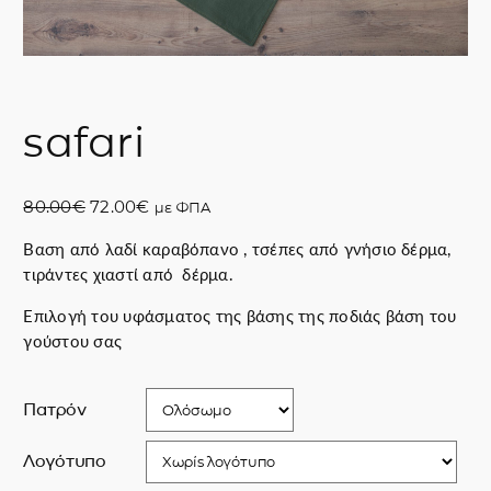
safari
O
Η
80.00
€
72.00
€
με ΦΠΑ
r
τ
Βαση από λαδί καραβόπανο , τσέπες από γνήσιο δέρμα,
i
ρ
τιράντες χιαστί από δέρμα.
g
έ
i
χ
Επιλογή του υφάσματος της βάσης της ποδιάς βάση του
n
ο
γούστου σας
a
υ
l
σ
p
α
Πατρόν
r
τ
i
ι
Λογότυπο
c
μ