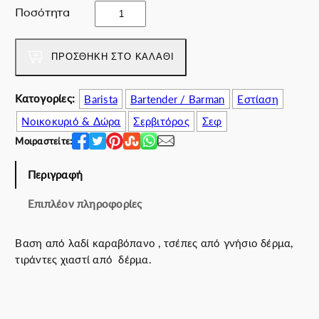
s
e
ή
Ποσότητα
a
w
ε
f
a
ί
a
ΠΡΟΣΘΉΚΗ ΣΤΟ ΚΑΛΆΘΙ
s
ν
r
:
α
i
8
ι
Κατογορίες:
Barista
Bartender / Barman
Εστίαση
π
0
:
Νοικοκυριό & Δώρα
Σερβιτόρος
Σεφ
ο
.
7
σ
Μοιραστείτε:
0
2
ό
0
.
τ
Περιγραφή
€
0
η
.
0
Επιπλέον πληροφορίες
τ
€
α
.
Βαση από λαδί καραβόπανο , τσέπες από γνήσιο δέρμα,
τιράντες χιαστί από δέρμα.