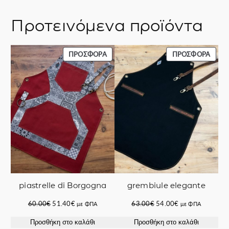
Προτεινόμενα προϊόντα
ΠΡΟΪΌΝ
ΠΡΟΪ
ΠΡΟΣΦΟΡΆ
ΠΡΟΣΦΟΡΆ
ΣΕ
ΣΕ
ΠΡΟΣΦΟΡΆ
ΠΡΟΣ
piastrelle di Borgogna
grembiule elegante
Original
Η
Original
Η
60.00
€
51.40
€
63.00
€
54.00
€
με ΦΠΑ
με ΦΠΑ
price
τρέχουσα
price
τρέχουσα
Προσθήκη στο καλάθι
Προσθήκη στο καλάθι
was:
τιμή
was:
τιμή