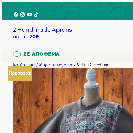
Μετάβαση
Facebook
Instagram
YouTube
TikTok
στο
περιεχόμενο
2 Handmade Aprons
από το
2015
ΣΕ ΑΠΌΘΕΜΑ
Κατάστημα
/
Χωρίς κατηγορία
/ Shirt 12 medium
Προσφορά!
Barista
Bartender
Σερβιτόρο
Σεφ