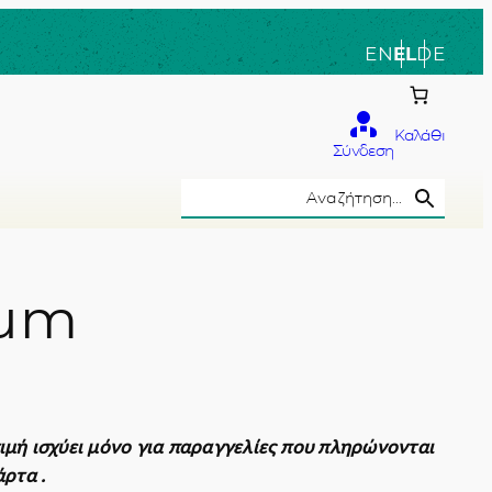
EN
EL
DE
Καλάθι
Σύνδεση
Search Button
Search
for:
ium
το χέρι
ιμή ισχύει μόνο για παραγγελίες που πληρώνονται
άρτα .