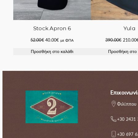
Stock Apron 6
Yula
Original
Η
Original
52.00
€
40.00
€
390.00
€
210.00
με ΦΠΑ
price
τρέχουσα
price
Προσθήκη στο καλάθι
Προσθήκη στο 
was:
τιμή
was:
52.00€.
είναι:
390.00€
40.00€.
Επικοινωνί
Φιλίππου 
+30 2431
+30 697 