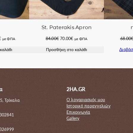
St. Paterakis Apron
Η
Original
Η
€
84.00
€
70.00
€
68.00
με ΦΠΑ
με ΦΠΑ
τρέχουσα
price
τρέχουσα
Διαβάσ
καλάθι
Προσθήκη στο καλάθι
τιμή
was:
τιμή
.
είναι:
84.00€.
είναι:
210.00€.
70.00€.
α
2HA.GR
Ο λογαριασμός μου
5, Τρίκαλα
Ιστορικό παραγγελιών
Επικοινωνία
 302841
Gallery
6326999