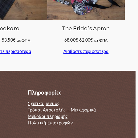
The Frida’s Apron
makaro
Original
Η
Original
Η
68.00
€
62.00
€
€
53.50
€
με ΦΠΑ
με ΦΠΑ
price
τρέχουσα
price
τρέχουσα
Διαβάστε περισσότερα
τε περισσότερα
was:
τιμή
was:
τιμή
68.00€.
είναι:
68.00€.
είναι:
62.00€.
53.50€.
Πληροφορίες
Σχετικά με εμάς
Τρόποι Αποστολής – Μεταφορικά
Μέθοδοι πληρωμής
Πολιτική Επιστροφών