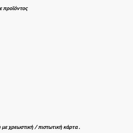
πιχειρήσεις
θε προϊόντος
 με χρεωστική / πιστωτική κάρτα .