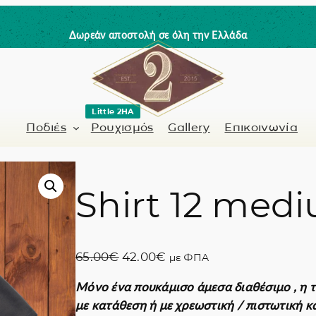
Δωρεάν αποστολή σε όλη την Ελλάδα
Little 2HA
Ποδιές
Ρουχισμός
Gallery
Επικοινωνία
Shirt 12 med
Κουρέας-Κομμωτής
Γνήσιο δέρμα
 / Barman
Μανικιουρίστα
Trick or Treat?
O
Η
65.00
€
42.00
€
με ΦΠΑ
ς
Ζωγραφισμένα σ
r
τ
Μόνο ένα πουκάμισο άμεσα διαθέσιμο , η τ
i
ρ
Coffee Lovers
με κατάθεση ή με χρεωστική / πιστωτική κ
g
έ