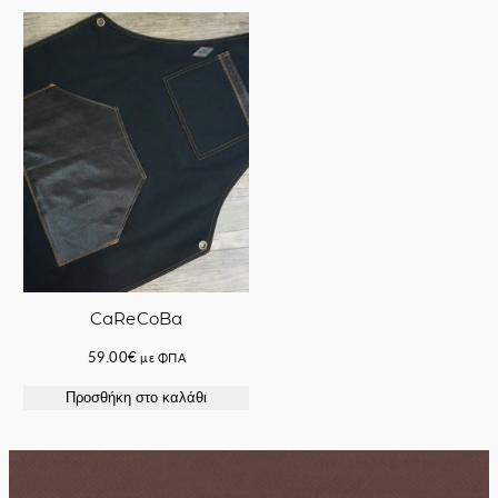
100.00€.
είναι:
220.00€.
είναι:
85.00€.
170.00€.
CaReCoBa
59.00
€
με ΦΠΑ
Προσθήκη στο καλάθι