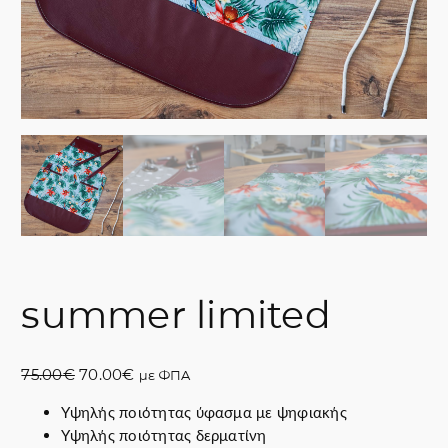
summer limited
O
Η
75.00
€
70.00
€
με ΦΠΑ
r
τ
Υψηλής ποιότητας ύφασμα με ψηφιακής
i
ρ
Υψηλής ποιότητας δερματίνη
g
έ