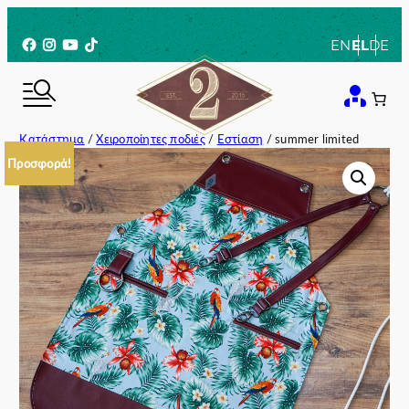
Μετάβαση
στο
Facebook
Instagram
YouTube
TikTok
EN
EL
DE
περιεχόμενο
Κατάστημα
/
Χειροποίητες ποδιές
/
Εστίαση
/ summer limited
Προσφορά!