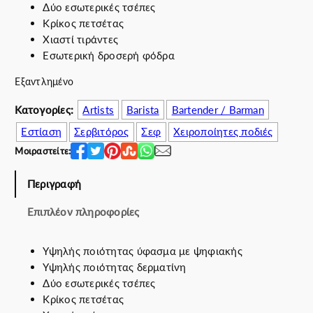
Δύο εσωτερικές τσέπες
i
χ
Κρίκος πετσέτας
n
ο
Χιαστί τιράντες
a
υ
Εσωτερική δροσερή φόδρα
l
σ
p
α
Εξαντλημένο
r
τ
i
ι
Κατογορίες:
Artists
Barista
Bartender / Barman
c
μ
Εστίαση
Σερβιτόρος
Σεφ
Χειροποίητες ποδιές
e
ή
Μοιραστείτε:
w
ε
a
ί
Περιγραφή
s
ν
:
α
Επιπλέον πληροφορίες
7
ι
5
:
Υψηλής ποιότητας ύφασμα με ψηφιακής
.
7
Υψηλής ποιότητας δερματίνη
0
0
Δύο εσωτερικές τσέπες
0
.
Κρίκος πετσέτας
€
0