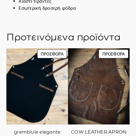
Χιαστί τιράντες
.
0
Εσωτερική δροσερή φόδρα
€
.
Προτεινόμενα προϊόντα
ΠΡΟΪΌΝ
ΠΡΟΪ
ΠΡΟΣΦΟΡΆ
ΠΡΟΣΦΟΡΆ
ΣΕ
ΣΕ
ΠΡΟΣΦΟΡΆ
ΠΡΟΣ
grembiule elegante
COW LEATHER APRON