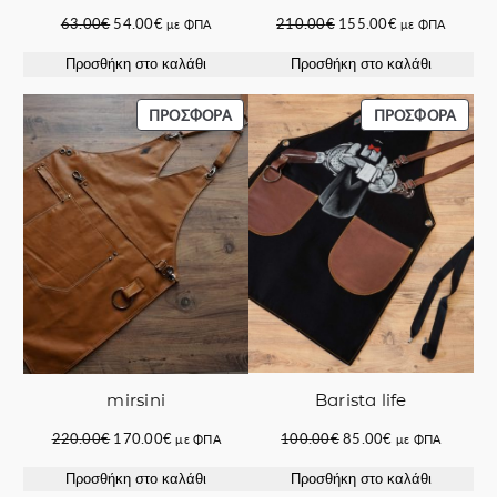
Original
Η
Original
Η
63.00
€
54.00
€
210.00
€
155.00
€
με ΦΠΑ
με ΦΠΑ
price
τρέχουσα
price
τρέχουσα
Προσθήκη στο καλάθι
Προσθήκη στο καλάθι
was:
τιμή
was:
τιμή
63.00€.
είναι:
210.00€.
είναι:
54.00€.
155.00€.
ΠΡΟΪΌΝ
ΠΡΟΪ
ΠΡΟΣΦΟΡΆ
ΠΡΟΣΦΟΡΆ
ΣΕ
ΣΕ
ΠΡΟΣΦΟΡΆ
ΠΡΟΣ
Barista life
mirsini
Original
Η
Original
Η
100.00
€
85.00
€
220.00
€
170.00
€
με ΦΠΑ
με ΦΠΑ
price
τρέχουσα
price
τρέχουσα
Προσθήκη στο καλάθι
Προσθήκη στο καλάθι
was:
τιμή
was:
τιμή