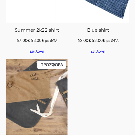
Summer 2k22 shirt
Blue shirt
Original
Η
Original
Η
67.00
€
58.00
€
62.00
€
53.00
€
με ΦΠΑ
με ΦΠΑ
price
τρέχουσα
price
τρέχουσα
Επιλογή
Επιλογή
was:
τιμή
was:
τιμή
67.00€.
είναι:
62.00€.
είναι:
58.00€.
53.00€.
ΠΡΟΪΌΝ
ΠΡΟΣΦΟΡΆ
ΣΕ
ΠΡΟΣΦΟΡΆ