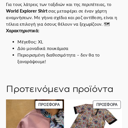
Για τους λάτρεις των ταξιδιών και της περιπέτειας, το
r
World Explorer Shirt
σας μεταφέρει σε έναν χάρτη
S
αναμνήσεων. Με γήινα σχέδια και ροζ αντίθεση, είναι η
h
τέλεια επιλογή για όσους θέλουν να ξεχωρίζουν. 🗺️
i
Χαρακτηριστικά:
r
t
Μέγεθος: XL
X
Δύο μοναδικά πουκάμισα
L
Περιορισμένη διαθεσιμότητα – δεν θα το
π
ξαναράψουμε!
ο
σ
ό
τ
Προτεινόμενα προϊόντα
η
τ
α
ΠΡΟΪΌΝ
ΠΡΟΪ
ΠΡΟΣΦΟΡΆ
ΠΡΟΣΦΟΡΆ
ΣΕ
ΣΕ
ΠΡΟΣΦΟΡΆ
ΠΡΟΣ