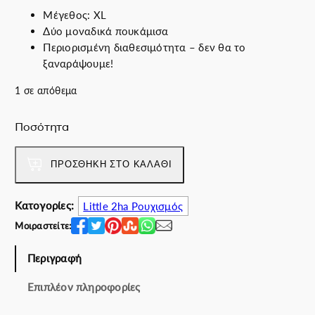
Μέγεθος: XL
Δύο μοναδικά πουκάμισα
Περιορισμένη διαθεσιμότητα – δεν θα το
ξαναράψουμε!
1 σε απόθεμα
Ποσότητα
W
o
ΠΡΟΣΘΉΚΗ ΣΤΟ ΚΑΛΆΘΙ
r
l
d
Κατογορίες:
Little 2ha Ρουχισμός
E
Μοιραστείτε:
x
p
Περιγραφή
l
o
Επιπλέον πληροφορίες
r
e