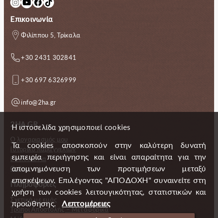
Instagram
YouTube
Facebook
TikTok
Επικοινωνία
Φιλίππου 5, Τρίκαλα
+30 2431 302841
+30 697 6326999
info@2ha.gr
2HA.GR
Η ιστοσελίδα χρησιμοποιεί cookies
Ο λογαριασμός μου
Τα cookies αποσκοπούν στην καλύτερη δυνατή
Ιστορικό παραγγελιών
εμπειρία περιήγησης και είναι απαραίτητα για την
Επικοινωνία
απομνημόνευση των προτιμήσεων μεταξύ
Gallery
επισκέψεων. Επιλέγοντας "ΑΠΟΔΟΧΗ" συναινείτε στη
Πληροφορίες
χρήση των cookies λειτουγικότητας, στατιστικών και
Σχετικά με εμάς
προώθησης.
Λεπτομέρειες
Τρόποι Αποστολής – Μεταφορικά