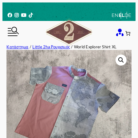
Μετάβαση
στο
Facebook
Instagram
YouTube
TikTok
EN
EL
DE
περιεχόμενο
Κατάστημα
/
Little 2ha Ρουχισμός
/ World Explorer Shirt XL