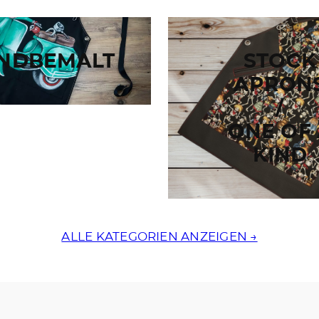
NDBEMALT
STOCK
APRON
/
ONE OF
KIND
ALLE KATEGORIEN ANZEIGEN →