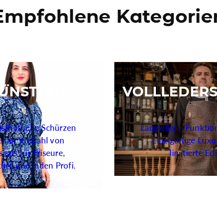
Empfohlene Kategorie
ÜNSTLER
VOLLLEDER
sthetische Schürzen
Langlebig – Funktion
einer Vielzahl von
Einzigartige Lux
igns für Friseure,
limitierte Ed
üre und jeden Profi.