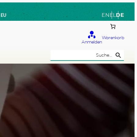
EN
EL
DE
e EU
Warenkorb
Anmelden
Search Button
Search
for:
n