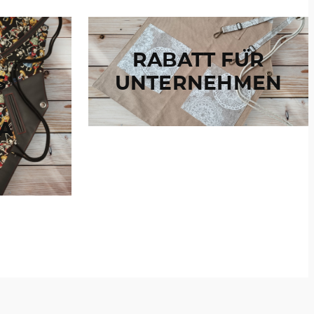
RABATT FÜR
S
UNTERNEHMEN
 A