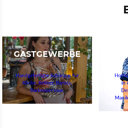
GASTGEWERBE
K
Handgefertigte Schürzen für
Hochä
Köche, Kellner, Barista,
in 
Barkeeper usw.
Des
Manik