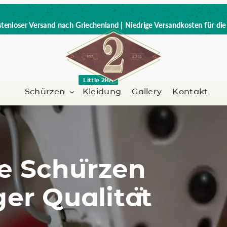
tenloser Versand nach Griechenland | Niedrige Versandkosten für di
Little 2HA
Schürzen
Kleidung
Gallery
Kontakt
Barbier-Friseur
Volllederschürze
e Schürzen
er / Barman
Nagelkünstlerin
Trick or Treat?
ger Qualität
Handbemalt
ch
Coffee Lovers