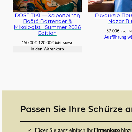
DOSE TIKI — Χειροποίητη
Γυναικείο Πο
Ποδιά Bartender &
Nazar Bl
Mixologist | Summer 2026
57.00
€
inkl. 
Edition
Ausführung w
Ursprünglicher
Aktueller
150.00
€
120.00
€
inkl. MwSt.
Preis
Preis
In den Warenkorb
war:
ist:
150.00€
120.00€.
Passen Sie Ihre Schürze 
Fügen Sie ganz einfach Ihr
Firmenlogo
hinzu