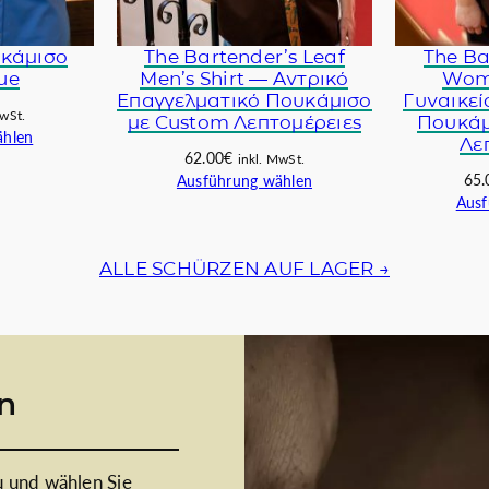
υκάμισο
The Bartender’s Leaf
The Ba
ue
Men’s Shirt — Αντρικό
Wome
Επαγγελματικό Πουκάμισο
Γυναικεί
MwSt.
με Custom Λεπτομέρειες
Πουκάμ
ählen
Λε
62.00
€
inkl. MwSt.
65.
Ausführung wählen
Ausf
ALLE SCHÜRZEN AUF LAGER →
an
 und wählen Sie