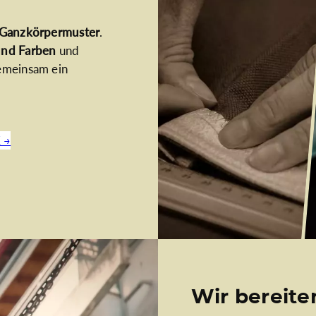
r Ganzkörpermuster
.
und Farben
und
emeinsam ein
 →
Wir bereite