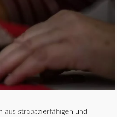
rnehmen
n aus strapazierfähigen und