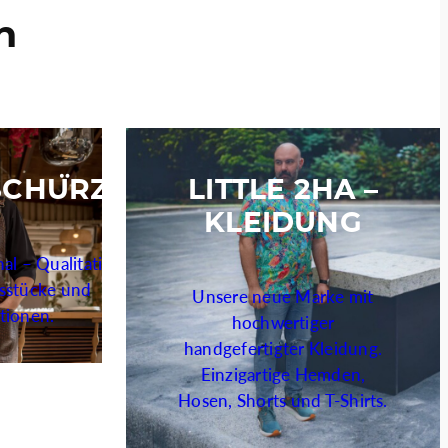
n
SCHÜRZEN
LITTLE 2HA –
KLEIDUNG
al – Qualitativ.
usstücke und
Unsere neue Marke mit
itionen.
hochwertiger
handgefertigter Kleidung.
Einzigartige Hemden,
Hosen, Shorts und T-Shirts.