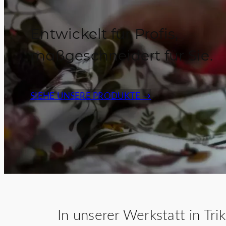
Somelie
Entwickelt für Profis,
maßgeschneidert für Sie.
SIEHE UNSERE PRODUKTE →
In unserer Werkstatt in Tr