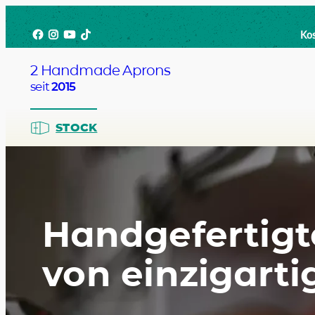
Zum
Facebook
Instagram
YouTube
TikTok
Inhalt
Kos
springen
2 Handmade Aprons
seit
2015
STOCK
Barista
Handgefertigt
Bartend
von einzigarti
Kellner
Chefko