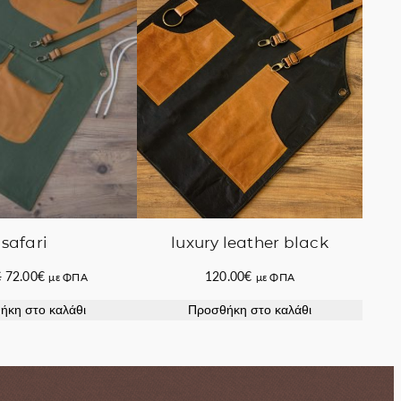
luxury leather black
safari
Original
Η
120.00
€
€
72.00
€
με ΦΠΑ
με ΦΠΑ
price
τρέχουσα
Προσθήκη στο καλάθι
ήκη στο καλάθι
was:
τιμή
80.00€.
είναι:
72.00€.