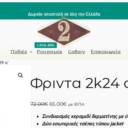
Δωρεάν αποστολή σε όλη την Ελλάδα
Little 2HA
Ποδιές
Ρουχισμός
Gallery
Επικοινωνία
24 α΄
Φριντα 2k24 α
Κουρέας-Κομμωτής
Γνήσιο δέρμα
 / Barman
Μανικιουρίστα
Trick or Treat?
O
Η
72.00
€
65.00
€
με ΦΠΑ
ς
Ζωγραφισμένα σ
r
τ
Συνδυασμός κεραμιδί δερματίνης με
i
ρ
Coffee Lovers
Δύο εσωτερικές τσέπες τύπου jacket
g
έ