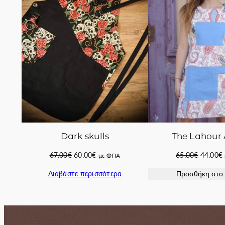
Dark skulls
The Lahour
Original
Η
Original
67.00
€
60.00
€
65.00
€
44.00
€
με ΦΠΑ
price
τρέχουσα
price
Διαβάστε περισσότερα
Προσθήκη στο 
was:
τιμή
was:
67.00€.
είναι:
65.00€.
ε
60.00€.