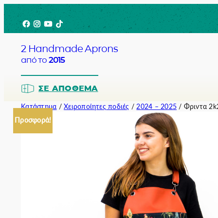
Μετάβαση
Facebook
Instagram
YouTube
TikTok
στο
περιεχόμενο
2 Handmade Aprons
από το
2015
ΣΕ ΑΠΌΘΕΜΑ
Κατάστημα
/
Χειροποίητες ποδιές
/
2024 – 2025
/ Φριντα 2k
Προσφορά!
Barista
Bartender
Σερβιτόρο
Σεφ