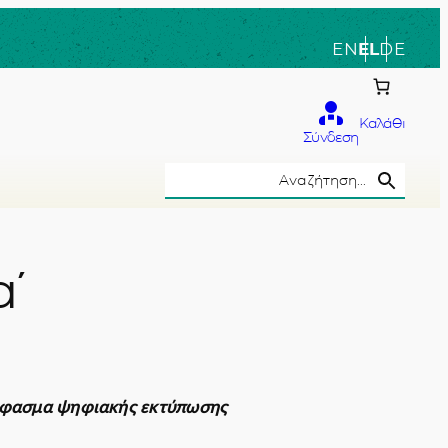
EN
EL
DE
Καλάθι
Σύνδεση
Search Button
Search
for:
΄
το χέρι
 ύφασμα ψηφιακής εκτύπωσης