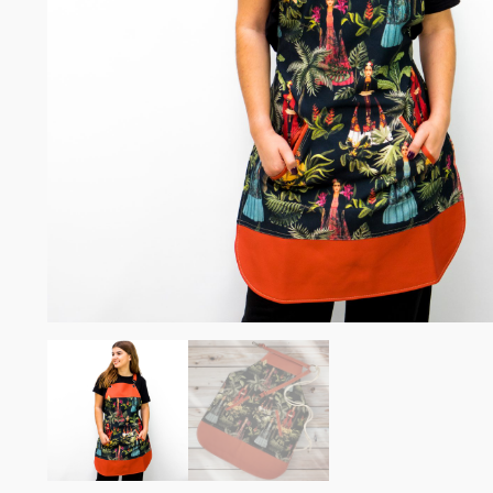
Σομελιέ