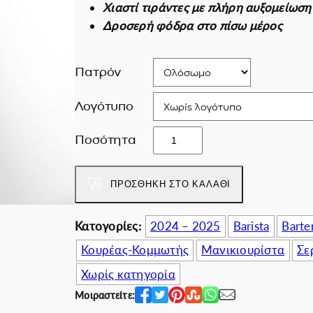
Χιαστί τιράντες με πλήρη αυξομείωση
i
χ
Εκπτωτικές για ε
Δροσερή φόδρα στο πίσω μέρος
n
ο
a
υ
l
σ
Πατρόν
p
α
r
τ
Λογότυπο
i
ι
Φ
Ποσότητα
c
μ
ρ
e
ή
ι
w
ε
ΠΡΟΣΘΉΚΗ ΣΤΟ ΚΑΛΆΘΙ
ν
a
ί
τ
s
ν
α
Κατογορίες:
2024 – 2025
Barista
Barte
:
α
2
7
ι
Κουρέας-Κομμωτής
Μανικιουρίστα
Σε
k
2
:
Χωρίς κατηγορία
2
.
6
Μοιραστείτε:
4
0
5