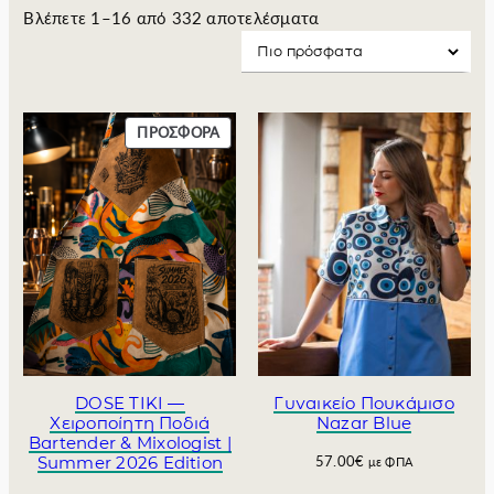
S
Βλέπετε 1–16 από 332 αποτελέσματα
o
r
t
e
Π
ΠΡΟΣΦΟΡΆ
d
Ρ
b
Ο
y
Ϊ
l
Ό
Ν
a
Σ
t
Ε
e
Π
s
Ρ
t
Ο
Σ
Φ
DOSE TIKI —
Γυναικείο Πουκάμισο
Ο
Χειροποίητη Ποδιά
Nazar Blue
Ρ
Bartender & Mixologist |
Summer 2026 Edition
57.00
€
Ά
με ΦΠΑ