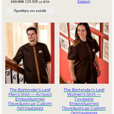
O
Η
150.00
€
120.00
€
Επιλογή
με ΦΠΑ
r
τ
Προσθήκη στο καλάθι
i
ρ
g
έ
i
χ
n
ο
a
υ
l
σ
p
α
r
τ
i
ι
c
μ
e
ή
w
ε
a
ί
s
ν
:
α
1
ι
The Bartender’s Leaf
The Bartender’s Leaf
5
:
Men’s Shirt — Αντρικό
Women’s Shirt —
0
1
Επαγγελματικό
Γυναικείο
Πουκάμισο με Custom
Επαγγελματικό
.
2
Λεπτομέρειες
Πουκάμισο με Custom
0
0
Λεπτομέρειες
0
.