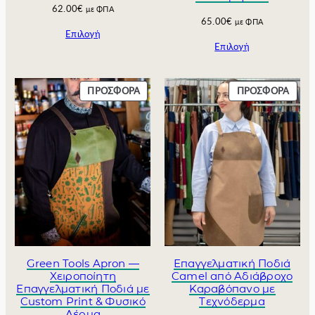
62.00
€
με ΦΠΑ
€
0
65.00
€
με ΦΠΑ
.
0
Επιλογή
€
Επιλογή
.
Π
Π
ΠΡΟΣΦΟΡΆ
ΠΡΟΣΦΟΡΆ
Ρ
Ρ
Ο
Ο
Ϊ
Ϊ
Ό
Ό
Ν
Ν
Σ
Σ
Ε
Ε
Π
Π
Ρ
Ρ
Ο
Ο
Σ
Σ
Φ
Φ
Green Tools Apron —
Επαγγελματική Ποδιά
Ο
Ο
Χειροποίητη
Camel από Αδιάβροχο
Ρ
Ρ
Επαγγελματική Ποδιά με
Καραβόπανο με
Custom Print & Φυσικό
Τεχνόδερμα
Ά
Ά
Δέρμα