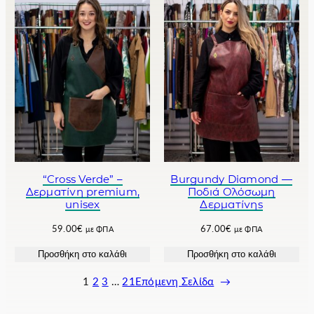
€
a
υ
.
l
σ
p
α
r
τ
i
ι
c
μ
e
ή
w
ε
a
ί
s
ν
:
α
7
ι
0
:
“Cross Verde” –
Burgundy Diamond —
Δερματίνη premium,
Ποδιά Ολόσωμη
.
6
unisex
Δερματίνης
0
4
0
.
59.00
€
67.00
€
με ΦΠΑ
με ΦΠΑ
€
0
.
0
Προσθήκη στο καλάθι
Προσθήκη στο καλάθι
€
.
1
2
3
…
21
Επόμενη Σελίδα
→