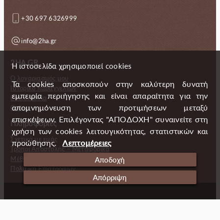
+30 697 6326999
info@2ha.gr
2HA.GR
Η ιστοσελίδα χρησιμοποιεί cookies
Ο λογαριασμός μου
Τα cookies αποσκοπούν στην καλύτερη δυνατή
Ιστορικό παραγγελιών
εμπειρία περιήγησης και είναι απαραίτητα για την
Επικοινωνία
απομνημόνευση των προτιμήσεων μεταξύ
Gallery
επισκέψεων. Επιλέγοντας "ΑΠΟΔΟΧΗ" συναινείτε στη
Πληροφορίες
χρήση των cookies λειτουγικότητας, στατιστικών και
Σχετικά με εμάς
προώθησης.
Λεπτομέρειες
Τρόποι Αποστολής – Μεταφορικά
Μέθοδοι πληρωμής
Αποδοχή
Πολιτική Επιστροφών
Απόρριψη
Copyright (c) 2024 2 Handmade Aprons
Cookies
Ταυτότητα
Πολιτική απορρήτου