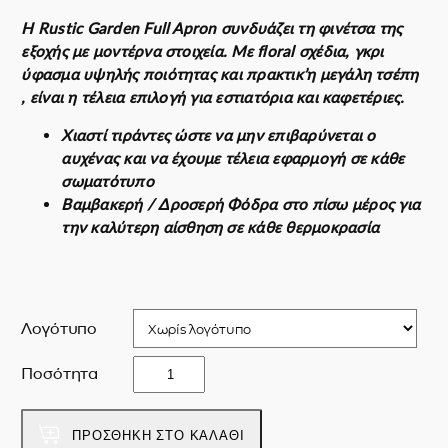
Η Rustic Garden Full Apron συνδυάζει τη φινέτσα της
εξοχής με μοντέρνα στοιχεία. Με floral σχέδια, γκρι
ύφασμα υψηλής ποιότητας και πρακτικ’η μεγάλη τσέπη
, είναι η τέλεια επιλογή για εστιατόρια και καφετέριες.
Χιαστί τιράντες ώστε να μην επιβαρύνεται ο
αυχένας και να έχουμε τέλεια εφαρμογή σε κάθε
σωματότυπο
Βαμβακερή / Δροσερή Φόδρα στο πίσω μέρος για
την καλύτερη αίσθηση σε κάθε θερμοκρασία
Λογότυπο
R
Ποσότητα
u
s
t
ΠΡΟΣΘΉΚΗ ΣΤΟ ΚΑΛΆΘΙ