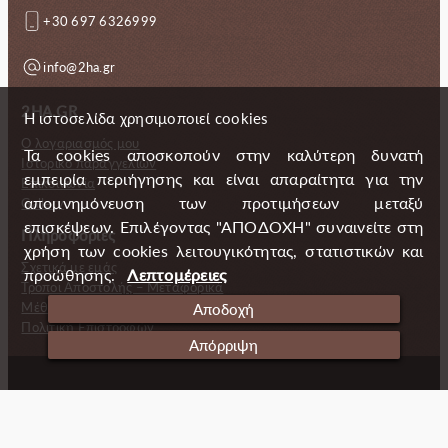
+30 697 6326999
info@2ha.gr
2HA.GR
Η ιστοσελίδα χρησιμοποιεί cookies
Ο λογαριασμός μου
Τα cookies αποσκοπούν στην καλύτερη δυνατή
Ιστορικό παραγγελιών
εμπειρία περιήγησης και είναι απαραίτητα για την
Επικοινωνία
απομνημόνευση των προτιμήσεων μεταξύ
Gallery
επισκέψεων. Επιλέγοντας "ΑΠΟΔΟΧΗ" συναινείτε στη
Πληροφορίες
χρήση των cookies λειτουγικότητας, στατιστικών και
Σχετικά με εμάς
προώθησης.
Λεπτομέρειες
Τρόποι Αποστολής – Μεταφορικά
Μέθοδοι πληρωμής
Αποδοχή
Πολιτική Επιστροφών
Απόρριψη
Copyright (c) 2024 2 Handmade Aprons
Cookies
Ταυτότητα
Πολιτική απορρήτου