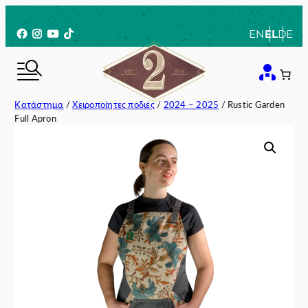
Μετάβαση
στο
Facebook
Instagram
YouTube
TikTok
EN
EL
DE
περιεχόμενο
Κατάστημα
/
Χειροποίητες ποδιές
/
2024 – 2025
/ Rustic Garden
Full Apron