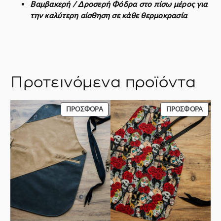
Βαμβακερή / Δροσερή Φόδρα στο πίσω μέρος για
ό
την καλύτερη αίσθηση σε κάθε θερμοκρασία
τ
η
τ
α
Προτεινόμενα προϊόντα
ΠΡΟΪΌΝ
ΠΡΟΪ
ΠΡΟΣΦΟΡΆ
ΠΡΟΣΦΟΡΆ
ΣΕ
ΣΕ
ΠΡΟΣΦΟΡΆ
ΠΡΟΣ