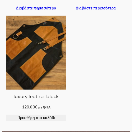
price
τρέχουσα
Διαβάστε περισσότερα
Διαβάστε περισσότερα
was:
τιμή
67.00€.
είναι:
60.00€.
luxury leather black
120.00
€
με ΦΠΑ
Προσθήκη στο καλάθι