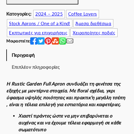
i
c
Κατογορίες:
2024 – 2025
Coffee Lovers
G
Stock Aprons / One of a Kind!
Άμεσα διαθέσιμα
a
r
Εκπτωτικές για επιχειρήσεις
Χειροποίητες ποδιές
d
Μοιραστείτε:
e
n
Περιγραφή
F
u
Επιπλέον πληροφορίες
l
l
Η Rustic Garden Full Apron συνδυάζει τη φινέτσα της
A
εξοχής με μοντέρνα στοιχεία. Με floral σχέδια, γκρι
p
ύφασμα υψηλής ποιότητας και πρακτικ’η μεγάλη τσέπη
r
, είναι η τέλεια επιλογή για εστιατόρια και καφετέριες.
o
n
Χιαστί τιράντες ώστε να μην επιβαρύνεται ο
π
αυχένας και να έχουμε τέλεια εφαρμογή σε κάθε
ο
σωματότυπο
σ