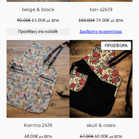
beige & black
tan-s2k19
Original
Η
Original
Η
90.00
€
65.00
€
100.00
€
74.00
€
με ΦΠΑ
με ΦΠΑ
price
τρέχουσα
price
τρέχουσα
Διαβάστε περισσότερα
Προσθήκη στο καλάθι
was:
τιμή
was:
τιμή
90.00€.
είναι:
100.00€.
είναι:
65.00€.
74.00€.
ΠΡΟΪ
ΠΡΟΣΦΟΡΆ
ΣΕ
ΠΡΟΣ
Karma 2k19
skull & roses
Original
Η
68.00
€
67.00
€
60.00
€
με ΦΠΑ
με ΦΠΑ