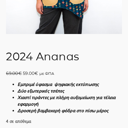
2024 Αnanas
O
Η
69.00
€
59.00
€
με ΦΠΑ
r
τ
Εμπριμέ ύφασμα ψηφιακής εκτύπωσης
i
ρ
Δύο εξωτερικές τσέπες
g
έ
Χιαστί τιράντες με πλήρη αυξομείωση για τέλεια
i
χ
εφαρμογή
n
ο
Δροσερή βαμβακερή φόδρα στο πίσω μέρος
a
υ
l
σ
4 σε απόθεμα
p
α