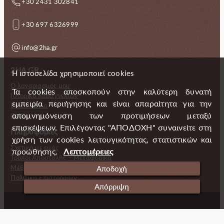
+30 2431 302841
+30 697 6326999
info@2ha.gr
2HA.GR
Η ιστοσελίδα χρησιμοποιεί cookies
Ο λογαριασμός μου
Τα cookies αποσκοπούν στην καλύτερη δυνατή
Ιστορικό παραγγελιών
εμπειρία περιήγησης και είναι απαραίτητα για την
Επικοινωνία
απομνημόνευση των προτιμήσεων μεταξύ
Gallery
επισκέψεων. Επιλέγοντας "ΑΠΟΔΟΧΗ" συναινείτε στη
Πληροφορίες
χρήση των cookies λειτουγικότητας, στατιστικών και
Σχετικά με εμάς
προώθησης.
Λεπτομέρειες
Τρόποι Αποστολής – Μεταφορικά
Μέθοδοι πληρωμής
Αποδοχή
Πολιτική Επιστροφών
Απόρριψη
Copyright (c) 2024 2 Handmade Aprons