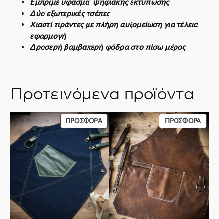
Εμπριμέ ύφασμα ψηφιακής εκτύπωσης
η
Δύο εξωτερικές τσέπες
τ
Χιαστί τιράντες με πλήρη αυξομείωση για τέλεια
α
εφαρμογή
Δροσερή βαμβακερή φόδρα στο πίσω μέρος
Προτεινόμενα προϊόντα
ΠΡΟΪΌΝ
ΠΡΟΪ
ΠΡΟΣΦΟΡΆ
ΠΡΟΣΦΟΡΆ
ΣΕ
ΣΕ
ΠΡΟΣΦΟΡΆ
ΠΡΟΣ