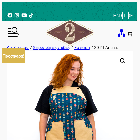
Μετάβαση
στο
Facebook
Instagram
YouTube
TikTok
EN
EL
DE
περιεχόμενο
Κατάστημα
/
Χειροποίητες ποδιές
/
Εστίαση
/ 2024 Αnanas
Προσφορά!