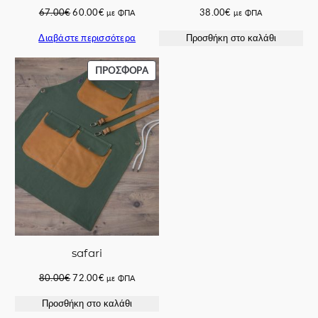
Original
Η
67.00
€
60.00
€
38.00
€
με ΦΠΑ
με ΦΠΑ
price
τρέχουσα
Διαβάστε περισσότερα
Προσθήκη στο καλάθι
was:
τιμή
67.00€.
είναι:
60.00€.
ΠΡΟΪΌΝ
ΠΡΟΣΦΟΡΆ
ΣΕ
ΠΡΟΣΦΟΡΆ
safari
Original
Η
80.00
€
72.00
€
με ΦΠΑ
price
τρέχουσα
Προσθήκη στο καλάθι
was:
τιμή