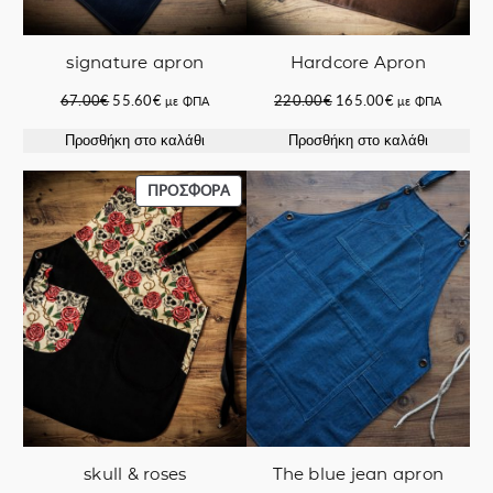
signature apron
Hardcore Apron
Original
Η
Original
Η
67.00
€
55.60
€
220.00
€
165.00
€
με ΦΠΑ
με ΦΠΑ
price
τρέχουσα
price
τρέχουσα
Προσθήκη στο καλάθι
Προσθήκη στο καλάθι
was:
τιμή
was:
τιμή
67.00€.
είναι:
220.00€.
είναι:
55.60€.
165.00€.
ΠΡΟΪΌΝ
ΠΡΟΣΦΟΡΆ
ΣΕ
ΠΡΟΣΦΟΡΆ
skull & roses
The blue jean apron