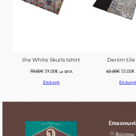
the White Skulls tshirt
Denim tile 
Original
Η
Original
70.00
€
59.00
€
62.00
€
55.00
€
με ΦΠΑ
price
τρέχουσα
price
Επιλογή
Επιλογή
was:
τιμή
was:
70.00€.
είναι:
62.00€.
ε
59.00€.
Επικοινωνί
Φιλίππου 