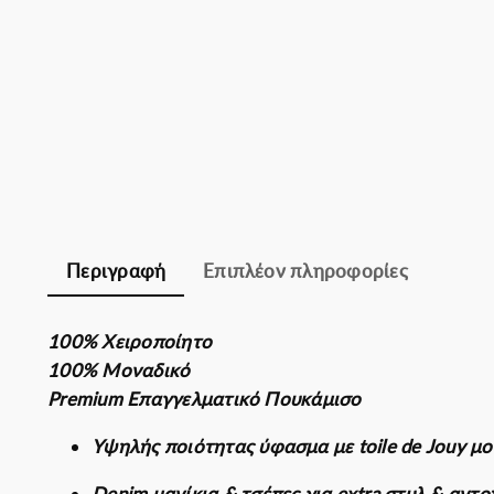
Περιγραφή
Επιπλέον πληροφορίες
100% Χειροποίητο
100% Μοναδικό
Premium Επαγγελματικό Πουκάμισο
Υψηλής ποιότητας ύφασμα με toile de Jouy μο
Denim μανίκια & τσέπες για extra στυλ & αντο