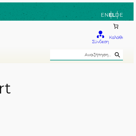
EN
EL
DE
Καλάθι
Σύνδεση
Search Button
Search
for:
rt
το χέρι