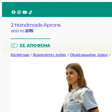
Μετάβαση
Facebook
Instagram
YouTube
TikTok
στο
περιεχόμενο
2 Handmade Aprons
από το
2015
ΣΕ ΑΠΌΘΕΜΑ
Κατάστημα
/
Χειροποίητες ποδιές
/
Ολοκληρωμένες λύσεις
/ 
Barista
Bartender
Σερβιτόρο
Σεφ