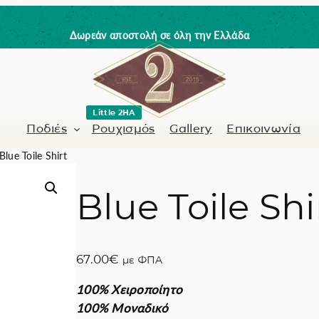
Δωρεάν αποστολή σε όλη την Ελλάδα
Little 2HA
Ποδιές
Ρουχισμός
Gallery
Επικοινωνία
Blue Toile Shirt
Blue Toile Shi
Κουρέας-Κομμωτής
Γνήσιο δέρμα
 / Barman
Μανικιουρίστα
Trick or Treat?
67.00
€
με ΦΠΑ
ς
Ζωγραφισμένα σ
100% Χειροποίητο
Coffee Lovers
100% Μοναδικό