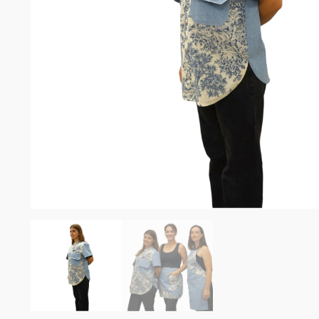
Σομελιέ