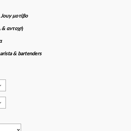
πιχειρήσεις
 Jouy μοτίβο
λ & αντοχή
α
rista & bartenders