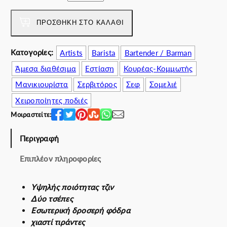
h
o
ΠΡΟΣΘΉΚΗ ΣΤΟ ΚΑΛΆΘΙ
A
p
Κατογορίες:
Artists
Barista
Bartender / Barman
r
Άμεσα διαθέσιμα
Εστίαση
Κουρέας-Κομμωτής
o
n
Μανικιουρίστα
Σερβιτόρος
Σεφ
Σομελιέ
π
Χειροποίητες ποδιές
ο
Μοιραστείτε:
σ
ό
Περιγραφή
τ
η
Επιπλέον πληροφορίες
τ
α
Υψηλής ποιότητας τζιν
Δύο τσέπες
Εσωτερική δροσερή φόδρα
χιαστί τιράντες