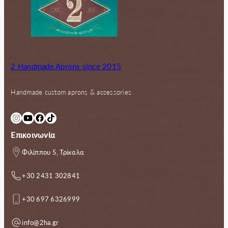
2 Handmade Aprons since 2015
Handmade custom aprons & accessories
Instagram
YouTube
Facebook
TikTok
Επικοινωνία
Φιλίππου 5, Τρίκαλα
+30 2431 302841
+30 697 6326999
info@2ha.gr