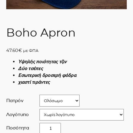
Boho Apron
47.60
€
με ΦΠΑ
Υψηλής ποιότητας τζιν
Δύο τσέπες
Εσωτερική δροσερή φόδρα
χιαστί τιράντες
Πατρόν
Λογότυπο
B
Ποσότητα
o