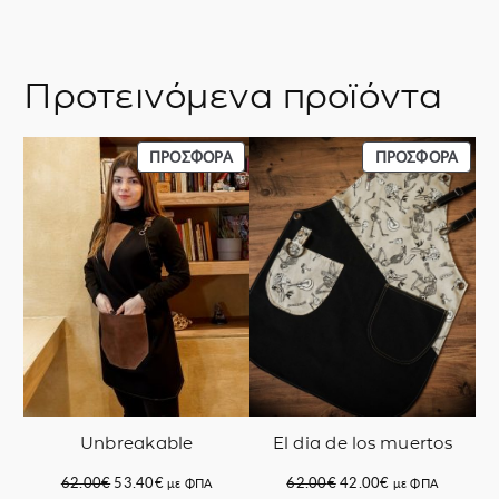
Προτεινόμενα προϊόντα
ΠΡΟΪΌΝ
ΠΡΟΪ
ΠΡΟΣΦΟΡΆ
ΠΡΟΣΦΟΡΆ
ΣΕ
ΣΕ
ΠΡΟΣΦΟΡΆ
ΠΡΟΣ
El dia de los muertos
Unbreakable
Original
Η
Original
Η
62.00
€
42.00
€
62.00
€
53.40
€
με ΦΠΑ
με ΦΠΑ