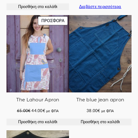
price
τρέχουσα
price
τρέχουσα
Διαβάστε περισσότερα
Προσθήκη στο καλάθι
was:
τιμή
was:
τιμή
62.00€.
είναι:
62.00€.
είναι:
42.00€.
53.40€.
ΠΡΟΪΌΝ
ΠΡΟΣΦΟΡΆ
ΣΕ
ΠΡΟΣΦΟΡΆ
The Lahour Apron
The blue jean apron
Original
Η
65.00
€
44.00
€
38.00
€
με ΦΠΑ
με ΦΠΑ
price
τρέχουσα
Προσθήκη στο καλάθι
Προσθήκη στο καλάθι
was:
τιμή
65.00€.
είναι:
44.00€.