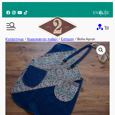
Μετάβαση
στο
Facebook
Instagram
YouTube
TikTok
EN
EL
DE
περιεχόμενο
Κατάστημα
/
Χειροποίητες ποδιές
/
Εστίαση
/ Boho Apron