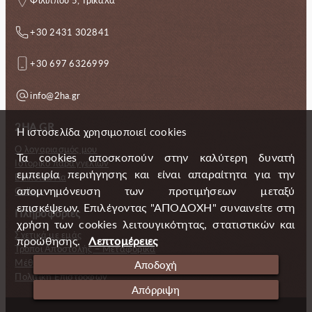
+30 2431 302841
+30 697 6326999
info@2ha.gr
2HA.GR
Η ιστοσελίδα χρησιμοποιεί cookies
Ο λογαριασμός μου
Τα cookies αποσκοπούν στην καλύτερη δυνατή
Ιστορικό παραγγελιών
εμπειρία περιήγησης και είναι απαραίτητα για την
Επικοινωνία
απομνημόνευση των προτιμήσεων μεταξύ
Gallery
επισκέψεων. Επιλέγοντας "ΑΠΟΔΟΧΗ" συναινείτε στη
Πληροφορίες
χρήση των cookies λειτουγικότητας, στατιστικών και
Σχετικά με εμάς
προώθησης.
Λεπτομέρειες
Τρόποι Αποστολής – Μεταφορικά
Μέθοδοι πληρωμής
Αποδοχή
Πολιτική Επιστροφών
Απόρριψη