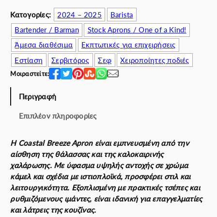
a
Κατογορίες:
2024 – 2025
Barista
l
Bartender / Barman
Stock Aprons / One of a Kind!
B
r
Άμεσα διαθέσιμα
Εκπτωτικές για επιχειρήσεις
e
Εστίαση
Σερβιτόρος
Σεφ
Χειροποίητες ποδιές
e
Μοιραστείτε:
z
e
Περιγραφή
A
p
Επιπλέον πληροφορίες
r
o
n
Η Coastal Breeze Apron είναι εμπνευσμένη από την
π
αίσθηση της θάλασσας και της καλοκαιρινής
ο
χαλάρωσης. Με ύφασμα υψηλής αντοχής σε χρώμα
σ
κάμελ και σχέδια με ιστιοπλοϊκά, προσφέρει στιλ και
ό
λειτουργικότητα. Εξοπλισμένη με πρακτικές τσέπες και
τ
ρυθμιζόμενους ιμάντες, είναι ιδανική για επαγγελματίες
η
και λάτρεις της κουζίνας.