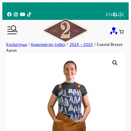
Μετάβαση
στο
Facebook
Instagram
YouTube
TikTok
EN
EL
DE
περιεχόμενο
Κατάστημα
/
Χειροποίητες ποδιές
/
2024 – 2025
/ Coastal Breeze
Apron