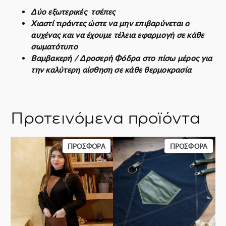
τ
Δύο εξωτερικές τσέπες
α
Χιαστί τιράντες ώστε να μην επιβαρύνεται ο
αυχένας και να έχουμε τέλεια εφαρμογή σε κάθε
σωματότυπο
Βαμβακερή / Δροσερή Φόδρα στο πίσω μέρος για
την καλύτερη αίσθηση σε κάθε θερμοκρασία
Προτεινόμενα προϊόντα
ΠΡΟΪΌΝ
ΠΡΟΪ
ΠΡΟΣΦΟΡΆ
ΠΡΟΣΦΟΡΆ
ΣΕ
ΣΕ
ΠΡΟΣΦΟΡΆ
ΠΡΟΣ