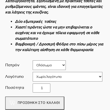
λειτουργικότητα. Εξοπλισμένη με πρακτικές τσέπες και
ρυθμιζόμενους ιμάντες, είναι ιδανική για επαγγελματίες
και λάτρεις της κουζίνας.
Δύο εξωτερικές τσέπες
Χιαστί τιράντες ώστε να μην επιβαρύνεται ο
αυχένας και να έχουμε τέλεια εφαρμογή σε κάθε
σωματότυπο
Βαμβακερή / Δροσερή Φόδρα στο πίσω μέρος για
την καλύτερη αίσθηση σε κάθε θερμοκρασία
Πατρόν
Λογότυπο
C
Ποσότητα
o
a
s
ΠΡΟΣΘΉΚΗ ΣΤΟ ΚΑΛΆΘΙ
t