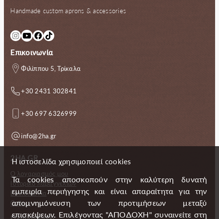
Handmade custom aprons & accessories
Instagram
YouTube
Facebook
TikTok
Επικοινωνία
Φιλίππου 5, Τρίκαλα
+30 2431 302841
+30 697 6326999
info@2ha.gr
2HA.GR
Η ιστοσελίδα χρησιμοποιεί cookies
Ο λογαριασμός μου
Τα cookies αποσκοπούν στην καλύτερη δυνατή
Ιστορικό παραγγελιών
εμπειρία περιήγησης και είναι απαραίτητα για την
Επικοινωνία
απομνημόνευση των προτιμήσεων μεταξύ
Gallery
επισκέψεων. Επιλέγοντας "ΑΠΟΔΟΧΗ" συναινείτε στη
Πληροφορίες