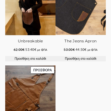
The Jeans Apron
Unbreakable
Original
Η
Original
Η
53.00
€
44.50
€
62.00
€
53.40
€
με ΦΠΑ
με ΦΠΑ
price
τρέχουσα
price
τρέχουσα
Προσθήκη στο καλάθι
Προσθήκη στο καλάθι
was:
τιμή
was:
τιμή
53.00€.
είναι:
62.00€.
είναι:
44.50€.
53.40€.
ΠΡΟΪΌΝ
ΠΡΟΣΦΟΡΆ
ΣΕ
ΠΡΟΣΦΟΡΆ