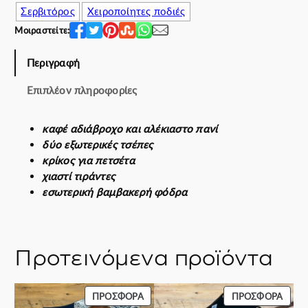
Σερβιτόρος
Χειροποίητες ποδιές
e
ή
w
ε
Μοιραστείτε:
a
ί
s
ν
Περιγραφή
:
α
Επιπλέον πληροφορίες
6
ι
4
:
.
5
καφέ αδιάβροχο και αλέκιαστο πανί
0
4
δύο εξωτερικές τσέπες
0
.
κρίκος για πετσέτα
€
0
χιαστί τιράντες
.
0
εσωτερική βαμβακερή φόδρα
€
.
Προτεινόμενα προϊόντα
ΠΡΟΪΌΝ
ΠΡΟΪ
ΠΡΟΣΦΟΡΆ
ΠΡΟΣΦΟΡΆ