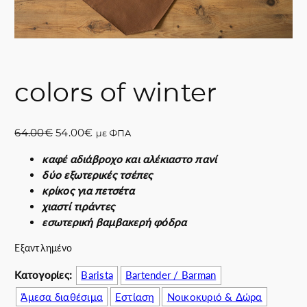
colors of winter
O
Η
64.00
€
54.00
€
με ΦΠΑ
r
τ
καφέ αδιάβροχο και αλέκιαστο πανί
i
ρ
δύο εξωτερικές τσέπες
g
έ
κρίκος για πετσέτα
i
χ
χιαστί τιράντες
n
ο
εσωτερική βαμβακερή φόδρα
a
υ
l
σ
Εξαντλημένο
p
α
r
τ
Κατογορίες:
Barista
Bartender / Barman
i
ι
Άμεσα διαθέσιμα
Εστίαση
Νοικοκυριό & Δώρα
c
μ