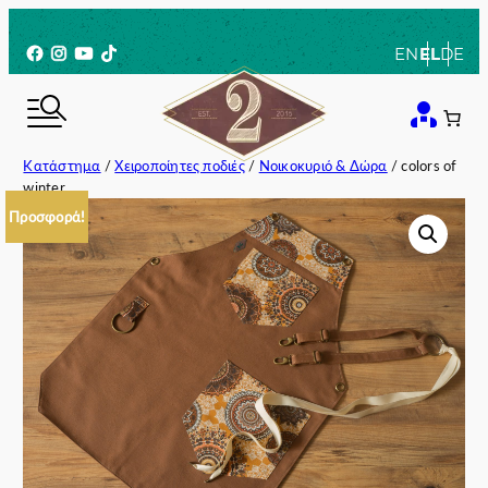
Μετάβαση
στο
Facebook
Instagram
YouTube
TikTok
EN
EL
DE
περιεχόμενο
Κατάστημα
/
Χειροποίητες ποδιές
/
Νοικοκυριό & Δώρα
/ colors of
winter
Προσφορά!