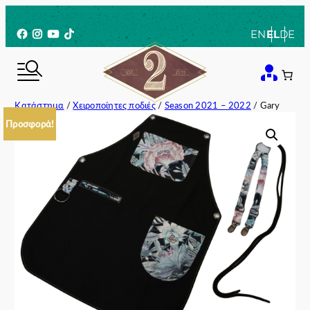
Μετάβαση
στο
Facebook
Instagram
YouTube
TikTok
EN
EL
DE
περιεχόμενο
Κατάστημα
/
Χειροποίητες ποδιές
/
Season 2021 – 2022
/ Gary
Προσφορά!