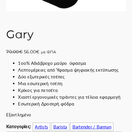
Gary
O
Η
70.00
€
56.00
€
με ΦΠΑ
r
τ
1οο% Αδιάβροχο μαύρο ύφασμα
i
ρ
Λεπτομέρειες από Ύφασμα ψηφιακής εκτύπωσης
g
έ
Δύο εξωτερικές τσέπες
i
χ
Μια εσωτερική τσέπη
n
ο
Κρίκος για πετσέτα
a
υ
Χιαστί εργονομικές τιράντες για τέλεια εφαρμογή
l
σ
Εσωτερική Δροσερή φόδρα
p
α
r
τ
Εξαντλημένο
i
ι
c
μ
Κατογορίες:
Artists
Barista
Bartender / Barman