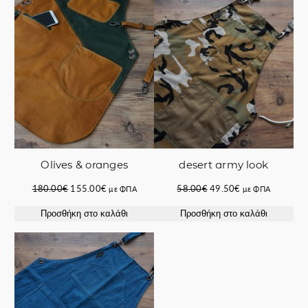
ΣΕ
ΣΕ
ΠΡΟΣΦΟΡΆ
ΠΡΟΣ
Οlives & oranges
desert army look
Original
Η
Original
Η
180.00
€
155.00
€
58.00
€
49.50
€
με ΦΠΑ
με ΦΠΑ
price
τρέχουσα
price
τρέχουσα
Προσθήκη στο καλάθι
Προσθήκη στο καλάθι
was:
τιμή
was:
τιμή
180.00€.
είναι:
58.00€.
είναι:
155.00€.
49.50€.