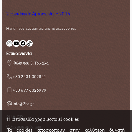
2 Handmade Aprons since 2015
Handmade custom aprons & accessories
Instagram
YouTube
Facebook
TikTok
Επικοινωνία
Φιλίππου 5, Τρίκαλα
+30 2431 302841
+30 697 6326999
info@2ha.gr
2HA.GR
Η ιστοσελίδα χρησιμοποιεί cookies
Ο λογαριασμός μου
Τα cookies αποσκοπούν στην καλύτερη δυνατή