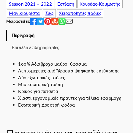
e
ή
Season 2021 – 2022
Εστίαση
Κουρέας-Κομμωτής
w
ε
Μανικιουρίστα
Σεφ
Χειροποίητες ποδιές
a
ί
s
ν
Μοιραστείτε:
:
α
7
ι
Περιγραφή
0
:
Επιπλέον πληροφορίες
.
5
0
6
0
.
1οο% Αδιάβροχο μαύρο ύφασμα
€
0
Λεπτομέρειες από Ύφασμα ψηφιακής εκτύπωσης
.
0
Δύο εξωτερικές τσέπες
€
Μια εσωτερική τσέπη
.
Κρίκος για πετσέτα
Χιαστί εργονομικές τιράντες για τέλεια εφαρμογή
Εσωτερική Δροσερή φόδρα