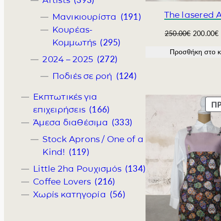
Artists
Τhe lasered 
(191)
Μανικιουρίστα
Κουρέας-
O
250.00
€
200.00
€
(295)
Κομμωτής
r
Προσθήκη στο κ
i
(272)
2024 – 2025
g
i
(124)
Ποδιές σε ροή
n
a
Εκπτωτικές για
Π
l
(166)
επιχειρήσεις
p
(333)
Άμεσα διαθέσιμα
r
i
ι
Stock Aprons / One of a
c
(119)
Kind!
e
w
(134)
Little 2ha Ρουχισμός
a
ί
(216)
Coffee Lovers
s
(56)
Χωρίς κατηγορία
:
2
ι
5
: