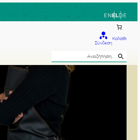
EN
EL
DE
Καλάθι
Σύνδεση
Search Button
Search
for:
το χέρι