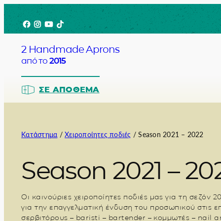
Μετάβαση
Facebook
Instagram
YouTube
TikTok
στο
περιεχόμενο
2 Handmade Aprons
από το
2015
ΣΕ ΑΠΌΘΕΜΑ
Κατάστημα
/
Χειροποίητες ποδιές
/ Season 2021 – 2022
Barista
Season 2021 – 20
Bartender
Σερβιτόρο
Οι καινούριες χειροποίητες ποδιές μας για τη σεζόν 
για την επαγγελματική ένδυση του προσωπικού στις επ
Σεφ
σερβιτόρους – baristi – bartender – κομμωτές – nail a