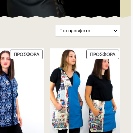
πιχειρήσεις
Π
Π
ΠΡΟΣΦΟΡΆ
ΠΡΟΣΦΟΡΆ
Ρ
Ρ
Ο
Ο
Ϊ
Ϊ
Ό
Ό
Ν
Ν
Σ
Σ
Ε
Ε
Π
Π
Ρ
Ρ
Ο
Ο
Σ
Σ
Φ
Φ