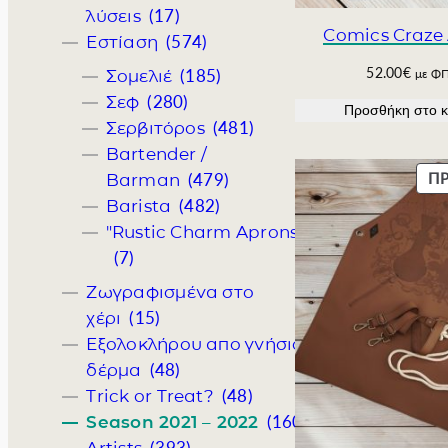
(17)
λύσεις
Comics Craze
(574)
Εστίαση
52.00
€
(185)
με Φ
Σομελιέ
(280)
Σεφ
Προσθήκη στο κ
(481)
Σερβιτόρος
Bartender /
Π
(479)
Barman
(482)
Barista
"Rustic Charm Aprons"
(7)
Ζωγραφισμένα στο
(15)
χέρι
Εξολοκλήρου απο γνήσιο
(48)
δέρμα
(48)
Trick or Treat?
(160)
Season 2021 – 2022
(393)