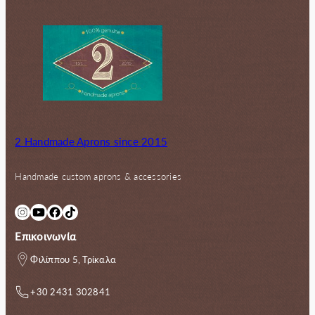
2 Handmade Aprons since 2015
Handmade custom aprons & accessories
Instagram
YouTube
Facebook
TikTok
Επικοινωνία
Φιλίππου 5, Τρίκαλα
+30 2431 302841