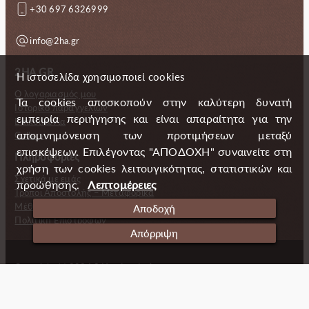
+30 697 6326999
info@2ha.gr
2HA.GR
Η ιστοσελίδα χρησιμοποιεί cookies
Ο λογαριασμός μου
Τα cookies αποσκοπούν στην καλύτερη δυνατή
Ιστορικό παραγγελιών
εμπειρία περιήγησης και είναι απαραίτητα για την
Επικοινωνία
απομνημόνευση των προτιμήσεων μεταξύ
Gallery
επισκέψεων. Επιλέγοντας "ΑΠΟΔΟΧΗ" συναινείτε στη
Πληροφορίες
χρήση των cookies λειτουγικότητας, στατιστικών και
Σχετικά με εμάς
προώθησης.
Λεπτομέρειες
Τρόποι Αποστολής – Μεταφορικά
Μέθοδοι πληρωμής
Αποδοχή
Πολιτική Επιστροφών
Απόρριψη
Copyright (c) 2024 2 Handmade Aprons
Cookies
Ταυτότητα
Πολιτική απορρήτου