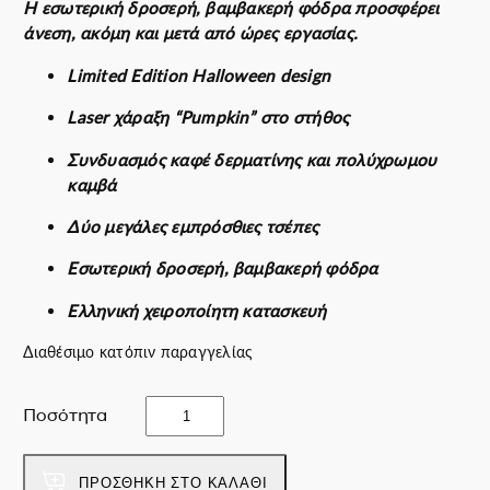
Η εσωτερική δροσερή, βαμβακερή φόδρα προσφέρει
a
ί
άνεση, ακόμη και μετά από ώρες εργασίας.
s
ν
:
α
Limited Edition Halloween design
7
ι
Laser χάραξη “Pumpkin” στο στήθος
9
:
.
4
Συνδυασμός καφέ δερματίνης και πολύχρωμου
0
0
καμβά
0
.
€
0
Δύο μεγάλες εμπρόσθιες τσέπες
.
0
Εσωτερική δροσερή, βαμβακερή φόδρα
€
.
Ελληνική χειροποίητη κατασκευή
Διαθέσιμο κατόπιν παραγγελίας
P
Ποσότητα
u
m
p
ΠΡΟΣΘΉΚΗ ΣΤΟ ΚΑΛΆΘΙ