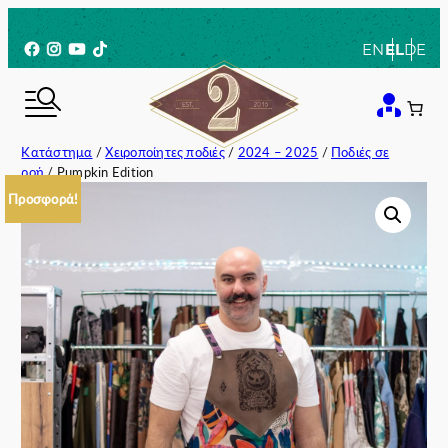
Μετάβαση
στο
Facebook
Instagram
YouTube
TikTok
EN
EL
DE
περιεχόμενο
Κατάστημα
/
Χειροποίητες ποδιές
/
2024 – 2025
/
Ποδιές σε
ροή
/ Pumpkin Edition
Προσφορά!