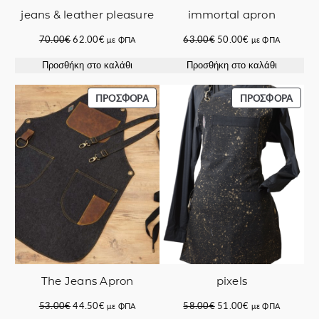
jeans & leather pleasure
immortal apron
Original
Η
Original
Η
70.00
€
62.00
€
63.00
€
50.00
€
με ΦΠΑ
με ΦΠΑ
price
τρέχουσα
price
τρέχουσα
Προσθήκη στο καλάθι
Προσθήκη στο καλάθι
was:
τιμή
was:
τιμή
70.00€.
είναι:
63.00€.
είναι:
62.00€.
50.00€.
ΠΡΟΪΌΝ
ΠΡΟΪ
ΠΡΟΣΦΟΡΆ
ΠΡΟΣΦΟΡΆ
ΣΕ
ΣΕ
ΠΡΟΣΦΟΡΆ
ΠΡΟΣ
The Jeans Apron
pixels
Original
Η
Original
Η
53.00
€
44.50
€
58.00
€
51.00
€
με ΦΠΑ
με ΦΠΑ