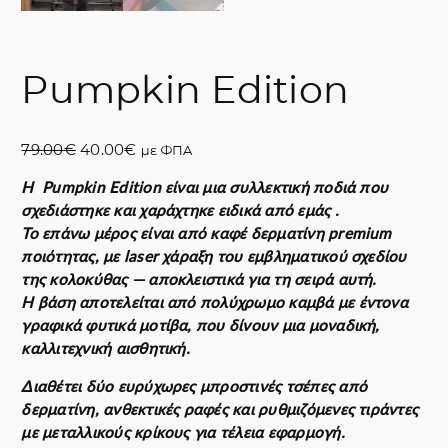
Pumpkin Edition
O
Η
79.00
€
40.00
€
με ΦΠΑ
r
τ
Η Pumpkin Edition είναι μια συλλεκτική ποδιά που
i
ρ
σχεδιάστηκε και χαράχτηκε ειδικά από εμάς .
g
έ
Το επάνω μέρος είναι από καφέ δερματίνη premium
i
χ
ποιότητας, με laser χάραξη του εμβληματικού σχεδίου
n
ο
της κολοκύθας — αποκλειστικά για τη σειρά αυτή.
a
υ
Η βάση αποτελείται από πολύχρωμο καμβά με έντονα
l
σ
γραφικά φυτικά μοτίβα, που δίνουν μια μοναδική,
p
α
καλλιτεχνική αισθητική.
r
τ
i
ι
Διαθέτει δύο ευρύχωρες μπροστινές τσέπες από
c
μ
δερματίνη, ανθεκτικές ραφές και ρυθμιζόμενες τιράντες
e
ή
με μεταλλικούς κρίκους για τέλεια εφαρμογή.
w
ε