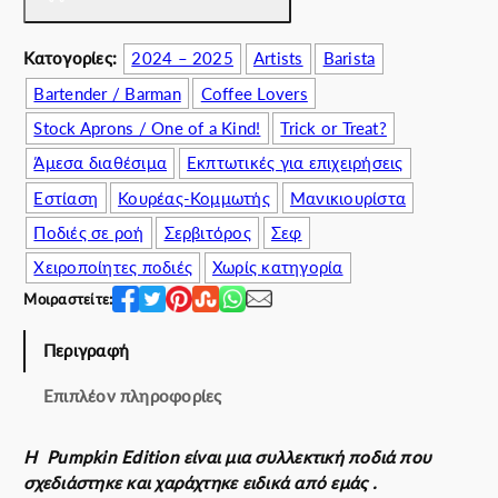
k
i
Κατογορίες:
2024 – 2025
Artists
Barista
n
Bartender / Barman
Coffee Lovers
E
d
Stock Aprons / One of a Kind!
Trick or Treat?
i
Άμεσα διαθέσιμα
Εκπτωτικές για επιχειρήσεις
t
i
Εστίαση
Κουρέας-Κομμωτής
Μανικιουρίστα
o
Ποδιές σε ροή
Σερβιτόρος
Σεφ
n
Χειροποίητες ποδιές
Χωρίς κατηγορία
π
ο
Μοιραστείτε:
σ
Περιγραφή
ό
τ
Επιπλέον πληροφορίες
η
τ
α
Η Pumpkin Edition είναι μια συλλεκτική ποδιά που
σχεδιάστηκε και χαράχτηκε ειδικά από εμάς .