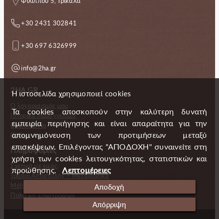
Φιλίππου 5, Τρίκαλα
+30 2431 302841
+30 697 6326999
info@2ha.gr
2HA.GR
Η ιστοσελίδα χρησιμοποιεί cookies
Ο λογαριασμός μου
Τα cookies αποσκοπούν στην καλύτερη δυνατή
Ιστορικό παραγγελιών
εμπειρία περιήγησης και είναι απαραίτητα για την
Επικοινωνία
απομνημόνευση των προτιμήσεων μεταξύ
Gallery
επισκέψεων. Επιλέγοντας "ΑΠΟΔΟΧΗ" συναινείτε στη
Πληροφορίες
χρήση των cookies λειτουγικότητας, στατιστικών και
Σχετικά με εμάς
προώθησης.
Λεπτομέρειες
Τρόποι Αποστολής – Μεταφορικά
Μέθοδοι πληρωμής
Αποδοχή
Πολιτική Επιστροφών
Απόρριψη