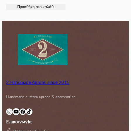
price
τρέχουσα
Προσθήκη στο καλάθι
was:
τιμή
55.00€.
είναι:
50.00€.
2 Handmade Aprons since 2015
Handmade custom aprons & accessories
Instagram
YouTube
Facebook
TikTok
Επικοινωνία