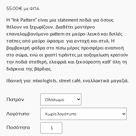
55.00
€
με ΦΠΑ
Η “Ink Pattern” είναι μια statement ποδιά για όσους
θέλουν να ξεχωρίζουν. Διαθέτει μοντέρνο
επαναλαμβανόμενο pattern σε μαύρο-λευκό και διπλές
τσέπες από μαύρο ύφασμα για αντοχή και στυλ. Η
βαμβακερή φόδρα στο πίσω μέρος προσφέρει αναπνοή
στο σώμα, ενώ οι χιαστί τιράντες με αυξομείωση κρατούν
την ποδιά σταθερή, ελαφριά και ξεκούραστη καθ’ όλη τη
διάρκεια της βάρδιας.
Ιδανική για: mixologists, street café, εναλλακτικά μαγαζιά.
Πατρόν
Λογότυπο
I
Ποσότητα
n