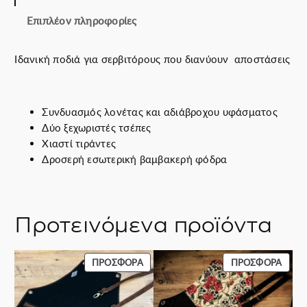
a
ί
Επιπλέον πληροφορίες
s
ν
:
α
Ιδανική ποδιά για σερβιτόρους που διανύουν αποστάσεις
7
ι
0
:
.
5
0
5
Συνδυασμός λονέτας και αδιάβροχου υφάσματος
0
.
Δύο ξεχωριστές τσέπες
€
0
Χιαστί τιράντες
.
0
Δροσερή εσωτερική βαμβακερή φόδρα
€
.
Προτεινόμενα προϊόντα
ΠΡΟΪΌΝ
ΠΡΟΪ
ΠΡΟΣΦΟΡΆ
ΠΡΟΣΦΟΡΆ
ΣΕ
ΣΕ
ΠΡΟΣΦΟΡΆ
ΠΡΟΣ