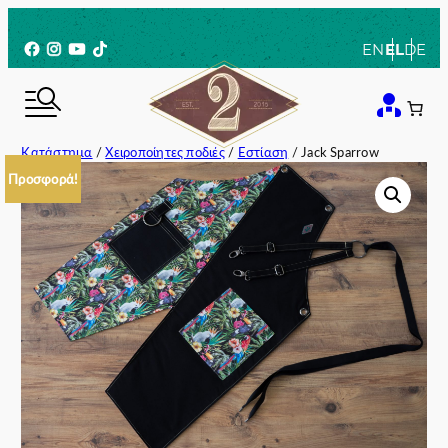
Μετάβαση
στο
Facebook
Instagram
YouTube
TikTok
EN
EL
DE
περιεχόμενο
Κατάστημα
/
Χειροποίητες ποδιές
/
Εστίαση
/ Jack Sparrow
Προσφορά!