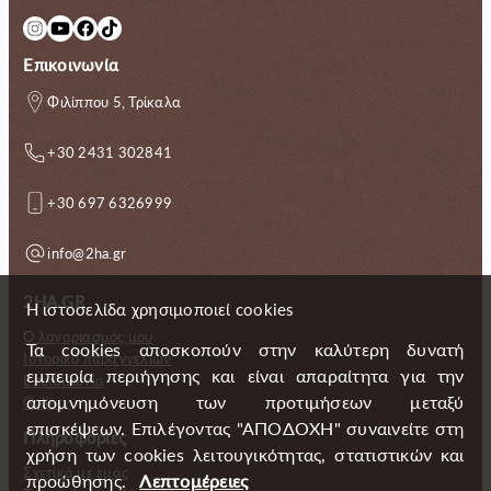
Instagram
YouTube
Facebook
TikTok
Επικοινωνία
Φιλίππου 5, Τρίκαλα
+30 2431 302841
+30 697 6326999
info@2ha.gr
2HA.GR
Η ιστοσελίδα χρησιμοποιεί cookies
Ο λογαριασμός μου
Τα cookies αποσκοπούν στην καλύτερη δυνατή
Ιστορικό παραγγελιών
εμπειρία περιήγησης και είναι απαραίτητα για την
Επικοινωνία
απομνημόνευση των προτιμήσεων μεταξύ
Gallery
επισκέψεων. Επιλέγοντας "ΑΠΟΔΟΧΗ" συναινείτε στη
Πληροφορίες
χρήση των cookies λειτουγικότητας, στατιστικών και
Σχετικά με εμάς
προώθησης.
Λεπτομέρειες