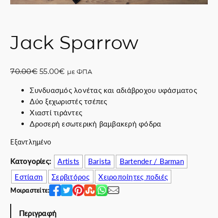
Jack Sparrow
O
Η
70.00
€
55.00
€
με ΦΠΑ
r
τ
Συνδυασμός λονέτας και αδιάβροχου υφάσματος
i
ρ
Δύο ξεχωριστές τσέπες
g
έ
Χιαστί τιράντες
i
χ
Δροσερή εσωτερική βαμβακερή φόδρα
n
ο
a
υ
Εξαντλημένο
l
σ
p
α
Κατογορίες:
Artists
Barista
Bartender / Barman
r
τ
Εστίαση
Σερβιτόρος
Χειροποίητες ποδιές
i
ι
Μοιραστείτε:
c
μ
e
ή
Περιγραφή
w
ε