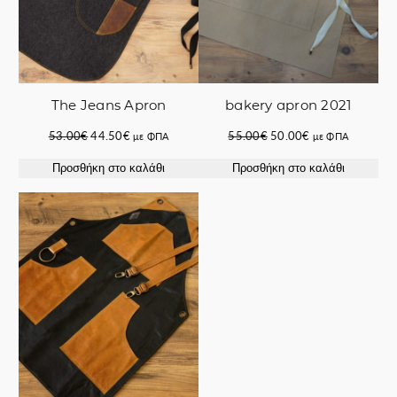
The Jeans Apron
bakery apron 2021
Original
Η
Original
Η
53.00
€
44.50
€
55.00
€
50.00
€
με ΦΠΑ
με ΦΠΑ
price
τρέχουσα
price
τρέχουσα
Προσθήκη στο καλάθι
Προσθήκη στο καλάθι
was:
τιμή
was:
τιμή
53.00€.
είναι:
55.00€.
είναι:
44.50€.
50.00€.