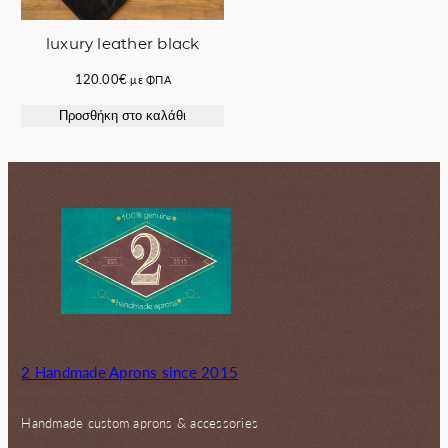
luxury leather black
120.00
€
με ΦΠΑ
Προσθήκη στο καλάθι
2 Handmade Aprons since 2015
Handmade custom aprons & accessories