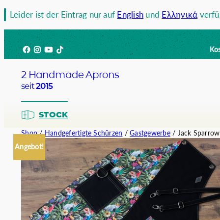
Zum
Leider ist der Eintrag nur auf
English
und
Ελληνικά
verfü
Inhalt
springen
Facebook
Instagram
YouTube
TikTok
Kos
2 Handmade Aprons
seit
2015
STOCK
Shop
/
Handgefertigte Schürzen
/
Gastgewerbe
/ Jack Sparrow
Angebot!
Barista
Bartend
Kellner