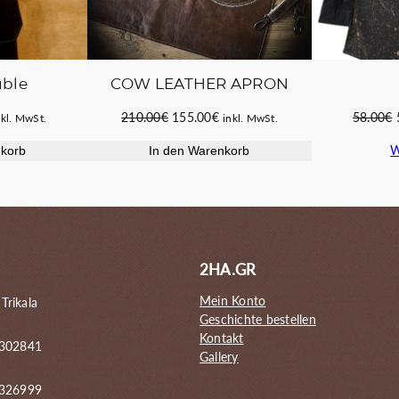
COW LEATHER APRON
ble
Ursprünglicher
Aktueller
licher
tueller
210.00
€
155.00
€
58.00
€
inkl. MwSt.
nkl. MwSt.
Preis
Preis
eis
W
In den Warenkorb
nkorb
war:
ist:
:
210.00€
155.00€.
.40€.
2HA.GR
Mein Konto
 Trikala
Geschichte bestellen
Kontakt
 302841
Gallery
6326999