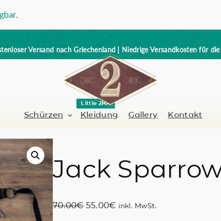
gbar.
tenloser Versand nach Griechenland | Niedrige Versandkosten für di
Little 2HA
Schürzen
Kleidung
Gallery
Kontakt
Jack Sparro
Barbier-Friseur
Volllederschürze
er / Barman
Nagelkünstlerin
Trick or Treat?
U
A
70.00
€
55.00
€
inkl. MwSt.
Handbemalt
r
k