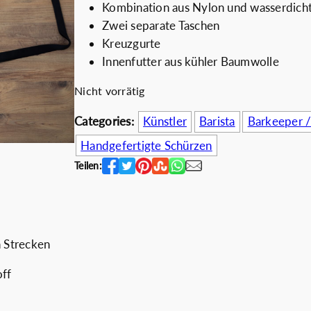
Kombination aus Nylon und wasserdic
s
t
ch
Coffee Lovers
Zwei separate Taschen
p
u
Kreuzgurte
r
e
Rabatt für Unte
Innenfutter aus kühler Baumwolle
ü
l
n
l
Nicht vorrätig
g
e
Categories:
Künstler
Barista
Barkeeper 
l
r
i
P
Handgefertigte Schürzen
c
r
Teilen:
h
e
e
i
r
s
P
i
n Strecken
r
s
e
t
off
i
:
s
5