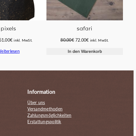
pixels
safari
Ursprünglicher
Aktueller
Ursprünglicher
Aktueller
51.00
€
80.00
€
72.00
€
inkl. MwSt.
inkl. MwSt.
Preis
Preis
Preis
Preis
eiterlesen
In den Warenkorb
war:
ist:
war:
ist:
58.00€
51.00€.
80.00€
72.00€.
Information
Über uns
Versandmethoden
Zahlungsmöglichkeiten
Erstattungspolitik