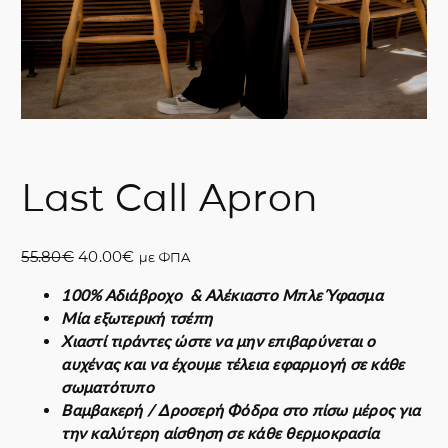
Last Call Apron
O
Η
55.80
€
40.00
€
με ΦΠΑ
r
τ
100% Αδιάβροχο & Αλέκιαστο Μπλε Ύφασμα
i
ρ
Μία εξωτερική τσέπη
g
έ
Χιαστί τιράντες ώστε να μην επιβαρύνεται ο
i
χ
αυχένας και να έχουμε τέλεια εφαρμογή σε κάθε
n
ο
σωματότυπο
a
υ
Βαμβακερή / Δροσερή Φόδρα στο πίσω μέρος για
l
σ
την καλύτερη αίσθηση σε κάθε θερμοκρασία
p
α