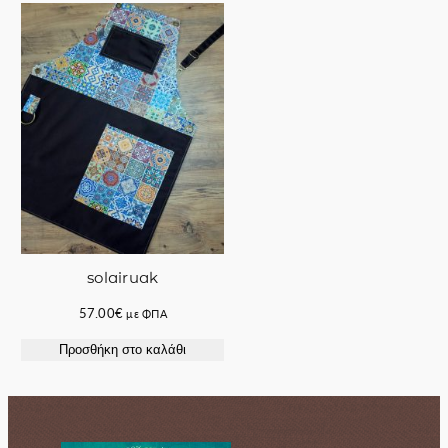
155.00€.
165.00€.
solairuak
57.00
€
με ΦΠΑ
Προσθήκη στο καλάθι