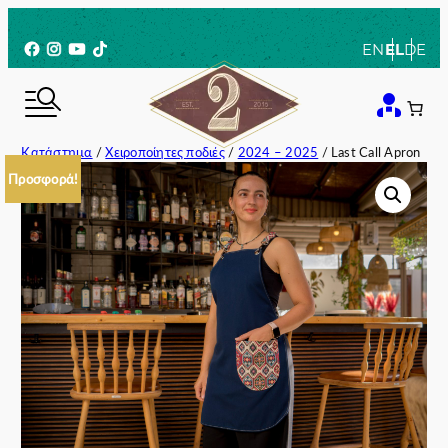
Μετάβαση
στο
Facebook
Instagram
YouTube
TikTok
EN
EL
DE
περιεχόμενο
Κατάστημα
/
Χειροποίητες ποδιές
/
2024 – 2025
/ Last Call Apron
Προσφορά!