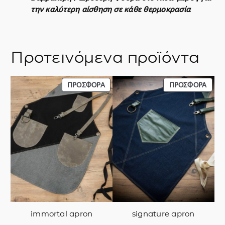
την καλύτερη αίσθηση σε κάθε θερμοκρασία
Προτεινόμενα προϊόντα
ΠΡΟΪΌΝ
ΠΡΟΪ
ΠΡΟΣΦΟΡΆ
ΠΡΟΣΦΟΡΆ
ΣΕ
ΣΕ
ΠΡΟΣΦΟΡΆ
ΠΡΟΣ
immortal apron
signature apron