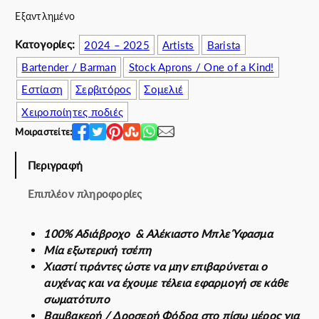
r
τ
Εξαντλημένο
i
ι
c
μ
Κατογορίες:
2024 – 2025
Artists
Barista
e
ή
Bartender / Barman
Stock Aprons / One of a Kind!
w
ε
Εστίαση
Σερβιτόρος
Σομελιέ
a
ί
s
ν
Χειροποίητες ποδιές
:
α
Μοιραστείτε:
5
ι
5
:
Περιγραφή
.
4
8
0
Επιπλέον πληροφορίες
0
.
€
0
100% Αδιάβροχο & Αλέκιαστο Μπλε Ύφασμα
.
0
Μία εξωτερική τσέπη
€
Χιαστί τιράντες ώστε να μην επιβαρύνεται ο
.
αυχένας και να έχουμε τέλεια εφαρμογή σε κάθε
σωματότυπο
Βαμβακερή / Δροσερή Φόδρα στο πίσω μέρος για