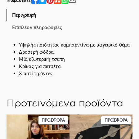
Μοιραστείτε:
e
ή
w
ε
Περιγραφή
a
ί
s
ν
Επιπλέον πληροφορίες
:
α
5
ι
Υψηλής ποιότητας καμπαρντίνα με μαγειρικό θέμα
2
:
Δροσερή φόδρα
.
3
Μία εξωτερική τσέπη
0
0
Κρίκος για πετσέτα
0
.
Χιαστί τιράντες
€
0
.
0
€
.
Προτεινόμενα προϊόντα
ΠΡΟΪΌΝ
ΠΡΟΪ
ΠΡΟΣΦΟΡΆ
ΠΡΟΣΦΟΡΆ
ΣΕ
ΣΕ
ΠΡΟΣΦΟΡΆ
ΠΡΟΣ