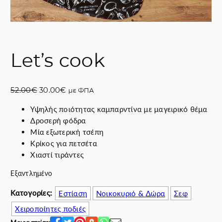
Let’s cook
O
Η
52.00
€
30.00
€
με ΦΠΑ
r
τ
Υψηλής ποιότητας καμπαρντίνα με μαγειρικό θέμα
i
ρ
Δροσερή φόδρα
g
έ
Μία εξωτερική τσέπη
i
χ
Κρίκος για πετσέτα
n
ο
Χιαστί τιράντες
a
υ
l
σ
Εξαντλημένο
p
α
r
τ
Κατογορίες:
Εστίαση
Νοικοκυριό & Δώρα
Σεφ
i
ι
Χειροποίητες ποδιές
c
μ