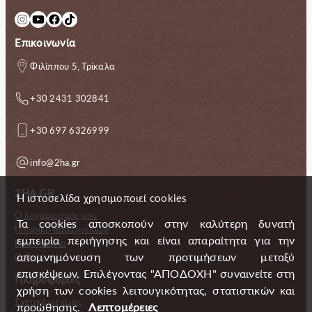
Instagram
YouTube
Facebook
TikTok
Επικοινωνία
Φιλίππου 5, Τρίκαλα
+30 2431 302841
+30 697 6326999
info@2ha.gr
2HA.GR
Η ιστοσελίδα χρησιμοποιεί cookies
Ο λογαριασμός μου
Τα cookies αποσκοπούν στην καλύτερη δυνατή
Ιστορικό παραγγελιών
εμπειρία περιήγησης και είναι απαραίτητα για την
Επικοινωνία
απομνημόνευση των προτιμήσεων μεταξύ
Gallery
επισκέψεων. Επιλέγοντας "ΑΠΟΔΟΧΗ" συναινείτε στη
Πληροφορίες
χρήση των cookies λειτουγικότητας, στατιστικών και
Σχετικά με εμάς
προώθησης.
Λεπτομέρειες