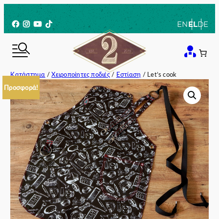
Μετάβαση
στο
Facebook
Instagram
YouTube
TikTok
EN
EL
DE
περιεχόμενο
Κατάστημα
/
Χειροποίητες ποδιές
/
Εστίαση
/ Let’s cook
Προσφορά!