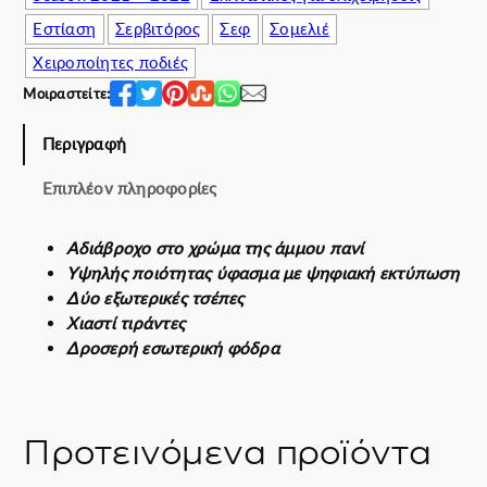
c
μ
Εστίαση
Σερβιτόρος
Σεφ
Σομελιέ
e
ή
w
ε
Χειροποίητες ποδιές
a
ί
Μοιραστείτε:
s
ν
:
α
Περιγραφή
8
ι
0
:
Επιπλέον πληροφορίες
.
6
0
2
Αδιάβροχο στο χρώμα της άμμου πανί
0
.
Υψηλής ποιότητας ύφασμα με ψηφιακή εκτύπωση
€
0
Δύο εξωτερικές τσέπες
.
0
Χιαστί τιράντες
€
Δροσερή εσωτερική φόδρα
.
Προτεινόμενα προϊόντα