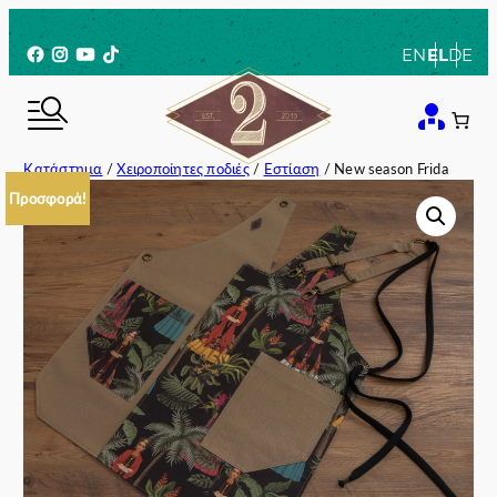
Μετάβαση
στο
Facebook
Instagram
YouTube
TikTok
EN
EL
DE
περιεχόμενο
Κατάστημα
/
Χειροποίητες ποδιές
/
Εστίαση
/ New season Frida
Προσφορά!