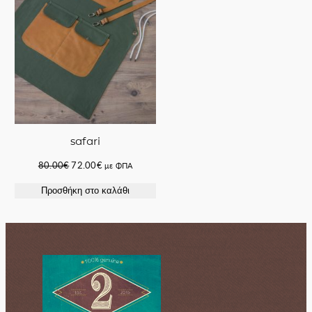
safari
Original
Η
80.00
€
72.00
€
με ΦΠΑ
price
τρέχουσα
Προσθήκη στο καλάθι
was:
τιμή
80.00€.
είναι:
72.00€.