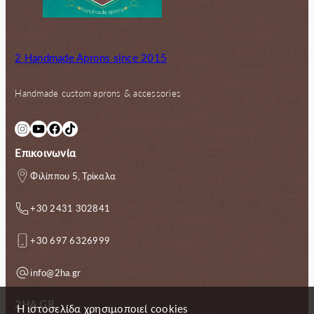
2 Handmade Aprons since 2015
Handmade custom aprons & accessories
Instagram
YouTube
Facebook
TikTok
Επικοινωνία
Φιλίππου 5, Τρίκαλα
+30 2431 302841
+30 697 6326999
info@2ha.gr
2HA.GR
Η ιστοσελίδα χρησιμοποιεί cookies