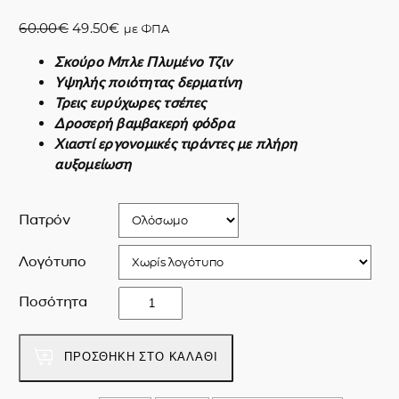
O
Η
60.00
€
49.50
€
με ΦΠΑ
r
τ
Σκούρο Μπλε Πλυμένο Τζιν
i
ρ
Υψηλής ποιότητας δερματίνη
g
έ
Τρεις ευρύχωρες τσέπες
i
χ
Δροσερή βαμβακερή φόδρα
n
ο
Χιαστί εργονομικές τιράντες με πλήρη
a
υ
αυξομείωση
l
σ
p
α
r
τ
Πατρόν
i
ι
c
μ
Λογότυπο
e
ή
w
ε
n
Ποσότητα
a
ί
i
s
ν
c
:
α
e
ΠΡΟΣΘΉΚΗ ΣΤΟ ΚΑΛΆΘΙ
6
ι
&
0
:
e