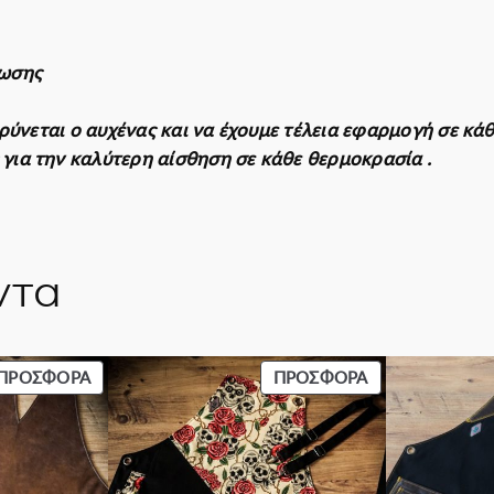
ο
0
.
σ
€
0
ό
.
0
πωσης
τ
€
η
.
αρύνεται ο αυχένας και να έχουμε τέλεια εφαρμογή σε κ
τ
για την καλύτερη αίσθηση σε κάθε θερμοκρασία .
α
ντα
ΠΡΟΪΌΝ
ΠΡΟΪΌΝ
ΠΡΟΣΦΟΡΆ
ΠΡΟΣΦΟΡΆ
ΣΕ
ΣΕ
ΠΡΟΣΦΟΡΆ
ΠΡΟΣΦΟΡΆ