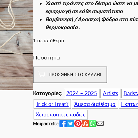
Χιαστί τιράντες στο δέσιμο ώστε να μ
i
χ
Εκπτωτικές για ε
εφαρμογή σε κάθε σωματότυπο
n
ο
Βαμβακερή / Δροσερή Φόδρα στο πίσω
a
υ
θερμοκρασία .
l
σ
p
α
1 σε απόθεμα
r
τ
i
ι
Ποσότητα
P
c
μ
o
e
ή
ΠΡΟΣΘΉΚΗ ΣΤΟ ΚΑΛΆΘΙ
i
w
ε
s
a
ί
Κατογορίες:
2024 – 2025
Artists
Barist
e
s
ν
R
:
α
Trick or Treat?
Άμεσα διαθέσιμα
Εκπτωτ
o
7
ι
Χειροποίητες ποδιές
s
8
:
Μοιραστείτε:
a
.
6
π
0
2