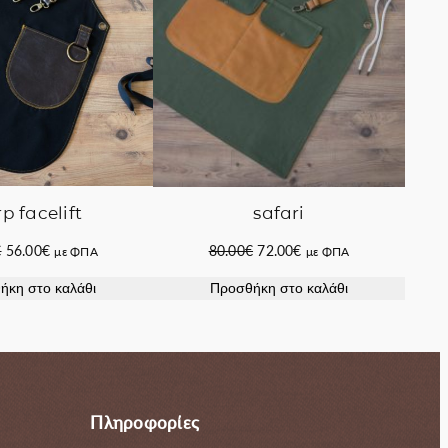
p facelift
safari
Original
Η
Original
Η
€
56.00
€
80.00
€
72.00
€
με ΦΠΑ
με ΦΠΑ
price
τρέχουσα
price
τρέχουσα
ήκη στο καλάθι
Προσθήκη στο καλάθι
was:
τιμή
was:
τιμή
72.00€.
είναι:
80.00€.
είναι:
56.00€.
72.00€.
Πληροφορίες