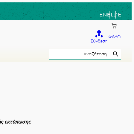
EN
EL
DE
Καλάθι
Σύνδεση
Search Button
Search
for:
το χέρι
ής εκτύπωσης