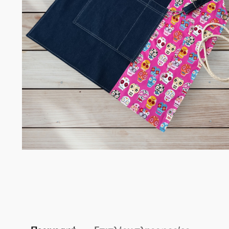
Σομελιέ