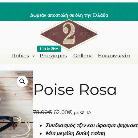
Δωρεάν αποστολή σε όλη την Ελλάδα
Little 2HA
Ποδιές
Ρουχισμός
Gallery
Επικοινωνία
Poise Rosa
Κουρέας-Κομμωτής
Γνήσιο δέρμα
 / Barman
Μανικιουρίστα
Trick or Treat?
O
Η
78.00
€
62.00
€
με ΦΠΑ
ς
Ζωγραφισμένα σ
r
τ
Συνδυασμός τζιν και ύφασμα ψηφιακ
i
ρ
Coffee Lovers
Μία μεγάλη διπλή τσέπη
g
έ