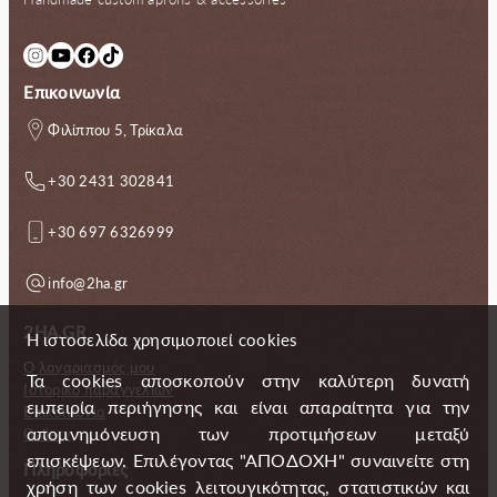
Instagram
YouTube
Facebook
TikTok
Επικοινωνία
Φιλίππου 5, Τρίκαλα
+30 2431 302841
+30 697 6326999
info@2ha.gr
2HA.GR
Η ιστοσελίδα χρησιμοποιεί cookies
Ο λογαριασμός μου
Τα cookies αποσκοπούν στην καλύτερη δυνατή
Ιστορικό παραγγελιών
εμπειρία περιήγησης και είναι απαραίτητα για την
Επικοινωνία
απομνημόνευση των προτιμήσεων μεταξύ
Gallery
επισκέψεων. Επιλέγοντας "ΑΠΟΔΟΧΗ" συναινείτε στη
Πληροφορίες
χρήση των cookies λειτουγικότητας, στατιστικών και