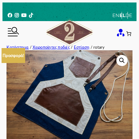
Μετάβαση
στο
Facebook
Instagram
YouTube
TikTok
EN
EL
DE
περιεχόμενο
Κατάστημα
/
Χειροποίητες ποδιές
/
Εστίαση
/ rotary
Προσφορά!