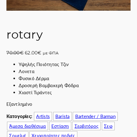
rotary
O
Η
70.00
€
62.00
€
με ΦΠΑ
r
τ
Υψηλής Ποιότητας Τζιν
i
ρ
Λονετα
g
έ
Φυσικό Δέρμα
i
χ
Δροσερή Βαμβακερή Φόδρα
n
ο
Χιαστί Τιράντες
a
υ
l
σ
Εξαντλημένο
p
α
r
τ
Κατογορίες:
Artists
Barista
Bartender / Barman
i
ι
Άμεσα διαθέσιμα
Εστίαση
Σερβιτόρος
Σεφ
c
μ
Σομελιέ
Χειροποίητες ποδιές
e
ή