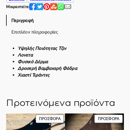
w
ε
Μοιραστείτε:
a
ί
s
ν
Περιγραφή
:
α
Επιπλέον πληροφορίες
7
ι
0
:
.
6
Υψηλής Ποιότητας Τζιν
0
2
Λονετα
0
.
Φυσικό Δέρμα
€
0
Δροσερή Βαμβακερή Φόδρα
.
0
Χιαστί Τιράντες
€
.
Προτεινόμενα προϊόντα
ΠΡΟΪΌΝ
ΠΡΟΪ
ΠΡΟΣΦΟΡΆ
ΠΡΟΣΦΟΡΆ
ΣΕ
ΣΕ