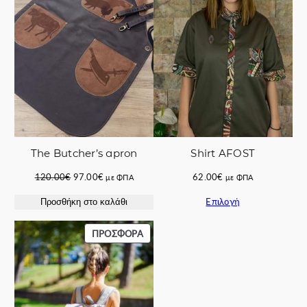
ΠΡΟΣΦΟΡΆ
The Butcher’s apron
Shirt AFOST
Original
Η
120.00
€
97.00
€
62.00
€
με ΦΠΑ
με ΦΠΑ
price
τρέχουσα
Επιλογή
Προσθήκη στο καλάθι
was:
τιμή
120.00€.
είναι:
97.00€.
ΠΡΟΪΌΝ
ΠΡΟΣΦΟΡΆ
ΣΕ
ΠΡΟΣΦΟΡΆ