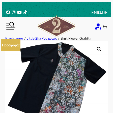
Μετάβαση
στο
Facebook
Instagram
YouTube
TikTok
EN
EL
DE
περιεχόμενο
Κατάστημα
/
Little 2ha Ρουχισμός
/ Shirt Flower Grafitti
Προσφορά!