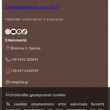
2 Handmade Aprons since 2015
Handmade custom aprons & accessories
Instagram
YouTube
Facebook
TikTok
Επικοινωνία
Φιλίππου 5, Τρίκαλα
+30 2431 302841
+30 697 6326999
info@2ha.gr
2HA.GR
Η ιστοσελίδα χρησιμοποιεί cookies
Ο λογαριασμός μου
Τα cookies αποσκοπούν στην καλύτερη δυνατή
Ιστορικό παραγγελιών
εμπειρία περιήγησης και είναι απαραίτητα για την