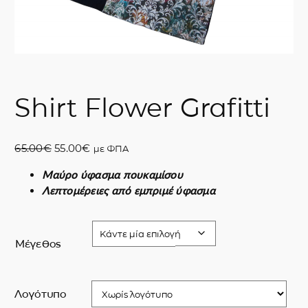
Shirt Flower Grafitti
O
Η
65.00
€
55.00
€
με ΦΠΑ
r
τ
Μαύρο ύφασμα πουκαμίσου
i
ρ
Λεπτομέρειες από εμπριμέ
ύφασμα
g
έ
i
χ
n
ο
a
υ
Μέγεθος
l
σ
p
α
r
τ
Λογότυπο
i
ι