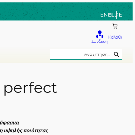
EN
EL
DE
Καλάθι
Σύνδεση
Search Button
Search
for:
 perfect
το χέρι
ο ύφασμα
νη υψηλής ποιότητας