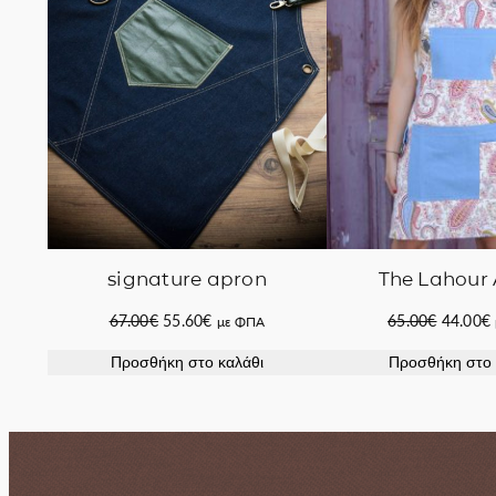
signature apron
The Lahour
Original
Η
Original
67.00
€
55.60
€
65.00
€
44.00
€
με ΦΠΑ
price
τρέχουσα
price
Προσθήκη στο καλάθι
Προσθήκη στο 
was:
τιμή
was:
67.00€.
είναι:
65.00€.
ε
55.60€.