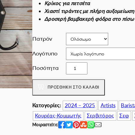
Κρίκος για πετσέτα
i
χ
Εκπτωτικές για ε
Χιαστί τιράντες με πλήρη αυξομείωση
n
ο
Δροσερή βαμβακερή φόδρα στο πίσω
a
υ
l
σ
p
α
Πατρόν
r
τ
i
ι
Λογότυπο
c
μ
S
Ποσότητα
e
ή
o
w
ε
s
a
ί
ΠΡΟΣΘΉΚΗ ΣΤΟ ΚΑΛΆΘΙ
i
s
ν
m
:
α
p
Κατογορίες:
2024 – 2025
Artists
Barist
6
ι
l
0
:
Κουρέας-Κομμωτής
Σερβιτόρος
Σεφ
e
.
4
Μοιραστείτε:
,
0
9