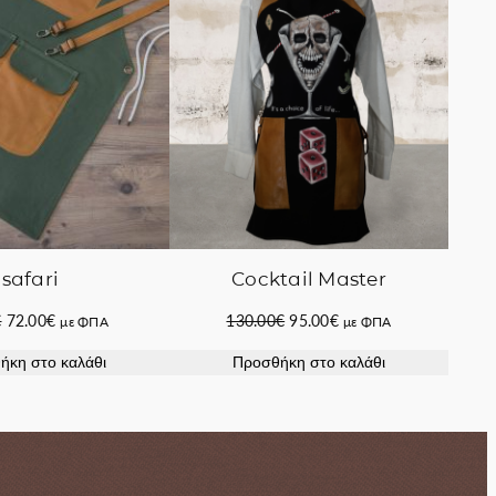
safari
Cocktail Master
Original
Η
Original
Η
€
72.00
€
130.00
€
95.00
€
με ΦΠΑ
με ΦΠΑ
price
τρέχουσα
price
τρέχουσα
ήκη στο καλάθι
Προσθήκη στο καλάθι
was:
τιμή
was:
τιμή
80.00€.
είναι:
130.00€.
είναι:
72.00€.
95.00€.