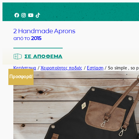
Μετάβαση
Facebook
Instagram
YouTube
TikTok
στο
περιεχόμενο
2 Handmade Aprons
από το
2015
ΣΕ ΑΠΌΘΕΜΑ
Κατάστημα
/
Χειροποίητες ποδιές
/
Εστίαση
/ So simple , so p
Προσφορά!
Barista
Bartender
Σερβιτόρο
Σεφ