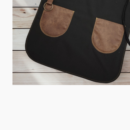
Σομελιέ