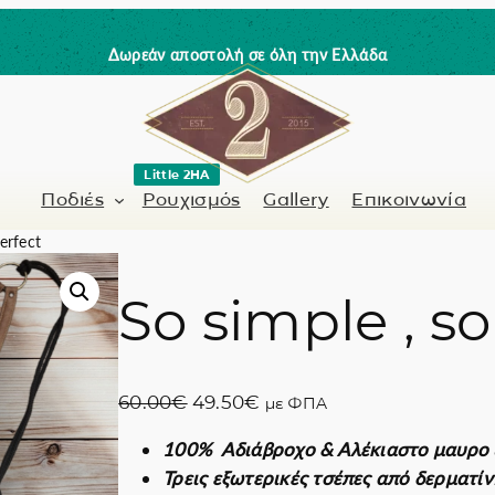
Δωρεάν αποστολή σε όλη την Ελλάδα
Little 2HA
Ποδιές
Ρουχισμός
Gallery
Επικοινωνία
erfect
So simple , so
Κουρέας-Κομμωτής
Γνήσιο δέρμα
 / Barman
Μανικιουρίστα
Trick or Treat?
O
Η
60.00
€
49.50
€
με ΦΠΑ
ς
Ζωγραφισμένα σ
r
τ
100% Αδιάβροχο & Αλέκιαστο μαυρ
i
ρ
Coffee Lovers
Τρεις εξωτερικές τσέπες από δερματί
g
έ