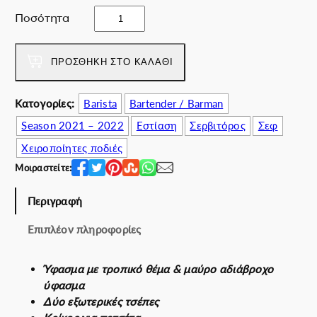
a
ί
S
Ποσότητα
s
ν
u
:
α
m
6
ι
m
ΠΡΟΣΘΉΚΗ ΣΤΟ ΚΑΛΆΘΙ
0
:
e
.
5
r
Κατογορίες:
Barista
Bartender / Barman
0
2
2
0
.
Season 2021 – 2022
Εστίαση
Σερβιτόρος
Σεφ
k
€
0
2
Χειροποίητες ποδιές
.
0
2
Μοιραστείτε:
€
b
.
π
Περιγραφή
ο
σ
Επιπλέον πληροφορίες
ό
τ
Ύφασμα με τροπικό θέμα & μαύρο αδιάβροχο
η
ύφασμα
τ
Δύο εξωτερικές τσέπες
α