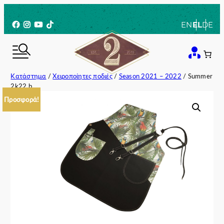
Μετάβαση
στο
Facebook
Instagram
YouTube
TikTok
EN
EL
DE
περιεχόμενο
Κατάστημα
/
Χειροποίητες ποδιές
/
Season 2021 – 2022
/ Summer
2k22 b
Προσφορά!