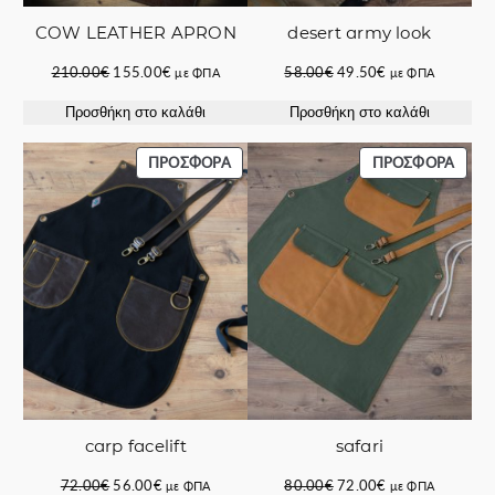
COW LEATHER APRON
desert army look
Original
Η
Original
Η
210.00
€
155.00
€
58.00
€
49.50
€
με ΦΠΑ
με ΦΠΑ
price
τρέχουσα
price
τρέχουσα
Προσθήκη στο καλάθι
Προσθήκη στο καλάθι
was:
τιμή
was:
τιμή
210.00€.
είναι:
58.00€.
είναι:
155.00€.
49.50€.
ΠΡΟΪΌΝ
ΠΡΟΪ
ΠΡΟΣΦΟΡΆ
ΠΡΟΣΦΟΡΆ
ΣΕ
ΣΕ
ΠΡΟΣΦΟΡΆ
ΠΡΟΣ
carp facelift
safari
Original
Η
Original
Η
72.00
€
56.00
€
80.00
€
72.00
€
με ΦΠΑ
με ΦΠΑ