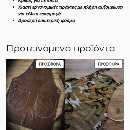
Κρίκος για πετσέτα
Χιαστί εργονομικές τιράντες με πλήρη αυξομείωση
για τέλεια εφαρμογή
Δροσερή εσωτερική φόδρα
Προτεινόμενα προϊόντα
ΠΡΟΪΌΝ
ΠΡΟΪ
ΠΡΟΣΦΟΡΆ
ΠΡΟΣΦΟΡΆ
ΣΕ
ΣΕ
ΠΡΟΣΦΟΡΆ
ΠΡΟΣ