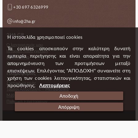
+30 697 6326999
info@2ha.gr
2HA.GR
Η ιστοσελίδα χρησιμοποιεί cookies
Ο λογαριασμός μου
Τα cookies αποσκοπούν στην καλύτερη δυνατή
Ιστορικό παραγγελιών
εμπειρία περιήγησης και είναι απαραίτητα για την
Επικοινωνία
απομνημόνευση των προτιμήσεων μεταξύ
Gallery
επισκέψεων. Επιλέγοντας "ΑΠΟΔΟΧΗ" συναινείτε στη
Πληροφορίες
χρήση των cookies λειτουγικότητας, στατιστικών και
Σχετικά με εμάς
προώθησης.
Λεπτομέρειες
Τρόποι Αποστολής – Μεταφορικά
Μέθοδοι πληρωμής
Αποδοχή
Πολιτική Επιστροφών
Απόρριψη
Copyright (c) 2024 2 Handmade Aprons
Cookies
Ταυτότητα
Πολιτική απορρήτου