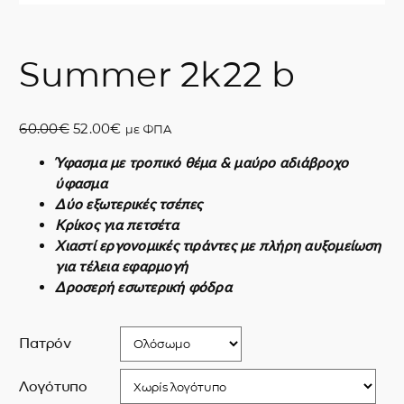
Summer 2k22 b
O
Η
60.00
€
52.00
€
με ΦΠΑ
r
τ
Ύφασμα με τροπικό θέμα & μαύρο αδιάβροχο
i
ρ
ύφασμα
g
έ
Δύο εξωτερικές τσέπες
i
χ
Κρίκος για πετσέτα
n
ο
Χιαστί εργονομικές τιράντες με πλήρη αυξομείωση
a
υ
για τέλεια εφαρμογή
l
σ
Δροσερή εσωτερική φόδρα
p
α
r
τ
i
ι
Πατρόν
c
μ
e
ή
Λογότυπο
w
ε