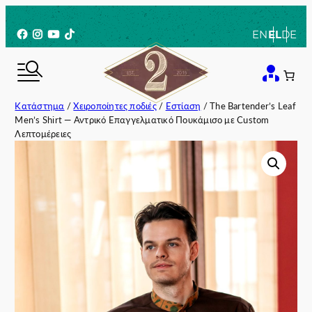
Μετάβαση
στο
Facebook
Instagram
YouTube
TikTok
EN
EL
DE
περιεχόμενο
Κατάστημα
/
Χειροποίητες ποδιές
/
Εστίαση
/ The Bartender’s Leaf
Men’s Shirt — Αντρικό Επαγγελματικό Πουκάμισο με Custom
Λεπτομέρειες