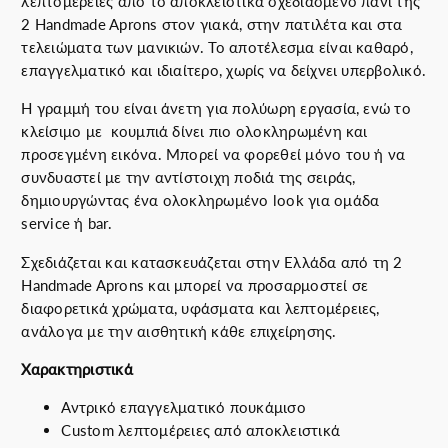
λεπτομέρειες από το αποκλειστικά σχεδιασμένο πανί της
s
2 Handmade Aprons στον γιακά, στην πατιλέτα και στα
S
τελειώματα των μανικιών. Το αποτέλεσμα είναι καθαρό,
h
επαγγελματικό και ιδιαίτερο, χωρίς να δείχνει υπερβολικό.
i
r
Η γραμμή του είναι άνετη για πολύωρη εργασία, ενώ το
t
κλείσιμο με κουμπιά δίνει πιο ολοκληρωμένη και
—
προσεγμένη εικόνα. Μπορεί να φορεθεί μόνο του ή να
Α
συνδυαστεί με την αντίστοιχη ποδιά της σειράς,
ν
δημιουργώντας ένα ολοκληρωμένο look για ομάδα
τ
service ή bar.
ρ
Σχεδιάζεται και κατασκευάζεται στην Ελλάδα από τη 2
ι
Handmade Aprons και μπορεί να προσαρμοστεί σε
κ
διαφορετικά χρώματα, υφάσματα και λεπτομέρειες,
ό
ανάλογα με την αισθητική κάθε επιχείρησης.
Ε
π
Χαρακτηριστικά
α
γ
Αντρικό επαγγελματικό πουκάμισο
γ
Custom λεπτομέρειες από αποκλειστικά