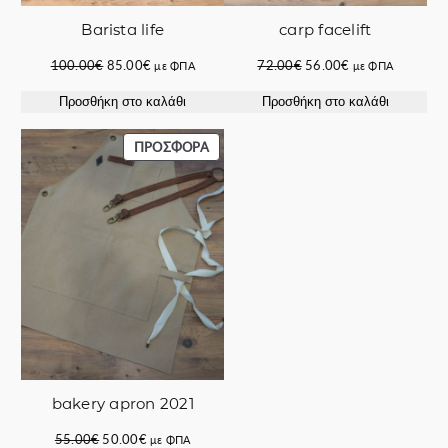
σ
ό
Barista life
carp facelift
τ
Original
Η
Original
Η
100.00
€
85.00
€
72.00
€
56.00
€
με ΦΠΑ
με ΦΠΑ
η
price
τρέχουσα
price
τρέχουσα
τ
Προσθήκη στο καλάθι
Προσθήκη στο καλάθι
was:
τιμή
was:
τιμή
α
100.00€.
είναι:
72.00€.
είναι:
85.00€.
56.00€.
ΠΡΟΪΌΝ
ΠΡΟΣΦΟΡΆ
ΣΕ
ΠΡΟΣΦΟΡΆ
bakery apron 2021
Original
Η
55.00
€
50.00
€
με ΦΠΑ