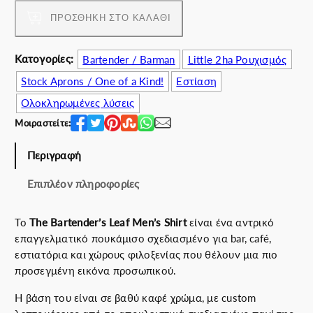
e
B
ΠΡΟΣΘΉΚΗ ΣΤΟ ΚΑΛΆΘΙ
a
r
Κατογορίες:
Bartender / Barman
Little 2ha Ρουχισμός
t
Stock Aprons / One of a Kind!
Εστίαση
e
n
Ολοκληρωμένες λύσεις
d
Μοιραστείτε:
e
r
Περιγραφή
’
s
Επιπλέον πληροφορίες
L
e
Το
The Bartender’s Leaf Men’s Shirt
είναι ένα αντρικό
a
επαγγελματικό πουκάμισο σχεδιασμένο για bar, café,
f
εστιατόρια και χώρους φιλοξενίας που θέλουν μια πιο
M
προσεγμένη εικόνα προσωπικού.
e
n
Η βάση του είναι σε βαθύ καφέ χρώμα, με custom
’