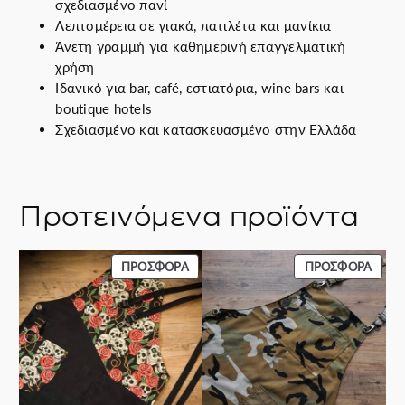
ε
σχεδιασμένο πανί
λ
Λεπτομέρεια σε γιακά, πατιλέτα και μανίκια
μ
Άνετη γραμμή για καθημερινή επαγγελματική
α
χρήση
τ
Ιδανικό για bar, café, εστιατόρια, wine bars και
ι
boutique hotels
κ
Σχεδιασμένο και κατασκευασμένο στην Ελλάδα
ό
Π
ο
Προτεινόμενα προϊόντα
υ
κ
ά
ΠΡΟΪΌΝ
ΠΡΟΪ
ΠΡΟΣΦΟΡΆ
ΠΡΟΣΦΟΡΆ
μ
ΣΕ
ΣΕ
ι
ΠΡΟΣΦΟΡΆ
ΠΡΟΣ
σ
ο
μ
ε
C