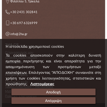
Φιλίππου 5, Τρίκαλα
+30 2431 302841
+30 697 6326999
info@2ha.gr
2HA.GR
Η ιστοσελίδα χρησιμοποιεί cookies
Ο λογαριασμός μου
Τα cookies αποσκοπούν στην καλύτερη δυνατή
Ιστορικό παραγγελιών
εμπειρία περιήγησης και είναι απαραίτητα για την
Επικοινωνία
απομνημόνευση των προτιμήσεων μεταξύ
Gallery
επισκέψεων. Επιλέγοντας "ΑΠΟΔΟΧΗ" συναινείτε στη
Πληροφορίες
χρήση των cookies λειτουγικότητας, στατιστικών και
Σχετικά με εμάς
προώθησης.
Λεπτομέρειες
Τρόποι Αποστολής – Μεταφορικά
Μέθοδοι πληρωμής
Αποδοχή
Πολιτική Επιστροφών
Απόρριψη