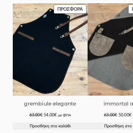
ΠΡΟΪΌΝ
ΠΡΟΣΦΟΡΆ
ΣΕ
ΠΡΟΣΦΟΡΆ
grembiule elegante
immortal 
Original
Η
Original
63.00
€
54.00
€
63.00
€
50.00
€
με ΦΠΑ
price
τρέχουσα
price
Προσθήκη στο καλάθι
Προσθήκη στο 
was:
τιμή
was: