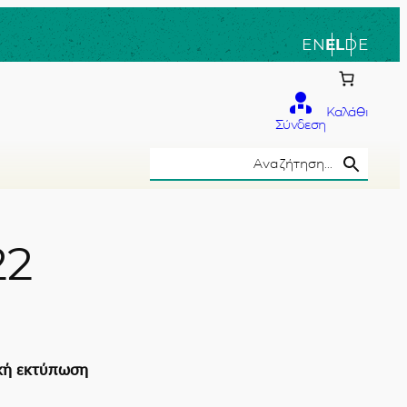
EN
EL
DE
Καλάθι
Σύνδεση
Search Button
Search
for:
22
το χέρι
κή εκτύπωση
ν