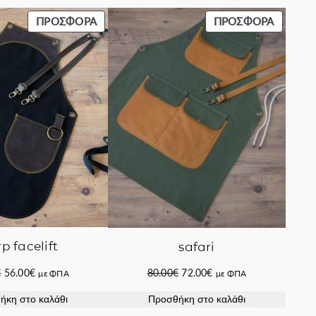
ΠΡΟΪΌΝ
ΠΡΟΪΌ
ΠΡΟΣΦΟΡΆ
ΠΡΟΣΦΟΡΆ
ΣΕ
ΣΕ
ΠΡΟΣΦΟΡΆ
ΠΡΟΣΦ
p facelift
safari
Original
Η
Original
Η
€
56.00
€
80.00
€
72.00
€
με ΦΠΑ
με ΦΠΑ
price
τρέχουσα
price
τρέχουσα
ήκη στο καλάθι
Προσθήκη στο καλάθι
was:
τιμή
was:
τιμή