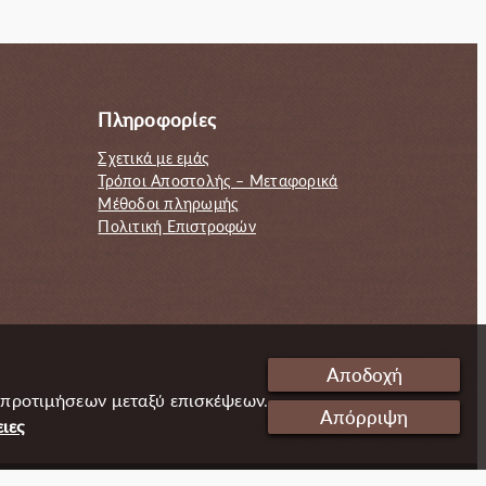
72.00€.
είναι:
80.00€.
είναι:
56.00€.
72.00€.
Πληροφορίες
Σχετικά με εμάς
Τρόποι Αποστολής – Μεταφορικά
Μέθοδοι πληρωμής
Πολιτική Επιστροφών
Αποδοχή
 προτιμήσεων μεταξύ επισκέψεων.
Απόρριψη
ιες