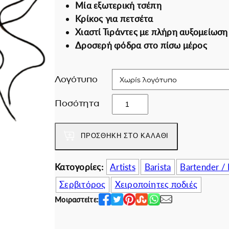
Μία εξωτερική τσέπη
i
χ
Εκπτωτικές για ε
Κρίκος για πετσέτα
n
ο
Χιαστί Τιράντες με πλήρη αυξομείωση
a
υ
Δροσερή φόδρα στο πίσω μέρος
l
σ
p
α
r
τ
Λογότυπο
i
ι
T
c
μ
Ποσότητα
h
e
ή
e
w
ε
ΠΡΟΣΘΉΚΗ ΣΤΟ ΚΑΛΆΘΙ
e
a
ί
a
s
ν
r
Κατογορίες:
Artists
Barista
Bartender /
:
α
t
6
ι
Σερβιτόρος
Χειροποίητες ποδιές
h
2
:
Μοιραστείτε:
2
.
5
0
0
2