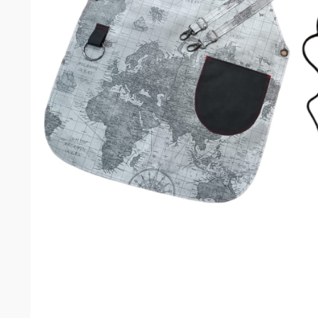
Σομελιέ