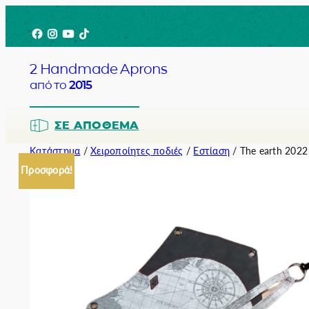
Μετάβαση
Facebook
Instagram
YouTube
TikTok
στο
περιεχόμενο
2 Handmade Aprons
από το
2015
ΣΕ ΑΠΌΘΕΜΑ
Κατάστημα
/
Χειροποίητες ποδιές
/
Εστίαση
/ The earth 2022
Προσφορά!
Barista
Bartender
Σερβιτόρο
Σεφ