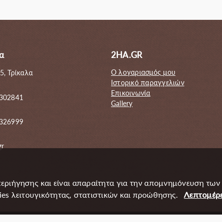
ίναι:
100.00€.
είναι:
50.00€.
85.00€.
α
2HA.GR
Ο λογαριασμός μου
5, Τρίκαλα
Ιστορικό παραγγελιών
Επικοινωνία
 302841
Gallery
6326999
gr
περιήγησης και είναι απαραίτητα για την απομνημόνευση των
s λειτουγικότητας, στατιστικών και προώθησης.
Λεπτομέρε