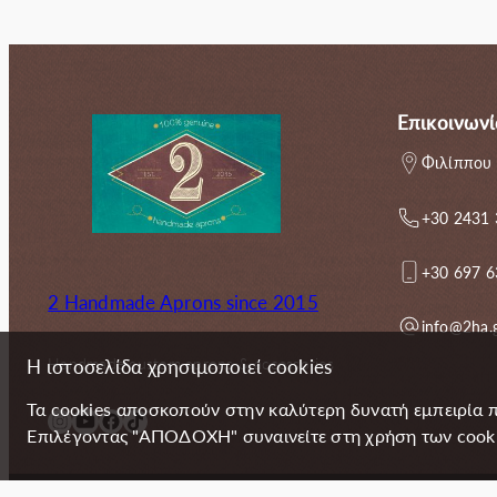
63.00€.
είναι:
63.00€.
ε
54.00€.
Επικοινωνί
Φιλίππου 
+30 2431
+30 697 
2 Handmade Aprons since 2015
info@2ha.
Handmade custom aprons & accessories
Η ιστοσελίδα χρησιμοποιεί cookies
Τα cookies αποσκοπούν στην καλύτερη δυνατή εμπειρία 
Instagram
YouTube
Facebook
TikTok
Επιλέγοντας "ΑΠΟΔΟΧΗ" συναινείτε στη χρήση των cookie