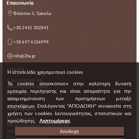
Επικοινωνία
Φιλίππου 5, Τρίκαλα
+30 2431 302841
+30 697 6326999
info@2ha.gr
2HA.GR
Η ιστοσελίδα χρησιμοποιεί cookies
Ο λογαριασμός μου
Τα cookies αποσκοπούν στην καλύτερη δυνατή
Ιστορικό παραγγελιών
εμπειρία περιήγησης και είναι απαραίτητα για την
Επικοινωνία
απομνημόνευση των προτιμήσεων μεταξύ
Gallery
επισκέψεων. Επιλέγοντας "ΑΠΟΔΟΧΗ" συναινείτε στη
Πληροφορίες
χρήση των cookies λειτουγικότητας, στατιστικών και
Σχετικά με εμάς
προώθησης.
Λεπτομέρειες
Τρόποι Αποστολής – Μεταφορικά
Μέθοδοι πληρωμής
Αποδοχή
Πολιτική Επιστροφών