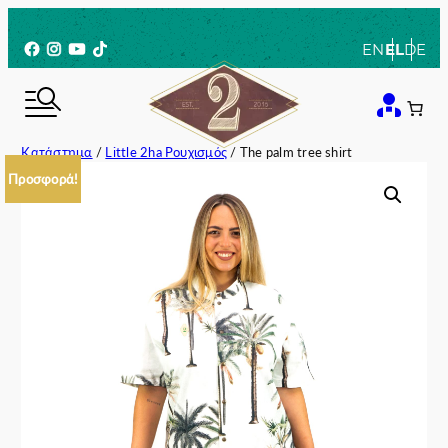
Μετάβαση
στο
Facebook
Instagram
YouTube
TikTok
EN
EL
DE
περιεχόμενο
Κατάστημα
/
Little 2ha Ρουχισμός
/ The palm tree shirt
Προσφορά!