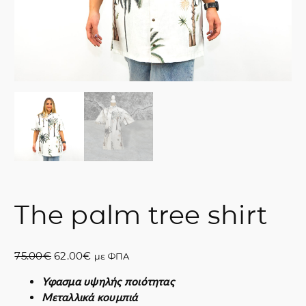
The palm tree shirt
O
Η
75.00
€
62.00
€
με ΦΠΑ
r
τ
Υφασμα υψηλής ποιότητας
i
ρ
Μεταλλικά κουμπιά
g
έ