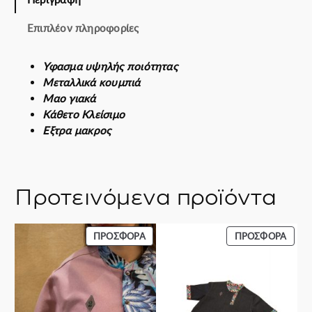
e
.
0
e
€
Επιπλέον πληροφορίες
s
.
h
Υφασμα υψηλής ποιότητας
i
Μεταλλικά κουμπιά
r
Μαο γιακά
t
Κάθετο Κλείσιμο
π
Eξτρα μακρος
ο
σ
ό
τ
Προτεινόμενα προϊόντα
η
τ
α
ΠΡΟΪΌΝ
ΠΡΟΪ
ΠΡΟΣΦΟΡΆ
ΠΡΟΣΦΟΡΆ
ΣΕ
ΣΕ
ΠΡΟΣΦΟΡΆ
ΠΡΟΣ