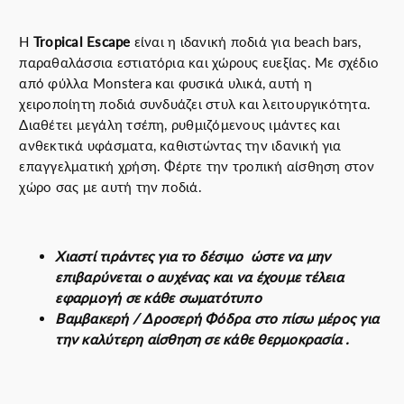
π
ο
Η
Tropical Escape
είναι η ιδανική ποδιά για beach bars,
σ
παραθαλάσσια εστιατόρια και χώρους ευεξίας. Με σχέδιο
ό
από φύλλα Monstera και φυσικά υλικά, αυτή η
τ
χειροποίητη ποδιά συνδυάζει στυλ και λειτουργικότητα.
η
Διαθέτει μεγάλη τσέπη, ρυθμιζόμενους ιμάντες και
τ
ανθεκτικά υφάσματα, καθιστώντας την ιδανική για
α
επαγγελματική χρήση. Φέρτε την τροπική αίσθηση στον
χώρο σας με αυτή την ποδιά.
Χιαστί τιράντες για το δέσιμο ώστε να μην
επιβαρύνεται ο αυχένας και να έχουμε τέλεια
εφαρμογή σε κάθε σωματότυπο
Βαμβακερή / Δροσερή Φόδρα στο πίσω μέρος για
την καλύτερη αίσθηση σε κάθε θερμοκρασία .