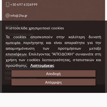
+30 697 6326999
info@2ha.gr
2HA.GR
Η ιστοσελίδα χρησιμοποιεί cookies
Ο λογαριασμός μου
Τα cookies αποσκοπούν στην καλύτερη δυνατή
Ιστορικό παραγγελιών
εμπειρία περιήγησης και είναι απαραίτητα για την
Επικοινωνία
απομνημόνευση των προτιμήσεων μεταξύ
Gallery
επισκέψεων. Επιλέγοντας "ΑΠΟΔΟΧΗ" συναινείτε στη
Πληροφορίες
χρήση των cookies λειτουγικότητας, στατιστικών και
Σχετικά με εμάς
προώθησης.
Λεπτομέρειες
Τρόποι Αποστολής – Μεταφορικά
Μέθοδοι πληρωμής
Αποδοχή
Πολιτική Επιστροφών
Απόρριψη
Copyright (c) 2024 2 Handmade Aprons
Cookies
Ταυτότητα
Πολιτική απορρήτου