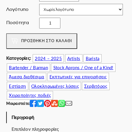
Λογότυπο
T
Ποσότητα
r
o
p
ΠΡΟΣΘΉΚΗ ΣΤΟ ΚΑΛΆΘΙ
i
c
Κατογορίες:
2024 – 2025
Artists
Barista
a
Bartender / Barman
Stock Aprons / One of a Kind!
l
E
Άμεσα διαθέσιμα
Εκπτωτικές για επιχειρήσεις
s
Εστίαση
Ολοκληρωμένες λύσεις
Σερβιτόρος
c
a
Χειροποίητες ποδιές
p
Μοιραστείτε:
e
s
Περιγραφή
e
t
Επιπλέον πληροφορίες