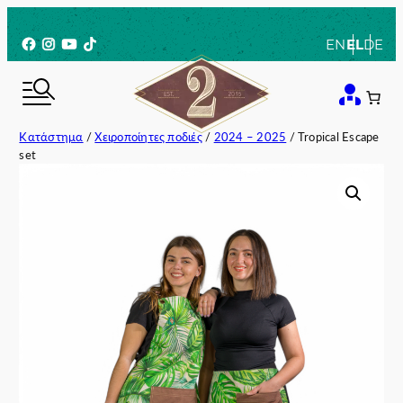
Μετάβαση
στο
Facebook
Instagram
YouTube
TikTok
EN
EL
DE
περιεχόμενο
Κατάστημα
/
Χειροποίητες ποδιές
/
2024 – 2025
/ Tropical Escape
set