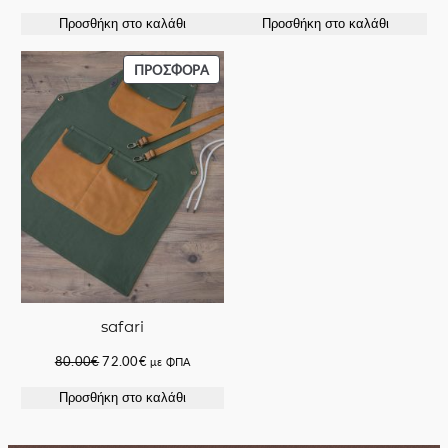
price
τρέχουσα
Προσθήκη στο καλάθι
Προσθήκη στο καλάθι
was:
τιμή
100.00€.
είναι:
85.00€.
ΠΡΟΪΌΝ
ΠΡΟΣΦΟΡΆ
ΣΕ
ΠΡΟΣΦΟΡΆ
safari
Original
Η
80.00
€
72.00
€
με ΦΠΑ
price
τρέχουσα
Προσθήκη στο καλάθι
was:
τιμή
80.00€.
είναι:
72.00€.