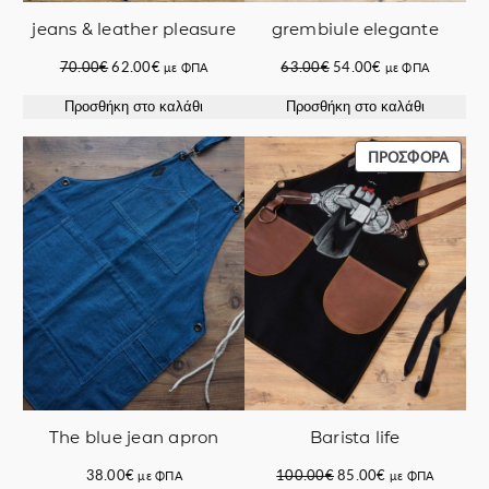
jeans & leather pleasure
grembiule elegante
Original
Η
Original
Η
70.00
€
62.00
€
63.00
€
54.00
€
με ΦΠΑ
με ΦΠΑ
price
τρέχουσα
price
τρέχουσα
Προσθήκη στο καλάθι
Προσθήκη στο καλάθι
was:
τιμή
was:
τιμή
70.00€.
είναι:
63.00€.
είναι:
62.00€.
54.00€.
ΠΡΟΪ
ΠΡΟΣΦΟΡΆ
ΣΕ
ΠΡΟΣ
Barista life
The blue jean apron
Original
Η
100.00
€
85.00
€
38.00
€
με ΦΠΑ
με ΦΠΑ