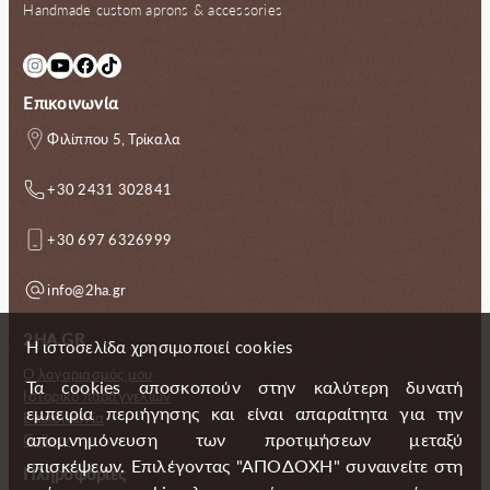
Handmade custom aprons & accessories
Instagram
YouTube
Facebook
TikTok
Επικοινωνία
Φιλίππου 5, Τρίκαλα
+30 2431 302841
+30 697 6326999
info@2ha.gr
2HA.GR
Η ιστοσελίδα χρησιμοποιεί cookies
Ο λογαριασμός μου
Τα cookies αποσκοπούν στην καλύτερη δυνατή
Ιστορικό παραγγελιών
εμπειρία περιήγησης και είναι απαραίτητα για την
Επικοινωνία
απομνημόνευση των προτιμήσεων μεταξύ
Gallery
επισκέψεων. Επιλέγοντας "ΑΠΟΔΟΧΗ" συναινείτε στη
Πληροφορίες