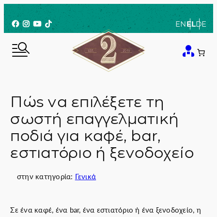
Μετάβαση
στο
Facebook
Instagram
YouTube
TikTok
EN
EL
DE
περιεχόμενο
Πώς να επιλέξετε τη
σωστή επαγγελματική
ποδιά για καφέ, bar,
εστιατόριο ή ξενοδοχείο
στην κατηγορία:
Γενικά
Σε ένα καφέ, ένα bar, ένα εστιατόριο ή ένα ξενοδοχείο, η