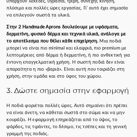
υπάρχουν λεκέδες, υγρασία, τριβή, συνεχής κίνηση,
πλύσιμο και πολλές ώρες εργασίας. Γι’ αυτό έχει σημασία
να επιλεγούν σωστά τα υλικά.
Στην 2 Handmade Aprons δουλεύουμε με υφάσματα,
δερματίνη, φυσικό δέρμα και τεχνικά υλικά, ανάλογα με
το αποτέλεσμα που θέλει κάθε επιχείρηση.
Μια ποδιά
μπορεί να είναι πιο minimal και ελαφριά, πιο premium με
λεπτομέρειες από δέρμα ή δερματίνη, ή πιο ανθεκτική για
έντονη επαγγελματική χρήση. Η σωστή ποδιά δεν είναι
απαραίτητα η πιο «βαριά». Είναι αυτή που ταιριάζει στη
χρήση, στην ομάδα και στο ύφος του χώρου.
3. Δώστε σημασία στην εφαρμογή
Η ποδιά φοριέται πολλές ώρες. Αυτό σημαίνει ότι πρέπει
να είναι άνετη, να κάθεται σωστά στο σώμα και να μην
κουράζει. Η εφαρμογή επηρεάζεται από το ύψος, το
φάρδος, τις τιράντες, το δέσιμο, τις τσέπες και τη γενική
γραμμή της ποδιάς.