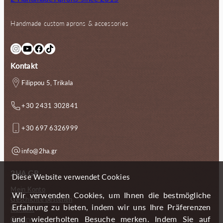
Handmade custom aprons & accessories
Instagram
YouTube
Facebook
TikTok
Kontakt
Filippou 5, Trikala
+30 2431 302841
+30 697 6326999
info@2ha.gr
2HA.GR
Diese Website verwendet Cookies
Mein Konto
Wir verwenden Cookies, um Ihnen die bestmögliche
Geschichte bestellen
Erfahrung zu bieten, indem wir uns Ihre Präferenzen
Kontakt
und wiederholten Besuche merken. Indem Sie auf
Gallery