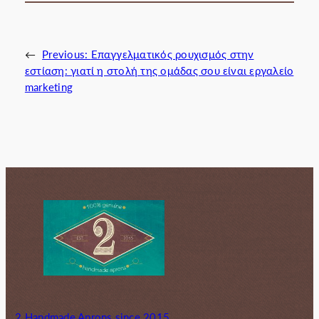
←
Previous:
Επαγγελματικός ρουχισμός στην
εστίαση: γιατί η στολή της ομάδας σου είναι εργαλείο
marketing
2 Handmade Aprons since 2015