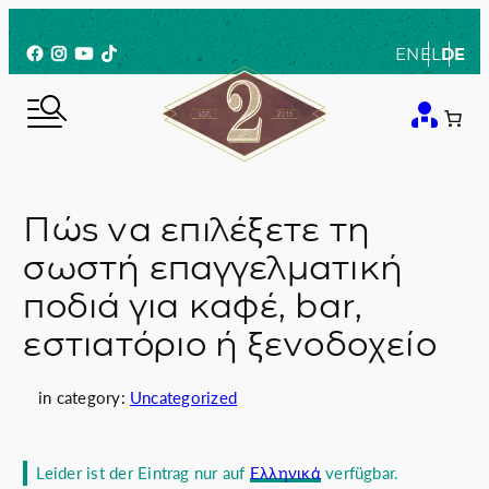
Zum
Inhalt
Facebook
Instagram
YouTube
TikTok
EN
EL
DE
springen
Πώς να επιλέξετε τη
σωστή επαγγελματική
ποδιά για καφέ, bar,
εστιατόριο ή ξενοδοχείο
in category:
Uncategorized
Leider ist der Eintrag nur auf
Ελληνικά
verfügbar.