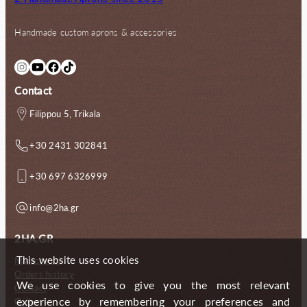
Handmade custom aprons & accessories
Instagram
YouTube
Facebook
TikTok
Contact
Filippou 5, Trikala
+30 2431 302841
+30 697 6326999
info@2ha.gr
2HA.GR
This website uses cookies
My account
Orders history
We use cookies to give you the most relevant
Contact
experience by remembering your preferences and
Gallery