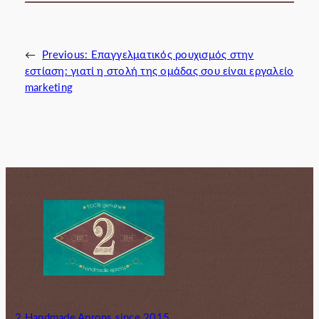
←
Previous:
Επαγγελματικός ρουχισμός στην
εστίαση: γιατί η στολή της ομάδας σου είναι εργαλείο
marketing
2 Handmade Aprons since 2015