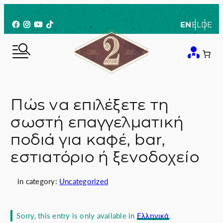
Skip
to
Facebook
Instagram
YouTube
TikTok
EN
EL
DE
content
Πώς να επιλέξετε τη
σωστή επαγγελματική
ποδιά για καφέ, bar,
εστιατόριο ή ξενοδοχείο
in category:
Uncategorized
Sorry, this entry is only available in
Ελληνικά
.