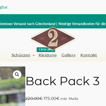
gbar.
tenloser Versand nach Griechenland | Niedrige Versandkosten für di
Little 2HA
Schürzen
Kleidung
Gallery
Kontakt
Back Pack 3
Barbier-Friseur
Volllederschürze
er / Barman
Nagelkünstlerin
Trick or Treat?
U
A
220.00
€
175.00
€
inkl. MwSt.
Handbemalt
r
k