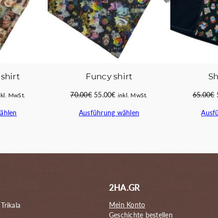
shirt
Funcy shirt
Sh
licher
tueller
Ursprünglicher
Aktueller
70.00
€
55.00
€
65.00
€
nkl. MwSt.
inkl. MwSt.
eis
Preis
Preis
ählen
Ausführung wählen
Ausf
:
war:
ist:
.00€.
70.00€
55.00€.
2HA.GR
Mein Konto
 Trikala
Geschichte bestellen