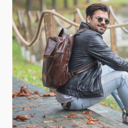
Chefko
Somelie