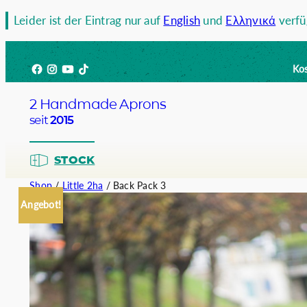
Zum
Leider ist der Eintrag nur auf
English
und
Ελληνικά
verfü
Inhalt
springen
Facebook
Instagram
YouTube
TikTok
Kos
2 Handmade Aprons
seit
2015
STOCK
Shop
/
Little 2ha
/ Back Pack 3
Angebot!
Barista
Bartend
Kellner