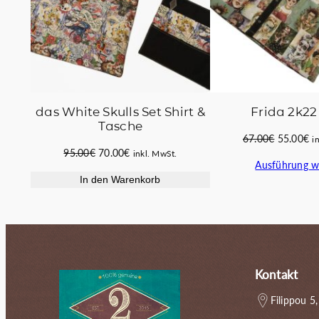
das White Skulls Set Shirt &
Frida 2k22 
Tasche
Ursprüng
Ak
67.00
€
55.00
€
i
Ursprünglicher
Aktueller
95.00
€
70.00
€
Preis
Pr
inkl. MwSt.
Ausführung w
Preis
Preis
war:
ist
In den Warenkorb
war:
ist:
67.00€
55
95.00€
70.00€.
Kontakt
Filippou 5,