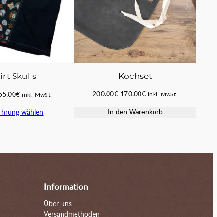
Kochset
irt Skulls
Ursprünglicher
Aktueller
Ursprünglicher
Aktueller
200.00
€
170.00
€
55.00
€
inkl. MwSt.
inkl. MwSt.
Preis
Preis
Preis
Preis
ührung wählen
In den Warenkorb
war:
ist:
war:
ist:
200.00€
170.00€.
65.00€
55.00€.
Information
Über uns
Versandmethoden