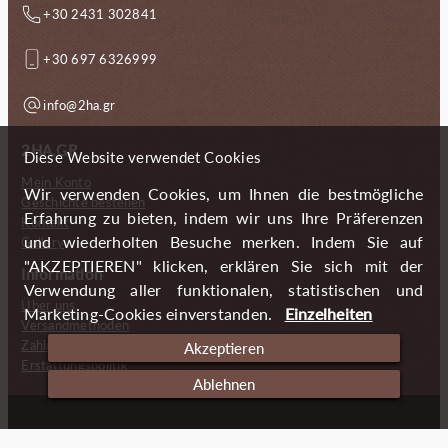
+30 2431 302841
+30 697 6326999
info@2ha.gr
2HA.GR
Diese Website verwendet Cookies
Mein Konto
Wir verwenden Cookies, um Ihnen die bestmögliche
Geschichte bestellen
Erfahrung zu bieten, indem wir uns Ihre Präferenzen
Kontakt
und wiederholten Besuche merken. Indem Sie auf
Gallery
"AKZEPTIEREN" klicken, erklären Sie sich mit der
Information
Verwendung aller funktionalen, statistischen und
Über uns
Marketing-Cookies einverstanden.
Einzelheiten
Versandmethoden
Zahlungsmöglichkeiten
Akzeptieren
Erstattungspolitik
Ablehnen
Copyright (c) 2024 2 Handmade Aprons