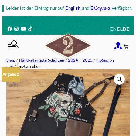
Zum
Leider ist der Eintrag nur auf
English
und
Ελληνικά
verfügbar.
Inhalt
springen
Facebook
Instagram
YouTube
TikTok
EN
EL
DE
Shop
/
Handgefertigte Schürzen
/
2024 – 2025
/
Ποδιές σε
ροή
/ Septum skull
Angebot!