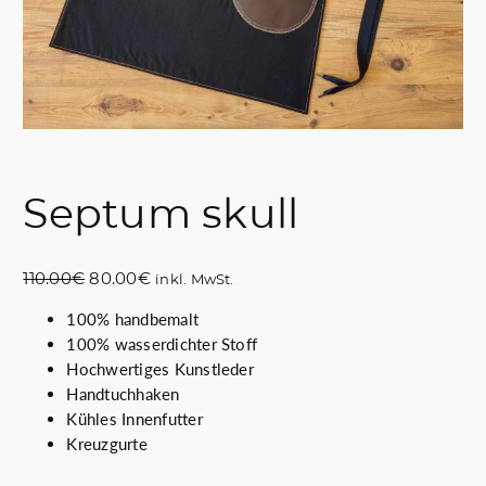
Septum skull
U
A
110.00
€
80.00
€
inkl. MwSt.
r
k
100% handbemalt
s
t
100% wasserdichter Stoff
p
u
Hochwertiges Kunstleder
r
e
Handtuchhaken
ü
l
Kühles Innenfutter
n
l
Kreuzgurte
g
e
l
r