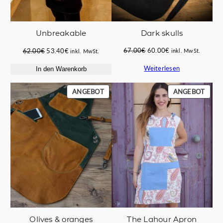
Dark skulls
Unbreakable
Ursprünglicher
Aktueller
Ursprünglicher
Aktueller
67.00
€
60.00
€
62.00
€
53.40
€
inkl. MwSt.
inkl. MwSt.
Preis
Preis
Preis
Preis
Weiterlesen
In den Warenkorb
war:
ist:
war:
ist:
67.00€
60.00€.
62.00€
53.40€.
PRODUKT
PROD
ANGEBOT
ANGEBOT
IM
IM
ANGEBOT
ANGE
Οlives & oranges
The Lahour Apron