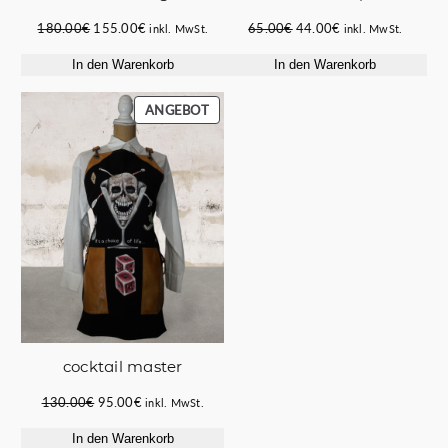
Ursprünglicher
Aktueller
Ursprünglicher
Aktueller
180.00
€
155.00
€
65.00
€
44.00
€
inkl. MwSt.
inkl. MwSt.
Preis
Preis
Preis
Preis
In den Warenkorb
In den Warenkorb
war:
ist:
war:
ist:
180.00€
155.00€.
65.00€
44.00€.
PRODUKT
ANGEBOT
IM
ANGEBOT
cocktail master
Ursprünglicher
Aktueller
130.00
€
95.00
€
inkl. MwSt.
Preis
Preis
In den Warenkorb
war:
ist: