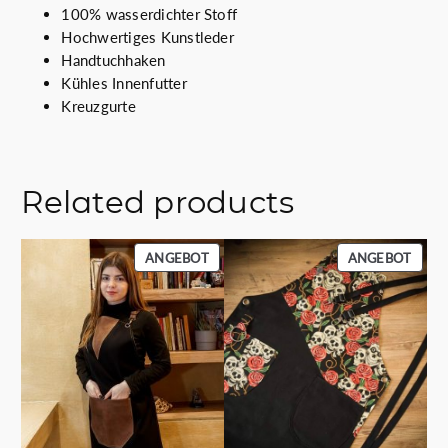
0
e
100% wasserdichter Stoff
€
Hochwertiges Kunstleder
Handtuchhaken
Kühles Innenfutter
Kreuzgurte
Related products
PRODUKT
PROD
ANGEBOT
ANGEBOT
IM
IM
ANGEBOT
ANGE