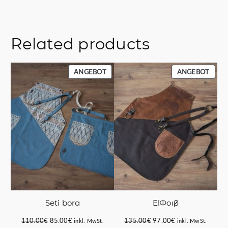
5
€
5
.
.
0
Related products
0
€
PRODUKT
PROD
ANGEBOT
ANGEBOT
IM
IM
ANGEBOT
ANGE
Seti bora
ElΦοιβ
Ursprünglicher
Aktueller
Ursprünglicher
Aktueller
110.00
€
85.00
€
135.00
€
97.00
€
inkl. MwSt.
inkl. MwSt.