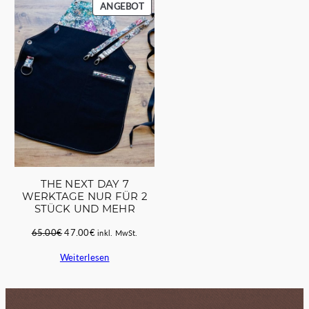
PRODUKT
ANGEBOT
IM
ANGEBOT
THE NEXT DAY 7
WERKTAGE NUR FÜR 2
STÜCK UND MEHR
Ursprünglicher
Aktueller
65.00
€
47.00
€
inkl. MwSt.
Preis
Preis
Weiterlesen
war:
ist:
65.00€
47.00€.