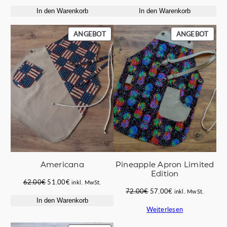
Preis
Preis
Preis
Preis
In den Warenkorb
In den Warenkorb
war:
ist:
war:
ist:
110.00€
85.00€.
135.00€
97.00€.
PRODUKT
PROD
ANGEBOT
ANGEBOT
IM
IM
ANGEBOT
ANGE
Pineapple Apron Limited
Americana
Edition
Ursprünglicher
Aktueller
62.00
€
51.00
€
inkl. MwSt.
Ursprünglicher
Aktueller
72.00
€
57.00
€
Preis
Preis
inkl. MwSt.
Preis
Preis
In den Warenkorb
war:
ist:
Weiterlesen
war:
ist:
62.00€
51.00€.
72.00€
57.00€.