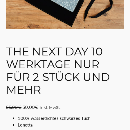
THE NEXT DAY 10
WERKTAGE NUR
FÜR 2 STÜCK UND
MEHR
U
A
55.00
€
30.00
€
inkl. MwSt.
r
k
100% wasserdichtes schwarzes Tuch
s
t
Lonetta
p
u