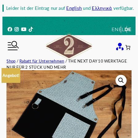
Zum
Leider ist der Eintrag nur auf
English
und
Ελληνικά
verfügbar.
Inhalt
springen
Facebook
Instagram
YouTube
TikTok
EN
EL
DE
Shop
/
Rabatt für Unternehmen
/ THE NEXT DAY 10 WERKTAGE
NUR FÜR 2 STÜCK UND MEHR
Angebot!