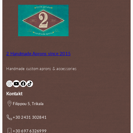
2 Handmade Aprons since 2015
Handmade custom aprons & accessories
Instagram
YouTube
Facebook
TikTok
Kontakt
Filippou 5, Trikala
+30 2431 302841
+30 697 6326999