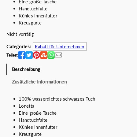
Eine große Tasche
r
e
Handtuchfalte
ü
l
Kühles Innenfutter
n
l
Kreuzgurte
g
e
l
r
Nicht vorrätig
i
P
c
r
Categories:
Rabatt für Unternehmen
h
e
Teilen:
e
i
r
s
Beschreibung
P
i
r
s
Zusätzliche Informationen
e
t
i
:
100% wasserdichtes schwarzes Tuch
s
3
Lonetta
w
0
Eine große Tasche
a
.
Handtuchfalte
r
0
Kühles Innenfutter
:
0
Kreuzgurte