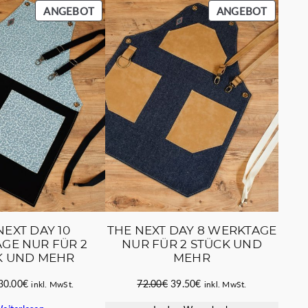
PRODUKT
PRODU
ANGEBOT
ANGEBOT
IM
IM
ANGEBOT
ANGEB
NEXT DAY 10
THE NEXT DAY 8 WERKTAGE
GE NUR FÜR 2
NUR FÜR 2 STÜCK UND
K UND MEHR
MEHR
Ursprünglicher
Aktueller
Ursprünglicher
Aktueller
30.00
€
72.00
€
39.50
€
inkl. MwSt.
inkl. MwSt.
Preis
Preis
Preis
Preis