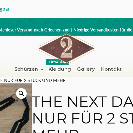
gbar.
tenloser Versand nach Griechenland | Niedrige Versandkosten für di
Little 2HA
Schürzen
Kleidung
Gallery
Kontakt
GE NUR FÜR 2 STÜCK UND MEHR
THE NEXT D
Barbier-Friseur
Volllederschürze
NUR FÜR 2 
er / Barman
Nagelkünstlerin
Trick or Treat?
Handbemalt