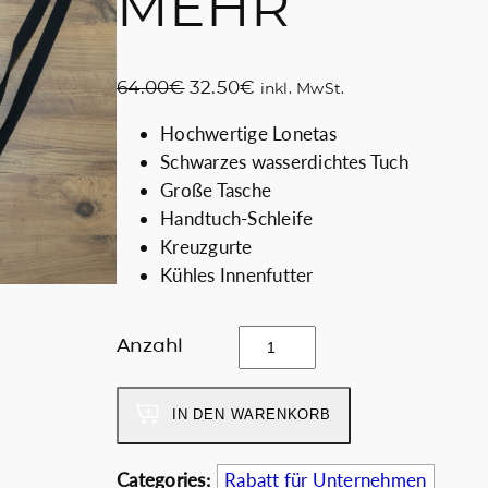
MEHR
ch
Coffee Lovers
Rabatt für Unte
U
A
64.00
€
32.50
€
inkl. MwSt.
r
k
Hochwertige Lonetas
s
t
Schwarzes wasserdichtes Tuch
p
u
Große Tasche
r
e
Handtuch-Schleife
ü
l
Kreuzgurte
n
l
Kühles Innenfutter
g
e
l
r
T
i
P
Anzahl
H
c
r
E
h
e
IN DEN WARENKORB
N
e
i
E
r
s
X
Categories:
Rabatt für Unternehmen
P
i