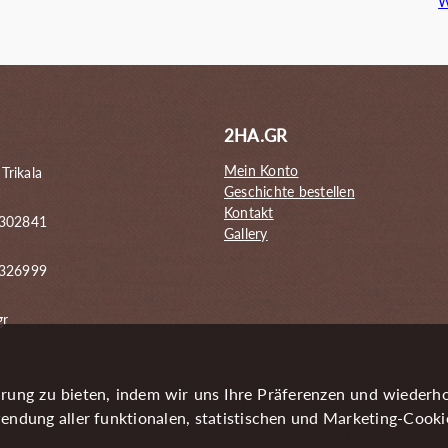
W
n
145.00€
130.00€.
g
e
2HA.GR
Mein Konto
 Trikala
Geschichte bestellen
Kontakt
 302841
Gallery
6326999
gr
rung zu bieten, indem wir uns Ihre Präferenzen und wiederh
endung aller funktionalen, statistischen und Marketing-Cooki