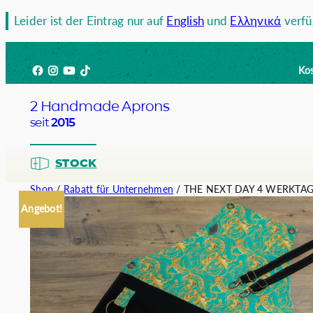
Zum
Leider ist der Eintrag nur auf
English
und
Ελληνικά
verfü
Inhalt
springen
Facebook
Instagram
YouTube
TikTok
Kos
2 Handmade Aprons
seit
2015
STOCK
Shop
/
Rabatt für Unternehmen
/ THE NEXT DAY 4 WERKTA
Angebot!
Barista
Bartend
Kellner