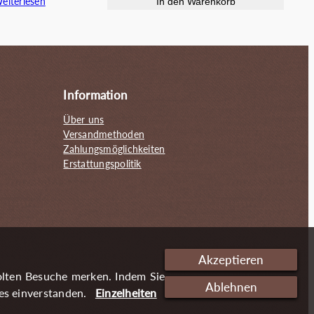
eiterlesen
In den Warenkorb
war:
ist:
war:
ist:
55.00€
30.00€.
72.00€
39.50€.
Information
Über uns
Versandmethoden
Zahlungsmöglichkeiten
Erstattungspolitik
Akzeptieren
olten Besuche merken. Indem Sie
Ablehnen
es einverstanden.
Einzelheiten