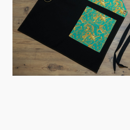
Chefko
Somelie